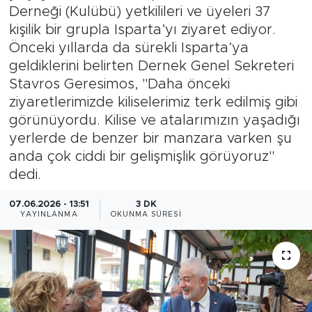
Derneği (Kulübü) yetkilileri ve üyeleri 37
Magazin
kişilik bir grupla Isparta’yı ziyaret ediyor.
Önceki yıllarda da sürekli Isparta’ya
Özel Haber
geldiklerini belirten Dernek Genel Sekreteri
Stavros Geresimos, "Daha önceki
Politika
ziyaretlerimizde kiliselerimiz terk edilmiş gibi
görünüyordu. Kilise ve atalarımızın yaşadığı
Resmi İlanlar
yerlerde de benzer bir manzara varken şu
anda çok ciddi bir gelişmişlik görüyoruz"
Sağlık
dedi.
Spor
07.06.2026 - 13:51
3 DK
YAYINLANMA
OKUNMA SÜRESI
Turizm