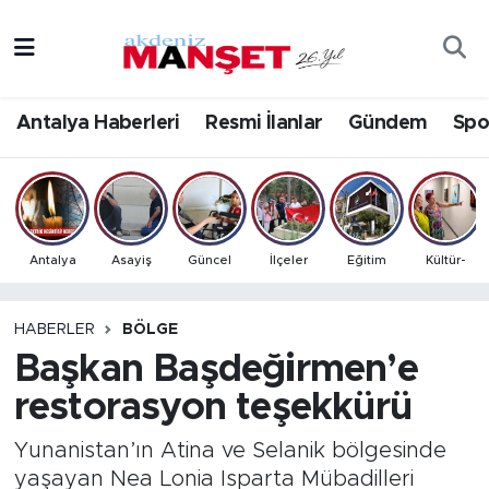
Asayiş
Antalya Nöbetçi Eczaneler
Antalya Haberleri
Resmi İlanlar
Gündem
Spo
Bilim & Teknoloji
Antalya Hava Durumu
Eğitim
Antalya Namaz Vakitleri
Ekonomi
Antalya Trafik Yoğunluk Haritası
Antalya
Asayiş
Güncel
İlçeler
Eğitim
Kültür-
Güncel
Süper Lig Puan Durumu ve Fikstür
HABERLER
BÖLGE
Başkan Başdeğirmen’e
Gündem
Tüm Manşetler
restorasyon teşekkürü
İlçeler
Son Dakika Haberleri
Yunanistan’ın Atina ve Selanik bölgesinde
Kültür- Sanat
Haber Arşivi
yaşayan Nea Lonia Isparta Mübadilleri