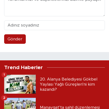
Gönder
Trend Haberler
1
20. Alanya Belediyesi Gökbel
Yaylası Yağlı Güreşleri'ni kim
kazandı?
2
Manavgat’ta sahil düzenlemesi