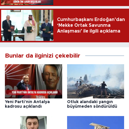
Cumhurbaşkanı Erdoğan’dan
‘Mekke Ortak Savunma
Anlaşması’ ile ilgili açıklama
Bunlar da ilginizi çekebilir
Yeni Parti'nin Antalya
Otluk alandaki yangın
kadrosu açıklandı
büyümeden söndürüldü