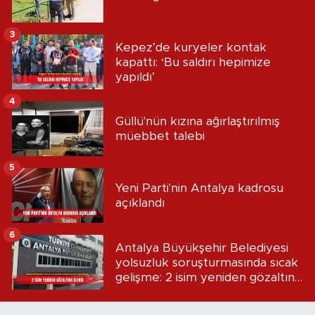
3
Kepez’de kuryeler kontak
kapattı: ‘Bu saldırı hepimize
yapıldı’
4
Güllü'nün kızına ağırlaştırılmış
müebbet talebi
5
Yeni Parti'nin Antalya kadrosu
açıklandı
6
Antalya Büyükşehir Belediyesi
yolsuzluk soruşturmasında sıcak
gelişme: 2 isim yeniden gözaltına
alındı