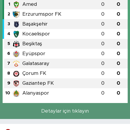
Amed
0
0
1
Erzurumspor FK
0
0
2
Başakşehir
0
0
3
Kocaelispor
0
0
4
Beşiktaş
0
0
5
Eyüpspor
0
0
6
Galatasaray
0
0
7
Çorum FK
0
0
8
Gaziantep FK
0
0
9
Alanyaspor
0
0
10
Detaylar için tıklayın