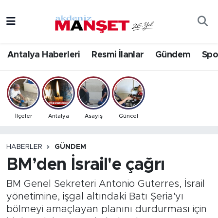
Asayiş
Antalya Nöbetçi Eczaneler
Antalya Haberleri
Resmi İlanlar
Gündem
Spo
Bilim & Teknoloji
Antalya Hava Durumu
Eğitim
Antalya Namaz Vakitleri
Ekonomi
Antalya Trafik Yoğunluk Haritası
İlçeler
Antalya
Asayiş
Güncel
Güncel
Süper Lig Puan Durumu ve Fikstür
HABERLER
GÜNDEM
BM’den İsrail'e çağrı
Gündem
Tüm Manşetler
BM Genel Sekreteri Antonio Guterres, İsrail
İlçeler
Son Dakika Haberleri
yönetimine, işgal altındaki Batı Şeria'yı
bölmeyi amaçlayan planını durdurması için
Kültür- Sanat
Haber Arşivi