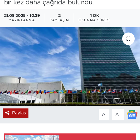
bir kez daha çağrıda bulundu.
Magazin
21.08.2025 - 10:39
2
1 DK
YAYINLANMA
PAYLAŞIM
OKUNMA SÜRESI
Özel Haber
Politika
Resmi İlanlar
Sağlık
Spor
Turizm
Paylaş
-
+
A
A