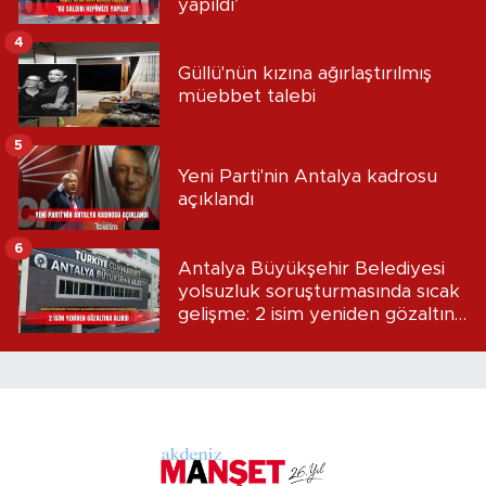
yapıldı’
4
Güllü'nün kızına ağırlaştırılmış
müebbet talebi
5
Yeni Parti'nin Antalya kadrosu
açıklandı
6
Antalya Büyükşehir Belediyesi
yolsuzluk soruşturmasında sıcak
gelişme: 2 isim yeniden gözaltına
alındı