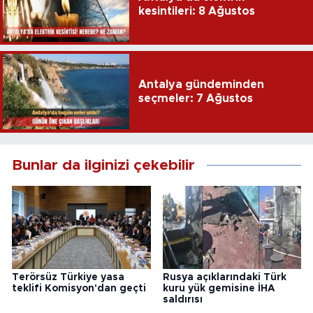
kesintileri: 8 Ağustos
Antalya gündeminden
seçmeler: 7 Ağustos
Bunlar da ilginizi çekebilir
Terörsüz Türkiye yasa
Rusya açıklarındaki Türk
teklifi Komisyon'dan geçti
kuru yük gemisine İHA
saldırısı