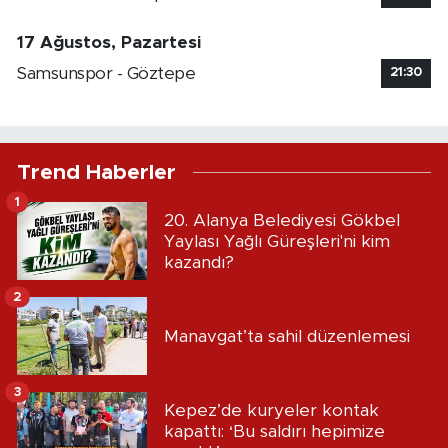
17 Ağustos, Pazartesi
Samsunspor - Göztepe
21:30
Trend Haberler
1
20. Alanya Belediyesi Gökbel
Yaylası Yağlı Güreşleri'ni kim
kazandı?
2
Manavgat’ta sahil düzenlemesi
3
Kepez’de kuryeler kontak
kapattı: ‘Bu saldırı hepimize