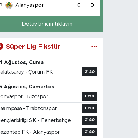
Alanyaspor
0
0
0
Detaylar için tıklayın
Süper Lig Fikstür
4 Ağustos, Cuma
alatasaray - Çorum FK
21:30
5 Ağustos, Cumartesi
onyaspor - Rizespor
19:00
asımpaşa - Trabzonspor
19:00
ençlerbirliği S.K. - Fenerbahçe
21:30
aziantep FK - Alanyaspor
21:30