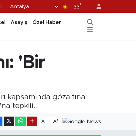
°
Antalya
6
33
7
el
Asayiş
Özel Haber
1
2
12
: 'Bir
4
rı kapsamında gözaltına
na tepkili...
-
+
A
A