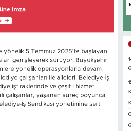
1
lüne imza
le
ne yönelik 5 Temmuz 2025’te başlayan
1
aları genişleyerek sürüyor. Büyükşehir
G
imlere yönelik operasyonlarla devam
iye çalışanları ile aileleri, Belediye-İş
1
iye iştiraklerinde ve çeşitli hizmet
K
lı çalışanlar, yaşanan süreç boyunca
K
Belediye-İş Sendikası yönetimine sert
G
G