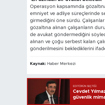
Operasyon kapsamında gözaltına al
emniyet ve adliye süreçlerinde s
girmediğini öne sürdü. Çalışanlar
gözaltına alınan çalışanların du
de avukat göndermediğini söyled
alınan ve çoğu serbest kalan çalı
gönderilmesini beklediklerini ifade
Kaynak:
Haber Merkezi
EDITÖRÜN SEÇTIĞI
Cevdet Yılmaz
güvenlik mima