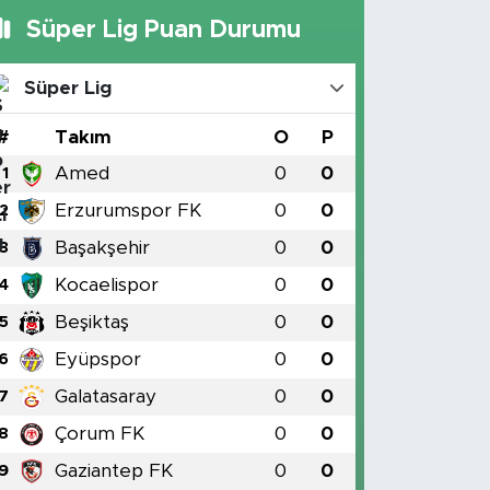
Süper Lig Puan Durumu
Süper Lig
#
Takım
O
P
Amed
0
0
1
Erzurumspor FK
0
0
2
Başakşehir
0
0
3
Kocaelispor
0
0
4
Beşiktaş
0
0
5
Eyüpspor
0
0
6
Galatasaray
0
0
7
Çorum FK
0
0
8
Gaziantep FK
0
0
9