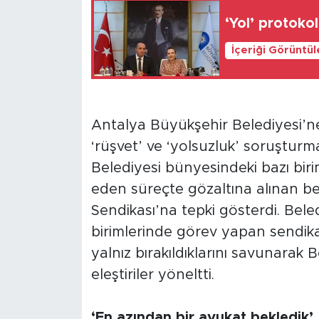
‘Yol’ protoko
İçeriği Görüntü
Antalya Büyükşehir Belediyesi’
‘rüşvet’ ve ‘yolsuzluk’ soruşturm
Belediyesi bünyesindeki bazı bir
eden süreçte gözaltına alınan beled
Sendikası’na tepki gösterdi. Beled
birimlerinde görev yapan sendika
yalnız bırakıldıklarını savunarak 
eleştiriler yöneltti.
‘En azından bir avukat bekledik’