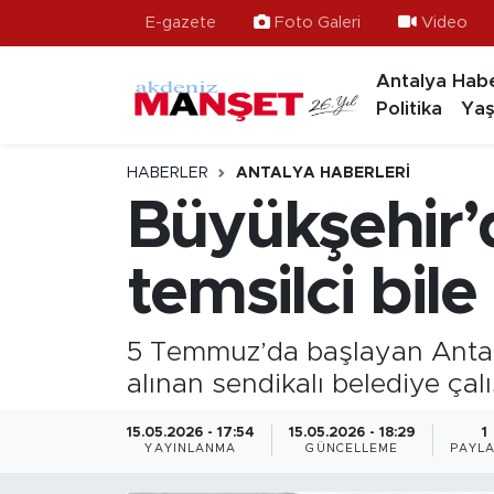
E-gazete
Foto Galeri
Video
Antalya Habe
Asayiş
Hava Durumu
Politika
Yaş
Bilim & Teknoloji
Trafik Durumu
HABERLER
ANTALYA HABERLERI
Eğitim
Süper Lig Puan Durumu ve Fikstür
Büyükşehir’d
Ekonomi
Tüm Manşetler
temsilci bil
Güncel
Son Dakika Haberleri
5 Temmuz’da başlayan Antal
Gündem
Haber Arşivi
alınan sendikalı belediye çalış
İlçeler
15.05.2026 - 17:54
15.05.2026 - 18:29
1
YAYINLANMA
GÜNCELLEME
PAYLA
Kültür- Sanat