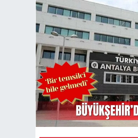
Magazin
Özel Haber
Politika
Resmi İlanlar
Sağlık
Spor
Turizm