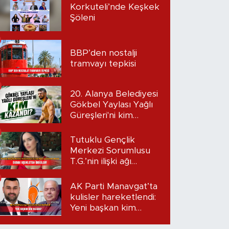
Korkuteli’nde Keşkek
Şöleni
BBP’den nostalji
tramvayı tepkisi
20. Alanya Belediyesi
Gökbel Yaylası Yağlı
Güreşleri'ni kim
kazandı?
Tutuklu Gençlik
Merkezi Sorumlusu
T.G.’nin ilişki ağı
mercek altında:
Dudak uçuklatan
AK Parti Manavgat’ta
iddialar!
kulisler hareketlendi:
Yeni başkan kim
olacak?