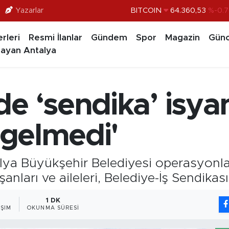
Yazarlar
BITCOIN
64.360,53
%-0.7
DOLAR
47,7069
%0.1
rleri
Resmi İlanlar
Gündem
Spor
Magazin
Günc
EURO
55,0265
%0.0
ayan Antalya
STERLİN
64,1897
%0.0
GRAM ALTIN
6618.49
%2.
e ‘sendika’ isyanı
BİST100
13.887
%6
e gelmedi'
ya Büyükşehir Belediyesi operasyonla
anları ve aileleri, Belediye-İş Sendikası’
1 DK
ŞIM
OKUNMA SÜRESI