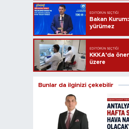
EDITÖRÜN SEÇTIĞI
Bakan Kurum: B
yürümez
EDITÖRÜN SEÇTIĞI
KKKA’da öneml
üzere
Bunlar da ilginizi çekebilir