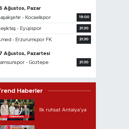
6 Ağustos, Pazar
aşakşehir - Kocaelispor
19:00
eşiktaş - Eyüpspor
21:30
med - Erzurumspor FK
21:30
7 Ağustos, Pazartesi
amsunspor - Göztepe
21:30
Trend Haberler
İlk ruhsat Antalya’ya