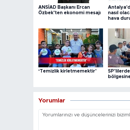
ANSİAD Başkanı Ercan
Antalya'
Özbek’ten ekonomi mesajı
nasıl ola
hava du
‘Temizlik kirletmemektir’
SP’lilerd
bölgesine
Yorumlar