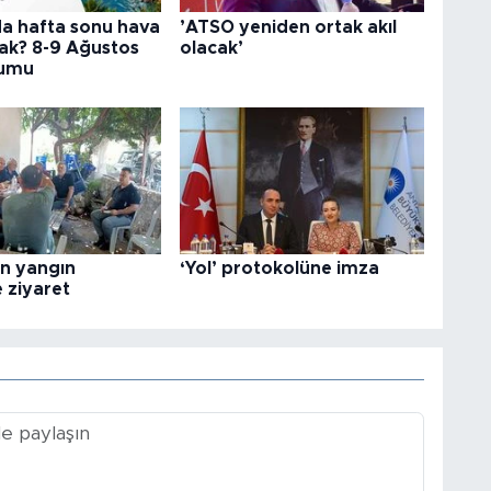
da hafta sonu hava
’ATSO yeniden ortak akıl
cak? 8-9 Ağustos
olacak’
rumu
en yangın
‘Yol’ protokolüne imza
 ziyaret