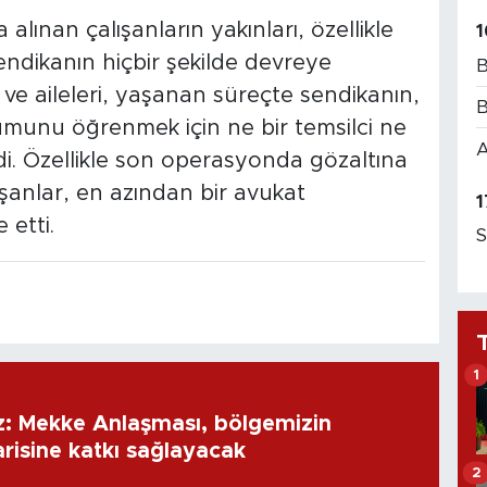
ınan çalışanların yakınları, özellikle
1
endikanın hiçbir şekilde devreye
B
 ve aileleri, yaşanan süreçte sendikanın,
B
rumunu öğrenmek için ne bir temsilci ne
A
i. Özellikle son operasyonda gözaltına
şanlar, en azından bir avukat
1
 etti.
S
1
: Mekke Anlaşması, bölgemizin
risine katkı sağlayacak
2