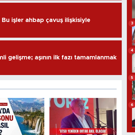
u işler ahbap çavuş ilişkisiyle
3
4
i gelişme; aşının ilk fazı tamamlanmak
5
6