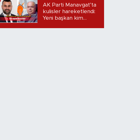
Dudak uçuklatan
AK Parti Manavgat’ta
iddialar!
kulisler hareketlendi:
Yeni başkan kim
olacak?