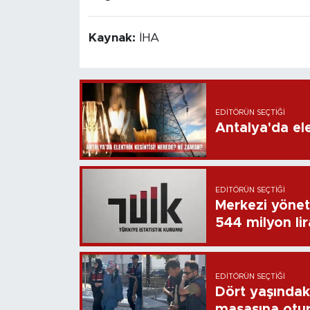
Kaynak:
İHA
EDITÖRÜN SEÇTIĞI
Antalya'da ele
EDITÖRÜN SEÇTIĞI
Merkezi yönet
544 milyon li
EDITÖRÜN SEÇTIĞI
Dört yaşındaki
masasına otu