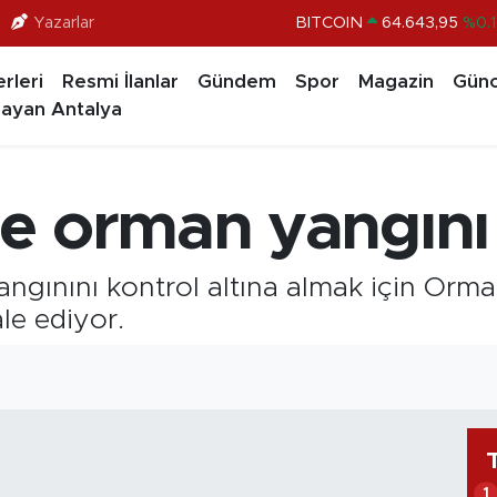
Yazarlar
BITCOIN
64.643,95
%0.1
DOLAR
47,6704
%
rleri
Resmi İlanlar
Gündem
Spor
Magazin
Günc
EURO
55,0406
%-0.0
ayan Antalya
STERLİN
64,2143
%
GRAM ALTIN
6500.87
%0.1
e orman yangını
BİST100
13.799
%7
ngınını kontrol altına almak için Orma
e ediyor.
1