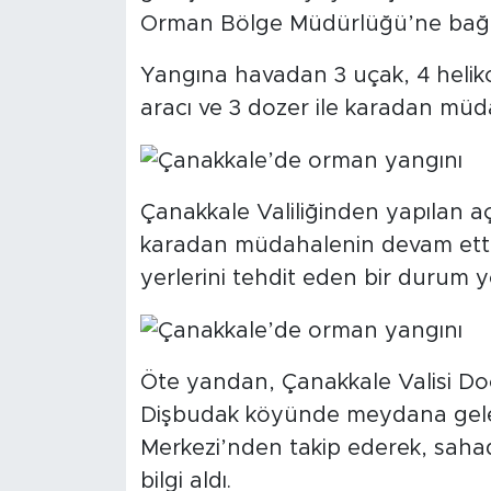
Orman Bölge Müdürlüğü’ne bağlı e
Yangına havadan 3 uçak, 4 heliko
aracı ve 3 dozer ile karadan müda
Çanakkale Valiliğinden yapılan 
karadan müdahalenin devam ettiği 
yerlerini tehdit eden bir durum yo
Öte yandan, Çanakkale Valisi Doç
Dişbudak köyünde meydana gele
Merkezi’nden takip ederek, sahad
bilgi aldı.