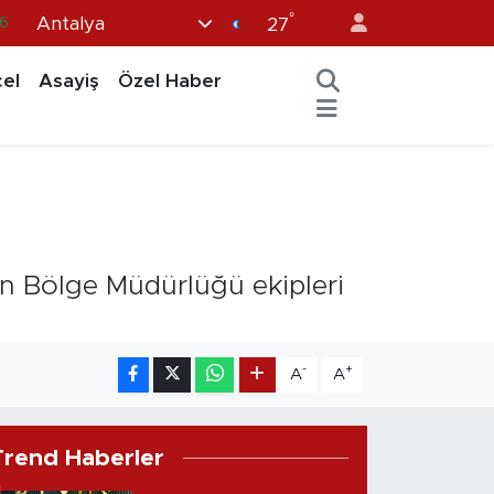
°
Antalya
6
27
0
el
Asayiş
Özel Haber
8
0
2
0
n Bölge Müdürlüğü ekipleri
-
+
A
A
Trend Haberler