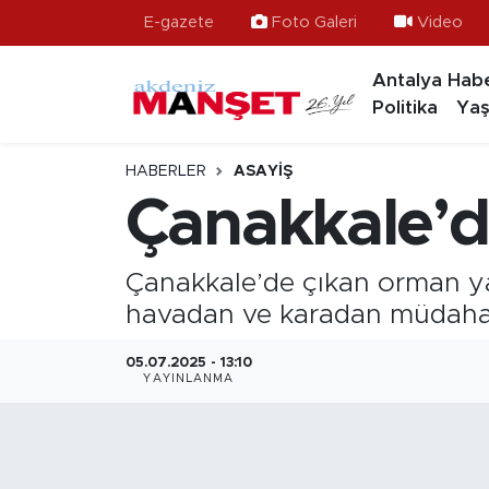
E-gazete
Foto Galeri
Video
Antalya Habe
Asayiş
Hava Durumu
Politika
Yaş
Bilim & Teknoloji
Trafik Durumu
HABERLER
ASAYIŞ
Eğitim
Süper Lig Puan Durumu ve Fikstür
Çanakkale’d
Ekonomi
Tüm Manşetler
Çanakkale’de çıkan orman ya
Güncel
Son Dakika Haberleri
havadan ve karadan müdahal
Gündem
Haber Arşivi
05.07.2025 - 13:10
YAYINLANMA
İlçeler
Kültür- Sanat