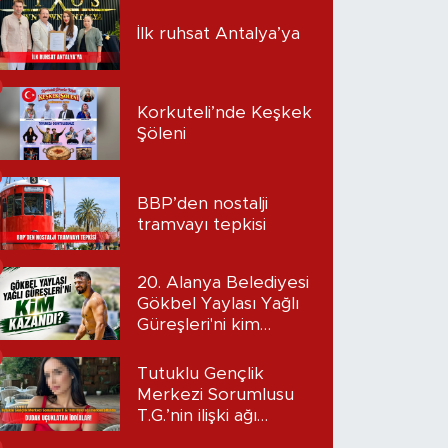
İlk ruhsat Antalya’ya
Korkuteli’nde Keşkek
Şöleni
BBP’den nostalji
tramvayı tepkisi
20. Alanya Belediyesi
Gökbel Yaylası Yağlı
Güreşleri'ni kim
kazandı?
Tutuklu Gençlik
Merkezi Sorumlusu
T.G.’nin ilişki ağı
mercek altında: