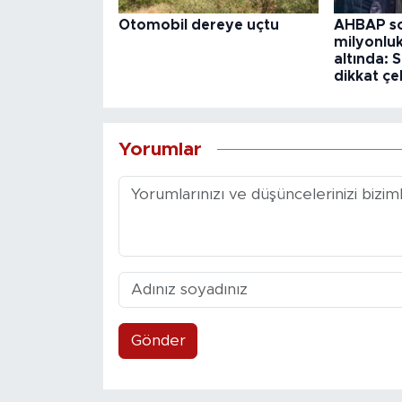
Otomobil dereye uçtu
AHBAP so
milyonlu
altında:
dikkat çe
Yorumlar
Gönder