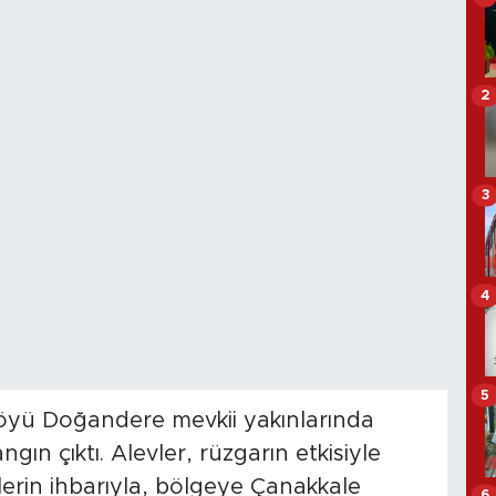
2
3
4
5
köyü Doğandere mevkii yakınlarında
gın çıktı. Alevler, rüzgarın etkisiyle
ilerin ihbarıyla, bölgeye Çanakkale
6