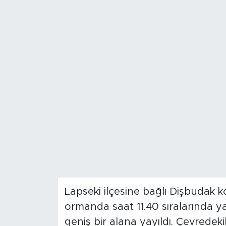
Magazin
Özel Haber
Politika
Resmi İlanlar
Sağlık
Spor
Turizm
Lapseki ilçesine bağlı Dişbudak 
ormanda saat 11.40 sıralarında yan
geniş bir alana yayıldı. Çevredek