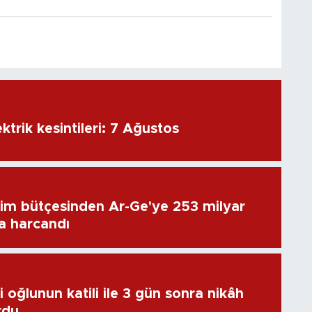
ktrik kesintileri: 7 Ağustos
im bütçesinden Ar-Ge'ye 253 milyar
ra harcandı
 oğlunun katili ile 3 gün sonra nikâh
rdu