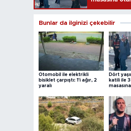
Bunlar da ilginizi çekebilir
Otomobil ile elektrikli
Dört yaş
bisiklet çarpıştı: 1'i ağır, 2
katili ile
yaralı
masasına