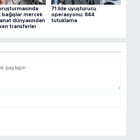
ruşturmasında
71 ilde uyuşturucu
k bağışlar mercek
operasyonu: 844
 Sanat dünyasından
tutuklama
ken transferler