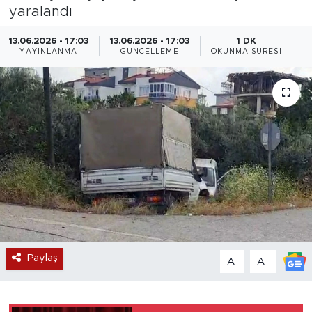
yaralandı
Magazin
13.06.2026 - 17:03
13.06.2026 - 17:03
1 DK
YAYINLANMA
GÜNCELLEME
OKUNMA SÜRESI
Özel Haber
Politika
Resmi İlanlar
Sağlık
Spor
Turizm
Paylaş
-
+
A
A