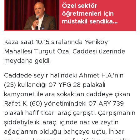
Özel sektör
öğretmenleri için
müstakil sendika
kanunu talebi
Kaza saat 10.15 sıralarında Yeniköy
Mahallesi Turgut Özal Caddesi üzerinde
meydana geldi.
Caddede seyir halindeki Ahmet H.A.'nın
(25) kullandığı 07 YFG 28 palakalı
kamyonet ile ara sokaktan caddeye çıkan
Rafet K. (60) yönetimindeki 07 ARY 739
plakalı hafif ticari araç çarpıştı. Çarpışmanın
şiddetiyle iki araç, içinde nar ve zeytin
ağaçlarının olduğu bahçeye uçtu. İhbar