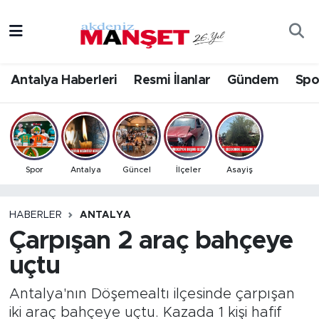
Asayiş
Antalya Nöbetçi Eczaneler
Antalya Haberleri
Resmi İlanlar
Gündem
Spo
Bilim & Teknoloji
Antalya Hava Durumu
Eğitim
Antalya Namaz Vakitleri
Ekonomi
Antalya Trafik Yoğunluk Haritası
Spor
Antalya
Güncel
İlçeler
Asayiş
Güncel
Süper Lig Puan Durumu ve Fikstür
HABERLER
ANTALYA
Çarpışan 2 araç bahçeye
Gündem
Tüm Manşetler
uçtu
İlçeler
Son Dakika Haberleri
Antalya'nın Döşemealtı ilçesinde çarpışan
Kültür- Sanat
Haber Arşivi
iki araç bahçeye uçtu. Kazada 1 kişi hafif