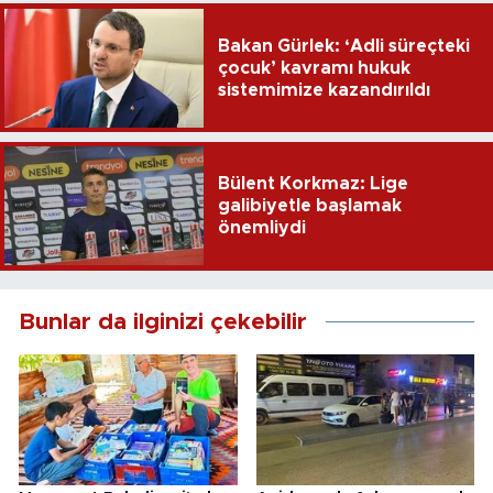
Bakan Gürlek: ‘Adli süreçteki
çocuk’ kavramı hukuk
sistemimize kazandırıldı
Bülent Korkmaz: Lige
galibiyetle başlamak
önemliydi
Bunlar da ilginizi çekebilir