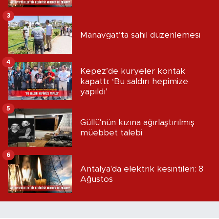
3
Manavgat’ta sahil düzenlemesi
4
Kepez’de kuryeler kontak
kapattı: ‘Bu saldırı hepimize
yapıldı’
5
Güllü'nün kızına ağırlaştırılmış
müebbet talebi
6
Antalya'da elektrik kesintileri: 8
Ağustos