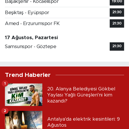
Başakşehir - Kocaelispor
19:00
Beşiktaş - Eyüpspor
21:30
Amed - Erzurumspor FK
21:30
17 Ağustos, Pazartesi
Samsunspor - Göztepe
21:30
Trend Haberler
1
20. Alanya Belediyesi Gökbel
Yaylası Yağlı Güreşleri'ni kim
kazandı?
2
Antalya'da elektrik kesintileri: 9
Ağustos