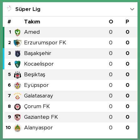
Süper Lig
#
Takım
O
P
Amed
0
0
1
Erzurumspor FK
0
0
2
Başakşehir
0
0
3
Kocaelispor
0
0
4
Beşiktaş
0
0
5
Eyüpspor
0
0
6
Galatasaray
0
0
7
Çorum FK
0
0
8
Gaziantep FK
0
0
9
Alanyaspor
0
0
10