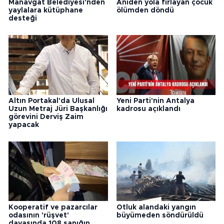
Manavgat Belediyesi'nden
Aniden yola fırlayan çocuk
yaylalara kütüphane
ölümden döndü
desteği
Altın Portakal'da Ulusal
Yeni Parti'nin Antalya
Uzun Metraj Jüri Başkanlığı
kadrosu açıklandı
görevini Derviş Zaim
yapacak
Kooperatif ve pazarcılar
Otluk alandaki yangın
odasının 'rüşvet'
büyümeden söndürüldü
davasında 108 sanığın