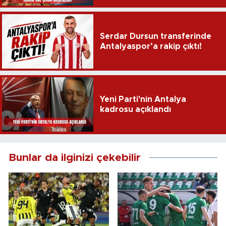
Serdar Dursun transferinde
Antalyaspor’a rakip çıktı!
Yeni Parti'nin Antalya
kadrosu açıklandı
Bunlar da ilginizi çekebilir