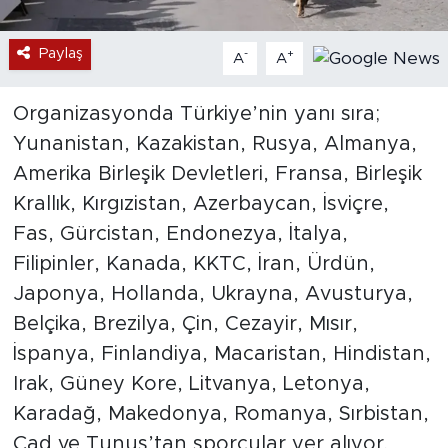
Paylaş
-
+
A
A
Organizasyonda Türkiye’nin yanı sıra;
Yunanistan, Kazakistan, Rusya, Almanya,
Amerika Birleşik Devletleri, Fransa, Birleşik
Krallık, Kırgızistan, Azerbaycan, İsviçre,
Fas, Gürcistan, Endonezya, İtalya,
Filipinler, Kanada, KKTC, İran, Ürdün,
Japonya, Hollanda, Ukrayna, Avusturya,
Belçika, Brezilya, Çin, Cezayir, Mısır,
İspanya, Finlandiya, Macaristan, Hindistan,
Irak, Güney Kore, Litvanya, Letonya,
Karadağ, Makedonya, Romanya, Sırbistan,
Çad ve Tunus’tan sporcular yer alıyor.