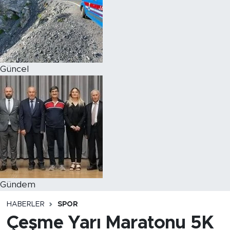
Magazin
Özel Haber
Güncel
Politika
Resmi İlanlar
Sağlık
Spor
Turizm
Gündem
HABERLER
SPOR
Çeşme Yarı Maratonu 5K