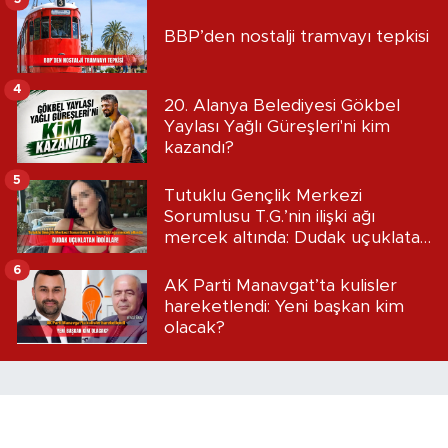
BBP’den nostalji tramvayı tepkisi
4
20. Alanya Belediyesi Gökbel
Yaylası Yağlı Güreşleri'ni kim
kazandı?
5
Tutuklu Gençlik Merkezi
Sorumlusu T.G.’nin ilişki ağı
mercek altında: Dudak uçuklatan
iddialar!
6
AK Parti Manavgat’ta kulisler
hareketlendi: Yeni başkan kim
olacak?