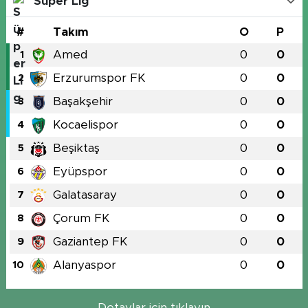
Süper Lig
#
Takım
O
P
Amed
0
0
1
Erzurumspor FK
0
0
2
Başakşehir
0
0
3
Kocaelispor
0
0
4
Beşiktaş
0
0
5
Eyüpspor
0
0
6
Galatasaray
0
0
7
Çorum FK
0
0
8
Gaziantep FK
0
0
9
Alanyaspor
0
0
10
Detaylar için tıklayın