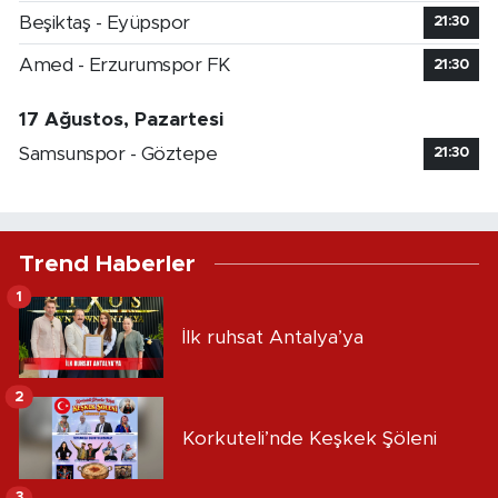
Beşiktaş - Eyüpspor
21:30
Amed - Erzurumspor FK
21:30
17 Ağustos, Pazartesi
Samsunspor - Göztepe
21:30
Trend Haberler
1
İlk ruhsat Antalya’ya
2
Korkuteli’nde Keşkek Şöleni
3