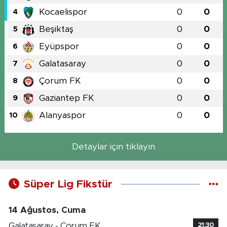
Kocaelispor
0
0
4
Beşiktaş
0
0
5
Eyüpspor
0
0
6
Galatasaray
0
0
7
Çorum FK
0
0
8
Gaziantep FK
0
0
9
Alanyaspor
0
0
10
Detaylar için tıklayın
Süper Lig Fikstür
14 Ağustos, Cuma
Galatasaray - Çorum FK
21:30