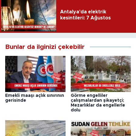
Antalya'da elektrik
kesintileri: 7 Ağustos
Bunlar da ilginizi çekebilir
Emekli maaşı açlık sınırının
Görme engelliler
gerisinde
çalışmalardan şikayetçi;
Mezarlıklar da engellerle
dolu