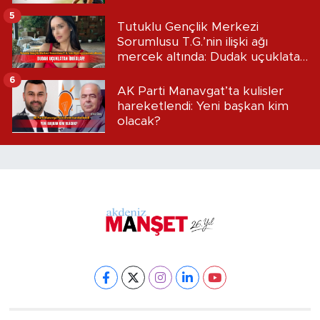
5
Tutuklu Gençlik Merkezi
Sorumlusu T.G.’nin ilişki ağı
mercek altında: Dudak uçuklatan
iddialar!
6
AK Parti Manavgat’ta kulisler
hareketlendi: Yeni başkan kim
olacak?