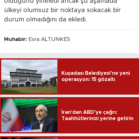
olduğunu yineledi ancak şu aşamada
ülkeyi olumsuz bir noktaya sokacak bir
durum olmadığını da ekledi.
Muhabir:
Esra ALTUNKES
Kuşadası Belediyesi’ne yeni
operasyon: 15 gözaltı
İran'dan ABD’ye çağrı:
Taahhütlerinizi yerine getirin