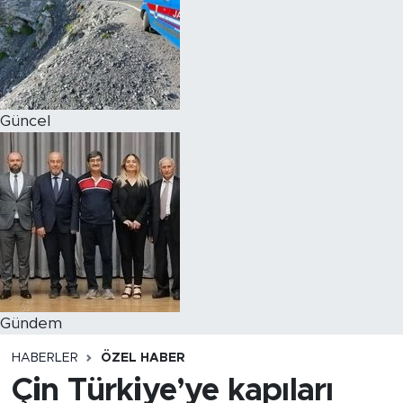
Magazin
Özel Haber
Güncel
Politika
Resmi İlanlar
Sağlık
Spor
Turizm
Gündem
HABERLER
ÖZEL HABER
Çin Türkiye’ye kapıları