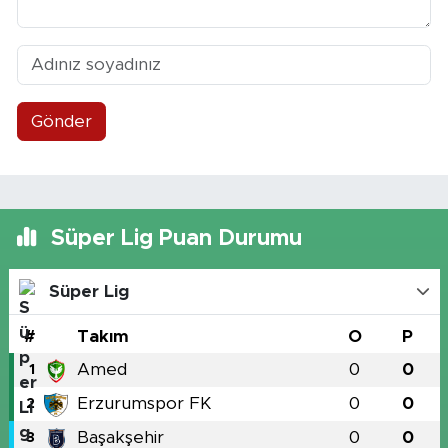
Gönder
Süper Lig Puan Durumu
Süper Lig
#
Takım
O
P
Amed
0
0
1
Erzurumspor FK
0
0
2
Başakşehir
0
0
3