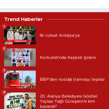
Trend Haberler
1
İlk ruhsat Antalya’ya
2
Korkuteli’nde Keşkek Şöleni
3
BBP’den nostalji tramvayı tepkisi
4
20. Alanya Belediyesi Gökbel
Yaylası Yağlı Güreşleri'ni kim
kazandı?