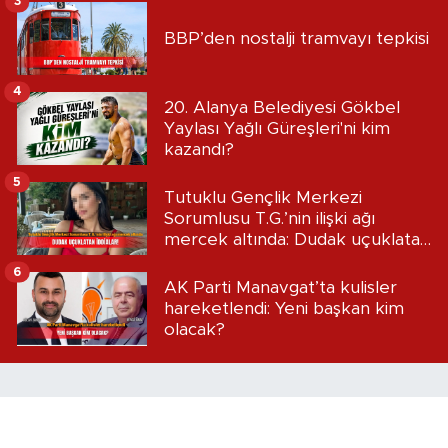
3
BBP’den nostalji tramvayı tepkisi
4
20. Alanya Belediyesi Gökbel
Yaylası Yağlı Güreşleri'ni kim
kazandı?
5
Tutuklu Gençlik Merkezi
Sorumlusu T.G.’nin ilişki ağı
mercek altında: Dudak uçuklatan
iddialar!
6
AK Parti Manavgat’ta kulisler
hareketlendi: Yeni başkan kim
olacak?