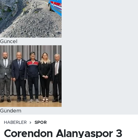
Magazin
Özel Haber
Güncel
Politika
Resmi İlanlar
Sağlık
Spor
Turizm
Gündem
HABERLER
SPOR
Corendon Alanyaspor 3