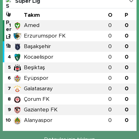
Süper Lig
#
Takım
O
P
Amed
0
0
1
Erzurumspor FK
0
0
2
Başakşehir
0
0
3
Kocaelispor
0
0
4
Beşiktaş
0
0
5
Eyüpspor
0
0
6
Galatasaray
0
0
7
Çorum FK
0
0
8
Gaziantep FK
0
0
9
Alanyaspor
0
0
10