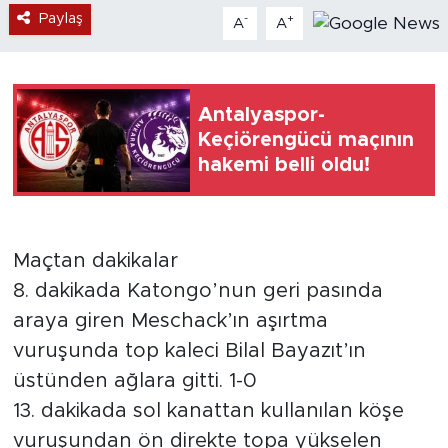
Paylaş
-
+
A
A
Antalyaspor-
Keçiörengücü maçının
hakemi belli oldu!
Maçtan dakikalar
8. dakikada Katongo’nun geri pasında
araya giren Meschack’ın aşırtma
vuruşunda top kaleci Bilal Bayazıt’ın
üstünden ağlara gitti. 1-0
13. dakikada sol kanattan kullanılan köşe
vuruşundan ön direkte topa yükselen