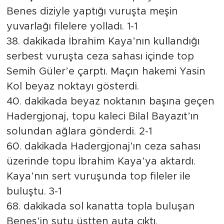
Benes diziyle yaptığı vuruşta meşin
yuvarlağı filelere yolladı. 1-1
38. dakikada İbrahim Kaya’nın kullandığı
serbest vuruşta ceza sahası içinde top
Semih Güler’e çarptı. Maçın hakemi Yasin
Kol beyaz noktayı gösterdi.
40. dakikada beyaz noktanın başına geçen
Hadergjonaj, topu kaleci Bilal Bayazıt’ın
solundan ağlara gönderdi. 2-1
60. dakikada Hadergjonaj’ın ceza sahası
üzerinde topu İbrahim Kaya’ya aktardı.
Kaya’nın sert vuruşunda top fileler ile
buluştu. 3-1
68. dakikada sol kanatta topla buluşan
Benes’in şutu üstten auta çıktı.