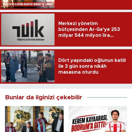
Merkezi yönetim
bütçesinden Ar-Ge'ye 253
milyar 544 milyon lira
harcandı
Dört yaşındaki oğlunun katili
ile 3 gün sonra nikâh
masasına oturdu
Bunlar da ilginizi çekebilir