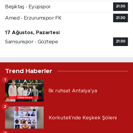
Beşiktaş - Eyüpspor
21:30
Amed - Erzurumspor FK
21:30
17 Ağustos, Pazartesi
Samsunspor - Göztepe
21:30
Trend Haberler
1
İlk ruhsat Antalya’ya
2
Korkuteli’nde Keşkek Şöleni