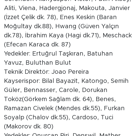
Aliti, Viena, Hadergjonaj, Makouta, Janvier
(İzzet Çelik dk. 78), Enes Keskin (Baran
Moğultay dk.88), Hwang (Güven Yalçın
dk.78), İbrahim Kaya (Hagi dk.71), Meschack
(Efecan Karaca dk. 87)
Yedekler: Ertuğrul Taşkıran, Batuhan
Yavuz, Buluthan Bulut
Teknik Direktör: Joao Pereira
Kayserispor: Bilal Bayazit, Katongo, Semih
Güler, Bennasser, Carole, Dorukan
Toköz(Görkem Sağlam dk. 64), Benes,
Ramazan Civelek (Mendes dk.55), Furkan
Soyalp (Chalov dk.55), Cardoso, Tuci
(Makorov dk. 80)
Yedekler: Onurcan Piri, Denswil, Mather,