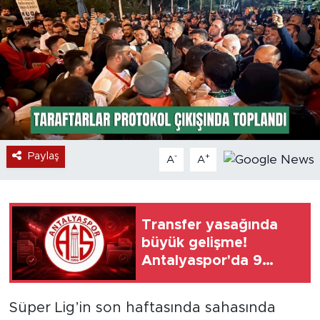
Paylaş
-
+
A
A
Transfer yasağında
büyük gelişme!
Antalyaspor'da 9
dosya kapandı
Süper Lig’in son haftasında sahasında