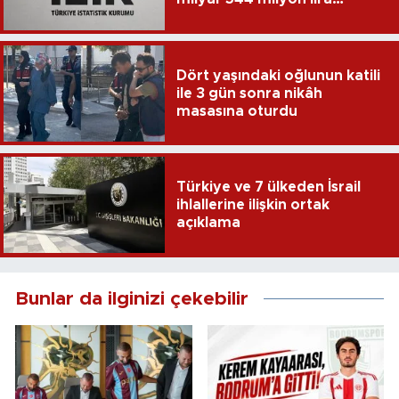
harcandı
Dört yaşındaki oğlunun katili
ile 3 gün sonra nikâh
masasına oturdu
Türkiye ve 7 ülkeden İsrail
ihlallerine ilişkin ortak
açıklama
Bunlar da ilginizi çekebilir