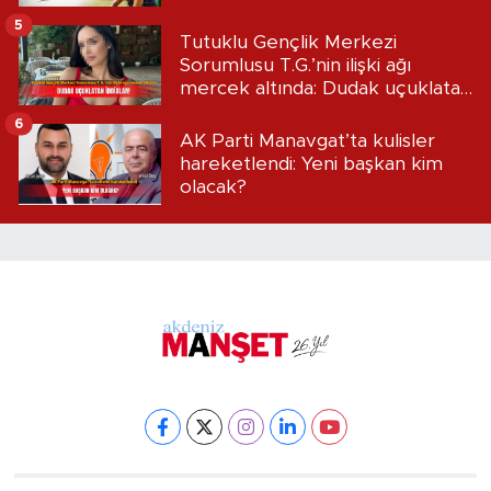
5
Tutuklu Gençlik Merkezi
Sorumlusu T.G.’nin ilişki ağı
mercek altında: Dudak uçuklatan
iddialar!
6
AK Parti Manavgat’ta kulisler
hareketlendi: Yeni başkan kim
olacak?