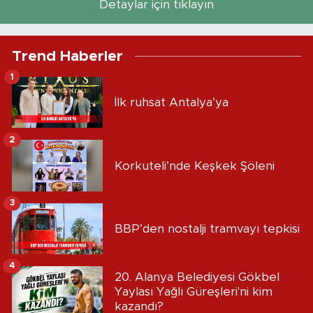
Detaylar için tıklayın
Trend Haberler
1
İlk ruhsat Antalya’ya
2
Korkuteli’nde Keşkek Şöleni
3
BBP’den nostalji tramvayı tepkisi
4
20. Alanya Belediyesi Gökbel
Yaylası Yağlı Güreşleri'ni kim
kazandı?