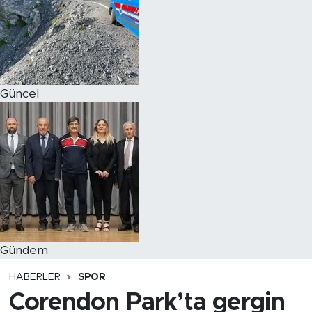
Magazin
Özel Haber
Güncel
Politika
Resmi İlanlar
Sağlık
Spor
Turizm
Gündem
HABERLER
SPOR
Corendon Park’ta gergin