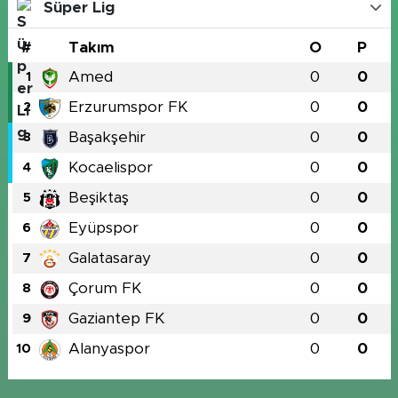
Süper Lig
#
Takım
O
P
Amed
0
0
1
Erzurumspor FK
0
0
2
Başakşehir
0
0
3
Kocaelispor
0
0
4
Beşiktaş
0
0
5
Eyüpspor
0
0
6
Galatasaray
0
0
7
Çorum FK
0
0
8
Gaziantep FK
0
0
9
Alanyaspor
0
0
10