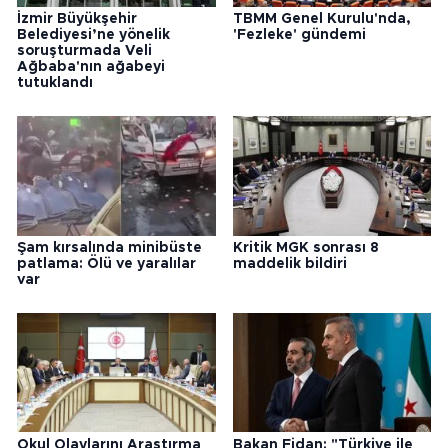
İzmir Büyükşehir
TBMM Genel Kurulu'nda,
Belediyesi’ne yönelik
'Fezleke' gündemi
soruşturmada Veli
Ağbaba'nın ağabeyi
tutuklandı
Şam kırsalında minibüste
Kritik MGK sonrası 8
patlama: Ölü ve yaralılar
maddelik bildiri
var
Okul Olaylarını Araştırma
Bakan Fidan: "Türkiye ile