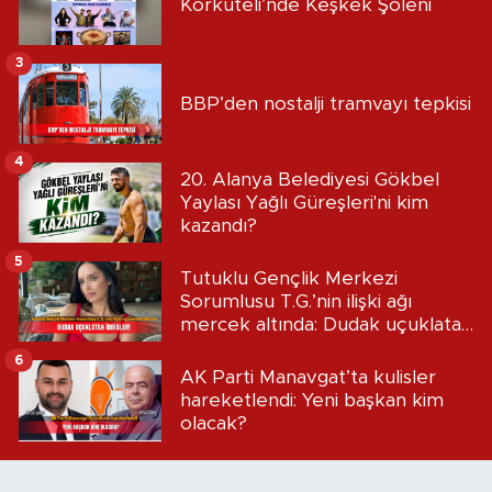
Korkuteli’nde Keşkek Şöleni
3
BBP’den nostalji tramvayı tepkisi
4
20. Alanya Belediyesi Gökbel
Yaylası Yağlı Güreşleri'ni kim
kazandı?
5
Tutuklu Gençlik Merkezi
Sorumlusu T.G.’nin ilişki ağı
mercek altında: Dudak uçuklatan
iddialar!
6
AK Parti Manavgat’ta kulisler
hareketlendi: Yeni başkan kim
olacak?