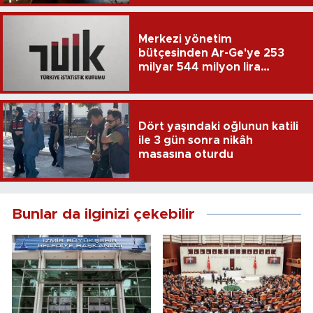
Merkezi yönetim
bütçesinden Ar-Ge'ye 253
milyar 544 milyon lira
harcandı
Dört yaşındaki oğlunun katili
ile 3 gün sonra nikâh
masasına oturdu
Bunlar da ilginizi çekebilir