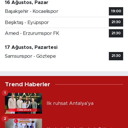
16 Ağustos, Pazar
Başakşehir - Kocaelispor
19:00
Beşiktaş - Eyüpspor
21:30
Amed - Erzurumspor FK
21:30
17 Ağustos, Pazartesi
Samsunspor - Göztepe
21:30
Trend Haberler
1
İlk ruhsat Antalya’ya
2