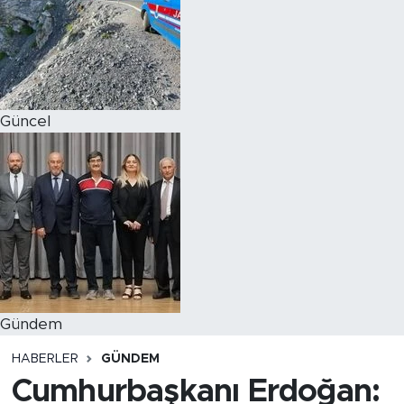
Magazin
Özel Haber
Güncel
Politika
Resmi İlanlar
Sağlık
Spor
Turizm
Gündem
HABERLER
GÜNDEM
Cumhurbaşkanı Erdoğan: