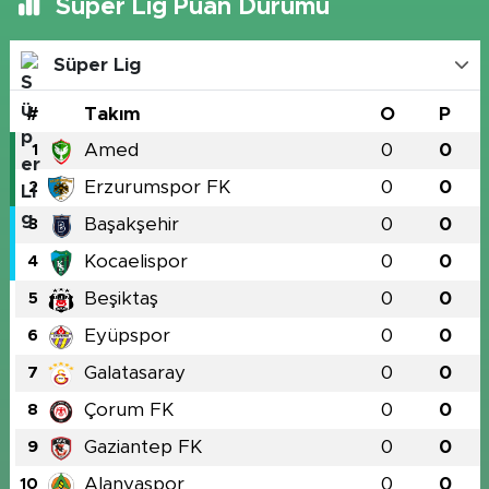
Süper Lig Puan Durumu
Süper Lig
#
Takım
O
P
Amed
0
0
1
Erzurumspor FK
0
0
2
Başakşehir
0
0
3
Kocaelispor
0
0
4
Beşiktaş
0
0
5
Eyüpspor
0
0
6
Galatasaray
0
0
7
Çorum FK
0
0
8
Gaziantep FK
0
0
9
Alanyaspor
0
0
10