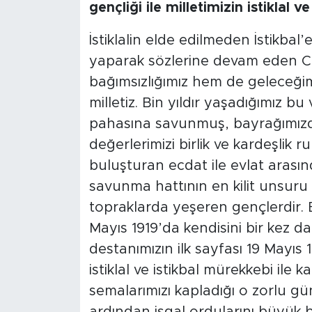
gençliği ile milletimizin istiklal 
İstiklalin elde edilmeden İstikb
yaparak sözlerine devam eden 
bağımsızlığımız hem de geleceğim
milletiz. Bin yıldır yaşadığımız b
pahasına savunmuş, bayrağımızd
değerlerimizi birlik ve kardeşlik ru
buluşturan ecdat ile evlat arasın
savunma hattının en kilit unsuru g
topraklarda yeşeren gençlerdir. B
Mayıs 1919’da kendisini bir kez da
destanımızın ilk sayfası 19 Mayıs 
istiklal ve istikbal mürekkebi ile k
semalarımızı kapladığı o zorlu gü
ardından işgal ordularını büyük b