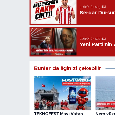
EDITÖRÜN SEÇTIĞI
Serdar Dursun 
EDITÖRÜN SEÇTIĞI
Yeni Parti'nin
Bunlar da ilginizi çekebilir
TEKNOFEST Mavi Vatan
Nem yüzde