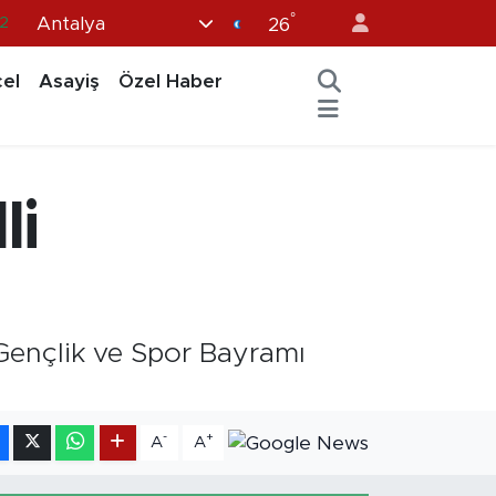
°
Antalya
8
26
2
el
Asayiş
Özel Haber
6
4
11
li
32
ençlik ve Spor Bayramı
-
+
A
A