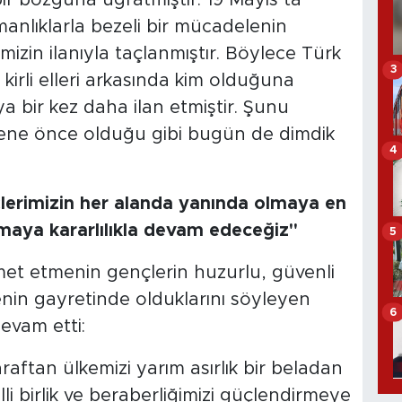
manlıklarla bezeli bir mücadelenin
izin ilanıyla taçlanmıştır. Böylece Türk
3
ın kirli elleri arkasında kim olduğuna
 bir kez daha ilan etmiştir. Şunu
7 sene önce olduğu gibi bugün de dimdik
4
çlerimizin her alanda yanında olmaya en
maya kararlılıkla devam edeceğiz"
5
zmet etmenin gençlerin huzurlu, güvenli
enin gayretinde olduklarını söyleyen
6
vam etti:
raftan ülkemizi yarım asırlık bir beladan
li birlik ve beraberliğimizi güçlendirmeye