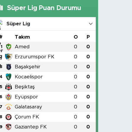
Süper Lig Puan Durumu
Süper Lig
#
Takım
O
P
Amed
0
0
1
Erzurumspor FK
0
0
2
Başakşehir
0
0
3
Kocaelispor
0
0
4
Beşiktaş
0
0
5
Eyüpspor
0
0
6
Galatasaray
0
0
7
Çorum FK
0
0
8
Gaziantep FK
0
0
9