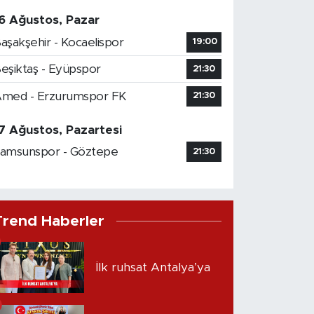
6 Ağustos, Pazar
aşakşehir - Kocaelispor
19:00
eşiktaş - Eyüpspor
21:30
med - Erzurumspor FK
21:30
7 Ağustos, Pazartesi
amsunspor - Göztepe
21:30
Trend Haberler
İlk ruhsat Antalya’ya