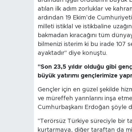
atılan ilk adım zorluklar ve kahra
ardından 19 Ekim’de Cumhuriyetim
milleti istiklal ve istikbaline uzağ
bakmadan kıracağını tüm dünyaya
bilmenizi isterim ki bu irade 10
ayaktadır" diye konuştu.
"Son 23,5 yıldır olduğu gibi gen
büyük yatırımı gençlerimize yap
Gençler için en güzel şekilde hi
ve müreffeh yarınlarını inşa etm
Cumhurbaşkanı Erdoğan şöyle de
"Terörsüz Türkiye süreciyle bir ta
kurtarmaya, diğer taraftan da mil