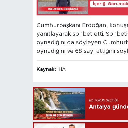
İçeriği Görüntü
Cumhurbaşkanı Erdoğan, konuşma
yanıtlayarak sohbet etti. Sohbet
oynadığını da söyleyen Cumhur
oynadığını ve 68 sayı attığını söyl
Kaynak:
İHA
EDITÖRÜN SEÇTIĞI
Antalya günd