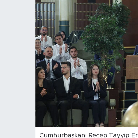
Magazin
Özel Haber
Politika
Resmi İlanlar
Sağlık
Spor
Turizm
Cumhurbaşkanı Recep Tayyip Er