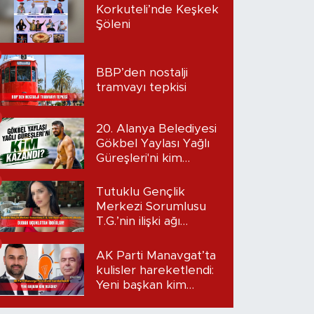
Korkuteli’nde Keşkek
Şöleni
BBP’den nostalji
tramvayı tepkisi
20. Alanya Belediyesi
Gökbel Yaylası Yağlı
Güreşleri'ni kim
kazandı?
Tutuklu Gençlik
Merkezi Sorumlusu
T.G.’nin ilişki ağı
mercek altında:
Dudak uçuklatan
AK Parti Manavgat’ta
iddialar!
kulisler hareketlendi:
Yeni başkan kim
olacak?