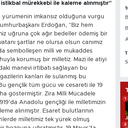
ve istikbal mürekkebi ile kaleme alınmıştır"
1
al’e yürümenin imkansız olduğuna vurgu
B
Cumhurbaşkanı Erdoğan, "Biz hem
B
iz uğruna çok ağır bedeller ödemiş bir
A
u vatanı şartlar ne olursa olsun canımız
a sembolleşen milli ve mukaddes
1
huyla korumuş bir milletiz. Mazi ile atiyi
S
daki manevi irtibatı sağlayan bu
azilerin kanları ile sulanmış bu
u gençlik tüm gücü ve cesareti ile 19
ha göstermiştir. Zira Milli Mücadele
1
1919’da Anadolu gençliği ile milletimizin
aleme alınmıştır. Esaret bulutlarının
nlerde milletimiz tek yürek olmuş
2
ir bozguna uğratmıştır. 19 Mayıs’ta