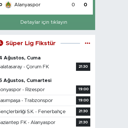
Alanyaspor
0
0
0
Detaylar için tıklayın
Süper Lig Fikstür
4 Ağustos, Cuma
alatasaray - Çorum FK
21:30
5 Ağustos, Cumartesi
onyaspor - Rizespor
19:00
asımpaşa - Trabzonspor
19:00
ençlerbirliği S.K. - Fenerbahçe
21:30
aziantep FK - Alanyaspor
21:30