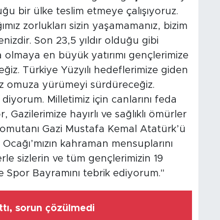
uğu bir ülke teslim etmeye çalışıyoruz.
mız zorlukları sizin yaşamamanız, bizim
enizdir. Son 23,5 yıldır olduğu gibi
a olmaya en büyük yatırımı gençlerimize
ğiz. Türkiye Yüzyılı hedeflerimize giden
uz omuza yürümeyi sürdüreceğiz.
iyorum. Milletimiz için canlarını feda
, Gazilerimize hayırlı ve sağlıklı ömürler
şkomutanı Gazi Mustafa Kemal Atatürk’ü
r Ocağı’mızın kahraman mensuplarını
le sizlerin ve tüm gençlerimizin 19
e Spor Bayramını tebrik ediyorum."
rttı, sorun çözülmedi