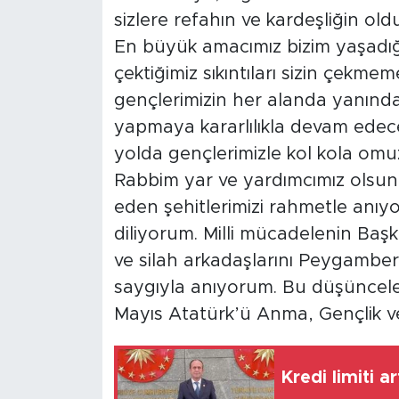
sizlere refahın ve kardeşliğin old
En büyük amacımız bizim yaşadığı
çektiğimiz sıkıntıları sizin çekmem
gençlerimizin her alanda yanınd
yapmaya kararlılıkla devam edece
yolda gençlerimizle kol kola om
Rabbim yar ve yardımcımız olsun d
eden şehitlerimizi rahmetle anıyor
diliyorum. Milli mücadelenin Ba
ve silah arkadaşlarını Peygambe
saygıyla anıyorum. Bu düşünceler
Mayıs Atatürk’ü Anma, Gençlik v
Kredi limiti a