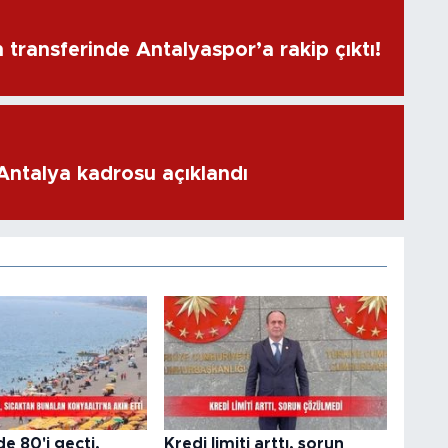
transferinde Antalyaspor’a rakip çıktı!
 Antalya kadrosu açıklandı
 80'i geçti,
Kredi limiti arttı, sorun