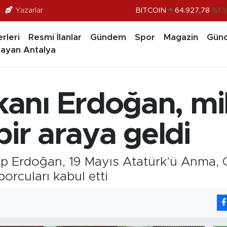
Yazarlar
DOLAR
47,5894
%0.0
EURO
55,0398
%-0.0
rleri
Resmi İlanlar
Gündem
Spor
Magazin
Günc
STERLİN
64,1581
%0.1
ayan Antalya
GRAM ALTIN
6527.85
%0.5
BİST100
13.703
%
nı Erdoğan, mil
BITCOIN
64.927,78
%1.
bir araya geldi
 Erdoğan, 19 Mayıs Atatürk’ü Anma, G
porcuları kabul etti