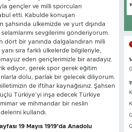
1
la gençler ve milli sporcuları
abul etti. Kabulde konuşan
n şahsında ülkemizde ve yurt dışında
selamlarımı sevgilerimi gönderiyorum.
dört bir yanında dalgalandıran milli
anı sıra farklı ülkelerde bilgileriyle,
e temayüz eden gençlerimizle bir aradayız.
1
brik ediyor, gerek spor gerek eğitim
G
larla dolu, parlak bir gelecek diliyorum.
1
milletimizin de iftihar kaynağısınız. Şahsen
K
üçlü Türkiye’yi inşa edecek Türkiye
 mimar ve mihmandar bir neslin
K
delerini kullandı.
G
 sayfası 19 Mayıs 1919’da Anadolu
G