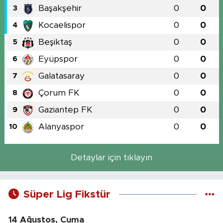
Başakşehir
0
0
3
Kocaelispor
0
0
4
Beşiktaş
0
0
5
Eyüpspor
0
0
6
Galatasaray
0
0
7
Çorum FK
0
0
8
Gaziantep FK
0
0
9
Alanyaspor
0
0
10
Detaylar için tıklayın
Süper Lig Fikstür
14 Ağustos, Cuma