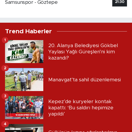
Samsunspor - Göztepe
21:30
Trend Haberler
1
20. Alanya Belediyesi Gökbel
Yaylası Yağlı Güreşleri'ni kim
kazandı?
2
Manavgat’ta sahil düzenlemesi
3
Kepez’de kuryeler kontak
kapattı: ‘Bu saldırı hepimize
yapıldı’
4