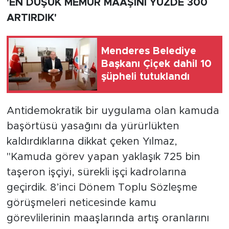
'EN DÜŞÜK MEMUR MAAŞINI YÜZDE 300
ARTIRDIK'
Menderes Belediye
Başkanı Çiçek dahil 10
şüpheli tutuklandı
Antidemokratik bir uygulama olan kamuda
başörtüsü yasağını da yürürlükten
kaldırdıklarına dikkat çeken Yılmaz,
"Kamuda görev yapan yaklaşık 725 bin
taşeron işçiyi, sürekli işçi kadrolarına
geçirdik. 8’inci Dönem Toplu Sözleşme
görüşmeleri neticesinde kamu
görevlilerinin maaşlarında artış oranlarını