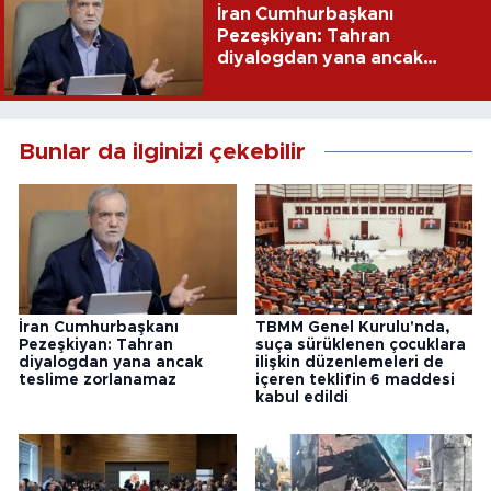
İran Cumhurbaşkanı
Pezeşkiyan: Tahran
diyalogdan yana ancak
teslime zorlanamaz
Bunlar da ilginizi çekebilir
İran Cumhurbaşkanı
TBMM Genel Kurulu'nda,
Pezeşkiyan: Tahran
suça sürüklenen çocuklara
diyalogdan yana ancak
ilişkin düzenlemeleri de
teslime zorlanamaz
içeren teklifin 6 maddesi
kabul edildi