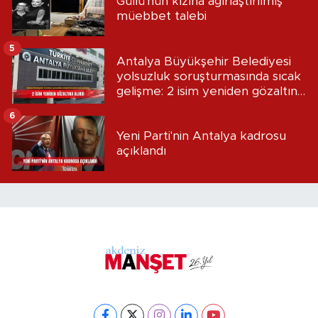
Güllü'nün kızına ağırlaştırılmış
müebbet talebi
5
Antalya Büyükşehir Belediyesi
yolsuzluk soruşturmasında sıcak
gelişme: 2 isim yeniden gözaltına
alındı
6
Yeni Parti'nin Antalya kadrosu
açıklandı