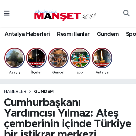
Asayiş
Antalya Nöbetçi Eczaneler
Antalya Haberleri
Resmi İlanlar
Gündem
Spo
Bilim & Teknoloji
Antalya Hava Durumu
Eğitim
Antalya Namaz Vakitleri
Ekonomi
Antalya Trafik Yoğunluk Haritası
Asayiş
İlçeler
Güncel
Spor
Antalya
Güncel
Süper Lig Puan Durumu ve Fikstür
HABERLER
GÜNDEM
Cumhurbaşkanı
Gündem
Tüm Manşetler
Yardımcısı Yılmaz: Ateş
İlçeler
Son Dakika Haberleri
çemberinin içinde Türkiye
Kültür- Sanat
Haber Arşivi
bir istikrar merkezi