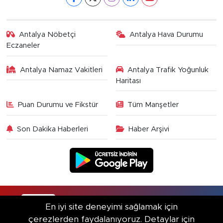
Antalya Nöbetçi
Antalya Hava Durumu
Eczaneler
Antalya Namaz Vakitleri
Antalya Trafik Yoğunluk
Haritası
Puan Durumu ve Fikstür
Tüm Manşetler
Son Dakika Haberleri
Haber Arşivi
RSS
Copyright © 2025. Her hakkı saklıdır.
En iyi site deneyimi sağlamak için
çerezlerden faydalanıyoruz. Detaylar için