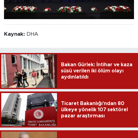
Kaynak:
DHA
Bakan Gürlek: İntihar ve kaza
süsü verilen iki ölüm olayı
aydınlatıldı
Ticaret Bakanlığı'ndan 80
ülkeye yönelik 107 sektörel
pazar araştırması