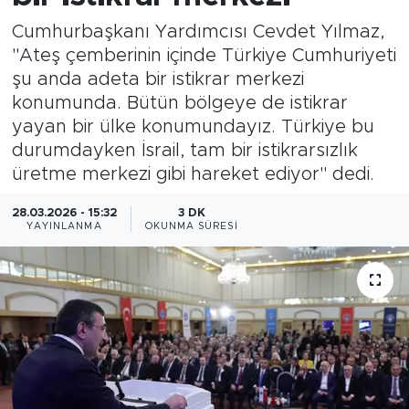
Cumhurbaşkanı Yardımcısı Cevdet Yılmaz,
Magazin
"Ateş çemberinin içinde Türkiye Cumhuriyeti
şu anda adeta bir istikrar merkezi
Özel Haber
konumunda. Bütün bölgeye de istikrar
yayan bir ülke konumundayız. Türkiye bu
Politika
durumdayken İsrail, tam bir istikrarsızlık
Resmi İlanlar
üretme merkezi gibi hareket ediyor" dedi.
28.03.2026 - 15:32
3 DK
Sağlık
YAYINLANMA
OKUNMA SÜRESI
Spor
Turizm