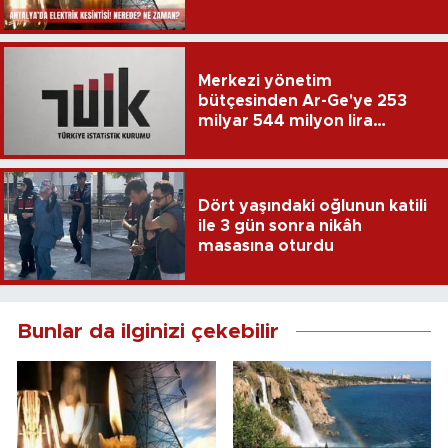
Merkezi yönetim
bütçesinden Ar-Ge'ye 253
milyar 544 milyon lira
harcandı
Dört yaşındaki oğlunun katili
ile 3 gün sonra nikâh
masasına oturdu
Bunlar da ilginizi çekebilir