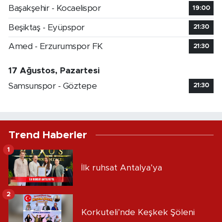
Başakşehir - Kocaelispor
19:00
Beşiktaş - Eyüpspor
21:30
Amed - Erzurumspor FK
21:30
17 Ağustos, Pazartesi
Samsunspor - Göztepe
21:30
Trend Haberler
1
İlk ruhsat Antalya’ya
2
Korkuteli’nde Keşkek Şöleni