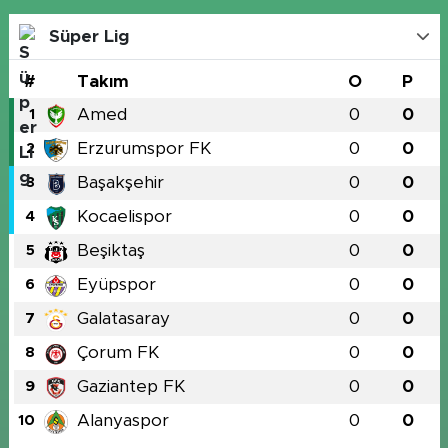
Süper Lig
#
Takım
O
P
Amed
0
0
1
Erzurumspor FK
0
0
2
Başakşehir
0
0
3
Kocaelispor
0
0
4
Beşiktaş
0
0
5
Eyüpspor
0
0
6
Galatasaray
0
0
7
Çorum FK
0
0
8
Gaziantep FK
0
0
9
Alanyaspor
0
0
10