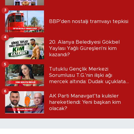
3
BBP’den nostalji tramvayı tepkisi
4
20. Alanya Belediyesi Gökbel
Yaylası Yağlı Güreşleri'ni kim
kazandı?
5
Tutuklu Gençlik Merkezi
Sorumlusu T.G.’nin ilişki ağı
mercek altında: Dudak uçuklatan
iddialar!
6
AK Parti Manavgat’ta kulisler
hareketlendi: Yeni başkan kim
olacak?