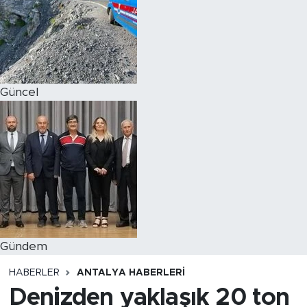
Magazin
Özel Haber
Güncel
Politika
Resmi İlanlar
Sağlık
Spor
Turizm
Gündem
HABERLER
ANTALYA HABERLERI
Denizden yaklaşık 20 ton