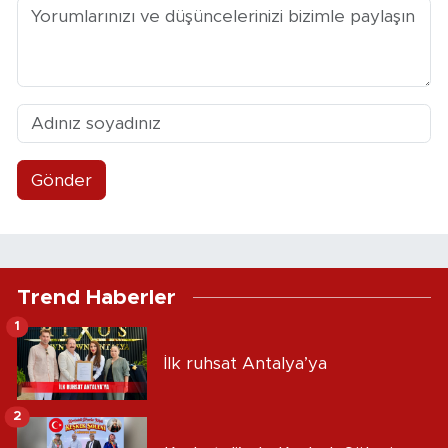
Gönder
Trend Haberler
1
İlk ruhsat Antalya’ya
2