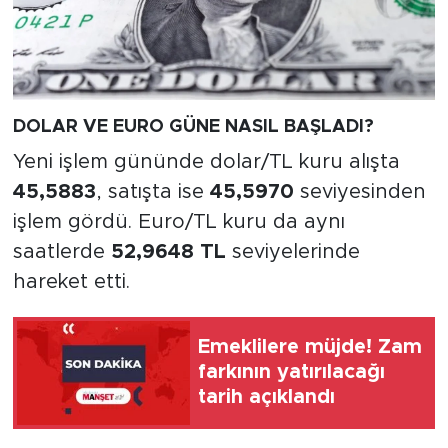
DOLAR VE EURO GÜNE NASIL BAŞLADI?
Yeni işlem gününde dolar/TL kuru alışta
45,5883
, satışta ise
45,5970
seviyesinden
işlem gördü. Euro/TL kuru da aynı
saatlerde
52,9648 TL
seviyelerinde
hareket etti.
Emeklilere müjde! Zam
farkının yatırılacağı
tarih açıklandı