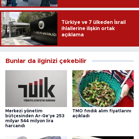
Türkiye ve 7 ülkeden İsrail
ihlallerine ilişkin ortak
açıklama
Bunlar da ilginizi çekebilir
Merkezi yönetim
TMO fındık alım fiyatlarını
bütçesinden Ar-Ge'ye 253
açıkladı
milyar 544 milyon lira
harcandı