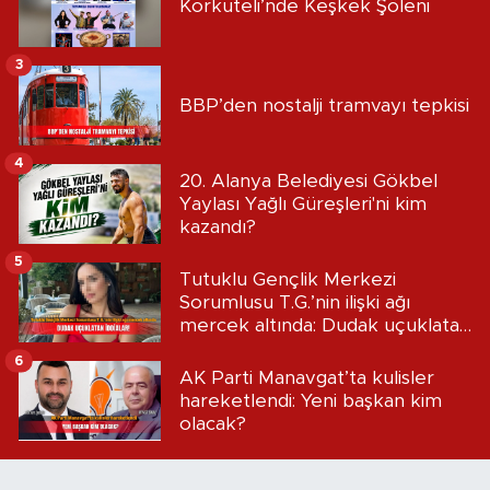
Korkuteli’nde Keşkek Şöleni
3
BBP’den nostalji tramvayı tepkisi
4
20. Alanya Belediyesi Gökbel
Yaylası Yağlı Güreşleri'ni kim
kazandı?
5
Tutuklu Gençlik Merkezi
Sorumlusu T.G.’nin ilişki ağı
mercek altında: Dudak uçuklatan
iddialar!
6
AK Parti Manavgat’ta kulisler
hareketlendi: Yeni başkan kim
olacak?