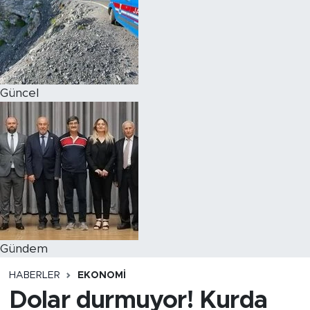
Magazin
Özel Haber
Güncel
Politika
Resmi İlanlar
Sağlık
Spor
Turizm
Gündem
HABERLER
EKONOMI
Dolar durmuyor! Kurda