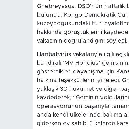
Ghebreyesus, DSÖ'nün haftalık b
bulundu. Kongo Demokratik Cumhur
kuzeydoğusundaki Ituri eyaletind
hakkında görüştüklerini kaydede
vakasının doğrulandığını söyledi.
Hanbatvirüs vakalarıyla ilgili a
bandıralı ‘MV Hondius’ gemisinin
gösterdikleri dayanışma için Kana
halkına teşekkürlerini yineledi. 
yaklaşık 30 hükümet ve diğer payda
kaydederek, “Geminin yolcularını
operasyonunun başarıyla tamamla
anda kendi ülkelerinde bakıma alı
giderken ev sahibi ülkelerde kara