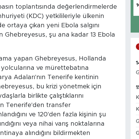
1
asın toplantısında değerlendirmelerde
iyeti (KDC) yetkilileriyle ülkenin
e ortaya çıkan yeni Ebola salgını
n Ghebreyesus, şu ana kadar 13 Ebola
çıklama yapan Ghebreyesus, Hollanda
1
 yolcularına ve mürettebatına
G
rya Adaları'nın Tenerife kentinin
Ghebreyesus, bu krizi yönetmek için
1
şlarla birlikte çalıştıklarını
K
n Tenerife'den transfer
K
ndığını ve 120'den fazla kişinin şu
G
ndığını veya nihai varış noktalarına
ntinaya alındığını bildirmekten
G