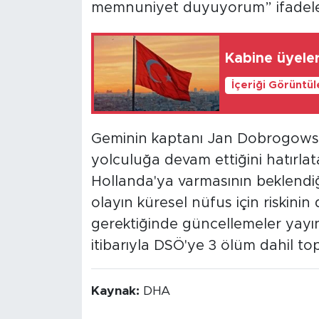
memnuniyet duyuyorum” ifadeleri
Kabine üyeler
İçeriği Görüntü
Geminin kaptanı Jan Dobrogowsk
yolculuğa devam ettiğini hatırla
Hollanda'ya varmasının beklendiğ
olayın küresel nüfus için riskini
gerektiğinde güncellemeler yay
itibarıyla DSÖ'ye 3 ölüm dahil top
Kaynak:
DHA