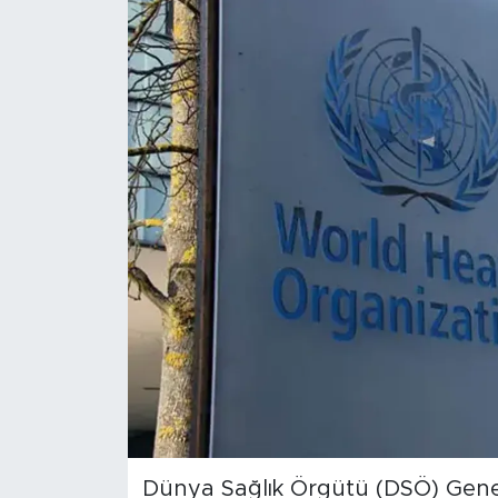
Magazin
Özel Haber
Politika
Resmi İlanlar
Sağlık
Spor
Turizm
Dünya Sağlık Örgütü (DSÖ) Gen