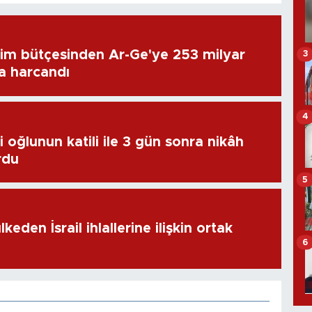
im bütçesinden Ar-Ge'ye 253 milyar
3
ra harcandı
4
 oğlunun katili ile 3 gün sonra nikâh
rdu
5
keden İsrail ihlallerine ilişkin ortak
6