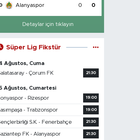
Alanyaspor
0
0
0
Detaylar için tıklayın
Süper Lig Fikstür
4 Ağustos, Cuma
alatasaray - Çorum FK
21:30
5 Ağustos, Cumartesi
onyaspor - Rizespor
19:00
asımpaşa - Trabzonspor
19:00
ençlerbirliği S.K. - Fenerbahçe
21:30
aziantep FK - Alanyaspor
21:30