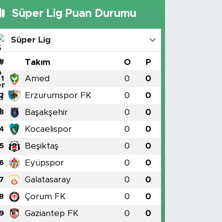
Süper Lig Puan Durumu
Süper Lig
#
Takım
O
P
Amed
0
0
1
Erzurumspor FK
0
0
2
Başakşehir
0
0
3
Kocaelispor
0
0
4
Beşiktaş
0
0
5
Eyüpspor
0
0
6
Galatasaray
0
0
7
Çorum FK
0
0
8
Gaziantep FK
0
0
9