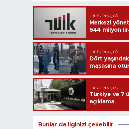
EDITÖRÜN SEÇTIĞI
Merkezi yönet
544 milyon li
EDITÖRÜN SEÇTIĞI
Dört yaşındaki
masasına otu
EDITÖRÜN SEÇTIĞI
Türkiye ve 7 ül
açıklama
Bunlar da ilginizi çekebilir