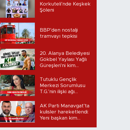
Korkuteli’nde Keşkek
Şöleni
BBP’den nostalji
tramvayı tepkisi
20. Alanya Belediyesi
Gökbel Yaylası Yağlı
Güreşleri'ni kim
kazandı?
Tutuklu Gençlik
Merkezi Sorumlusu
T.G.’nin ilişki ağı
mercek altında:
Dudak uçuklatan
AK Parti Manavgat’ta
iddialar!
kulisler hareketlendi:
Yeni başkan kim
olacak?