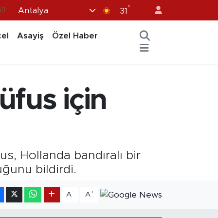
°
Antalya
69
31
06
el
Asayiş
Özel Haber
02
.2
32
fus için
48
, Hollanda bandıralı bir
ğunu bildirdi.
-
+
A
A