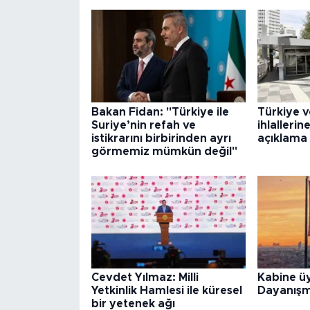
Bakan Fidan: "Türkiye ile
Türkiye v
Suriye’nin refah ve
ihlallerine
istikrarını birbirinden ayrı
açıklama
görmemiz mümkün değil"
Cevdet Yılmaz: Milli
Kabine üy
Yetkinlik Hamlesi ile küresel
Dayanışm
bir yetenek ağı