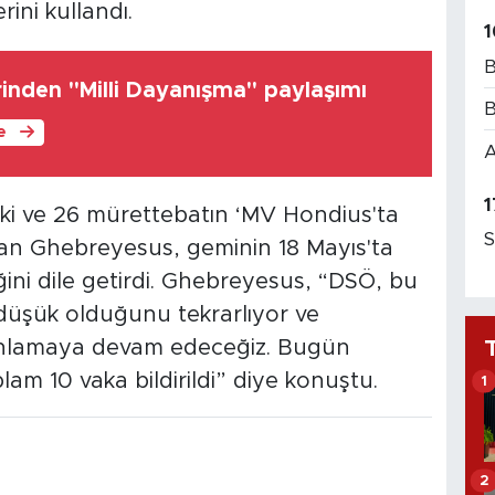
ni kullandı.
1
B
inden "Milli Dayanışma" paylaşımı
B
le
A
1
i ve 26 mürettebatın ‘MV Hondius'ta
S
tan Ghebreyesus, geminin 18 Mayıs'ta
ini dile getirdi. Ghebreyesus, “DSÖ, bu
n düşük olduğunu tekrarlıyor ve
ınlamaya devam edeceğiz. Bugün
lam 10 vaka bildirildi” diye konuştu.
1
2