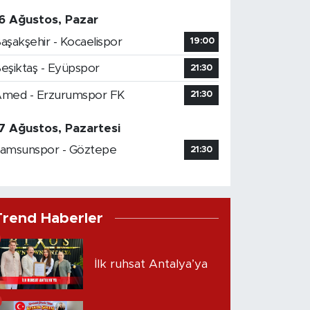
6 Ağustos, Pazar
aşakşehir - Kocaelispor
19:00
eşiktaş - Eyüpspor
21:30
med - Erzurumspor FK
21:30
7 Ağustos, Pazartesi
amsunspor - Göztepe
21:30
Trend Haberler
İlk ruhsat Antalya’ya