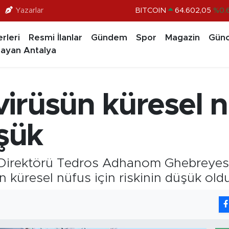
Yazarlar
BITCOIN
64.602,05
%0.
DOLAR
47,6006
%0.
rleri
Resmi İlanlar
Gündem
Spor
Magazin
Günc
EURO
55,0250
%0.
ayan Antalya
STERLİN
64,2398
%0
GRAM ALTIN
6513.94
%0.
irüsün küresel nü
BİST100
13.768
%
üşük
Direktörü Tedros Adhanom Ghebreyesus
küresel nüfus için riskinin düşük oldu