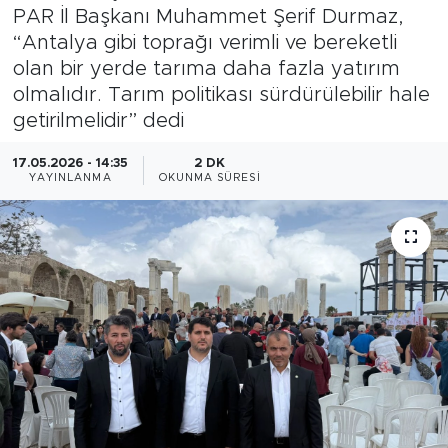
PAR İl Başkanı Muhammet Şerif Durmaz,
Magazin
“Antalya gibi toprağı verimli ve bereketli
olan bir yerde tarıma daha fazla yatırım
Özel Haber
olmalıdır. Tarım politikası sürdürülebilir hale
getirilmelidir” dedi
Politika
17.05.2026 - 14:35
2 DK
YAYINLANMA
OKUNMA SÜRESI
Resmi İlanlar
Sağlık
Spor
Turizm