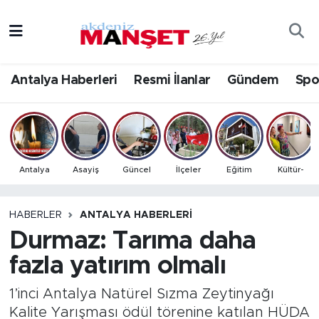
Asayiş
Antalya Nöbetçi Eczaneler
Antalya Haberleri
Resmi İlanlar
Gündem
Spo
Bilim & Teknoloji
Antalya Hava Durumu
Eğitim
Antalya Namaz Vakitleri
Ekonomi
Antalya Trafik Yoğunluk Haritası
Antalya
Asayiş
Güncel
İlçeler
Eğitim
Kültür-
Güncel
Süper Lig Puan Durumu ve Fikstür
HABERLER
ANTALYA HABERLERI
Durmaz: Tarıma daha
Gündem
Tüm Manşetler
fazla yatırım olmalı
İlçeler
Son Dakika Haberleri
1’inci Antalya Natürel Sızma Zeytinyağı
Kültür- Sanat
Haber Arşivi
Kalite Yarışması ödül törenine katılan HÜDA