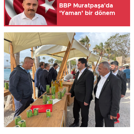
BBP Muratpaşa'da
‘Yaman’ bir dönem