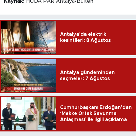
Kaynak:
HÜDA PAR Antalya/Bülten
Antalya'da elektrik
kesintileri: 8 Ağustos
Antalya gündeminden
seçmeler: 7 Ağustos
Cumhurbaşkanı Erdoğan’dan
‘Mekke Ortak Savunma
Anlaşması’ ile ilgili açıklama