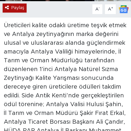
Paylaş
-
+
A
A
Üreticileri kalite odaklı üretime teşvik etmek
ve Antalya zeytinyağının marka değerini
ulusal ve uluslararası alanda güçlendirmek
amacıyla Antalya Valiliği himayelerinde, İl
Tarım ve Orman Müdürlüğü tarafından
düzenlenen 1’inci Antalya Natürel Sızma
Zeytinyağı Kalite Yarışması sonucunda
dereceye giren üreticilere ödülleri takdim
edildi. Side Antik Kenti’nde gerçekleştirilen
ödül törenine; Antalya Valisi Hulusi Şahin,
İl Tarım ve Orman Müdürü Şakir Fırat Erkal,
Antalya Ticaret Borsası Başkanı Ali Çandır,
HÜDA PAR Antalya İl Başkanı Muhammet