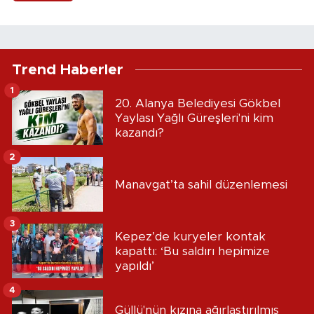
Trend Haberler
1
20. Alanya Belediyesi Gökbel
Yaylası Yağlı Güreşleri'ni kim
kazandı?
2
Manavgat’ta sahil düzenlemesi
3
Kepez’de kuryeler kontak
kapattı: ‘Bu saldırı hepimize
yapıldı’
4
Güllü'nün kızına ağırlaştırılmış