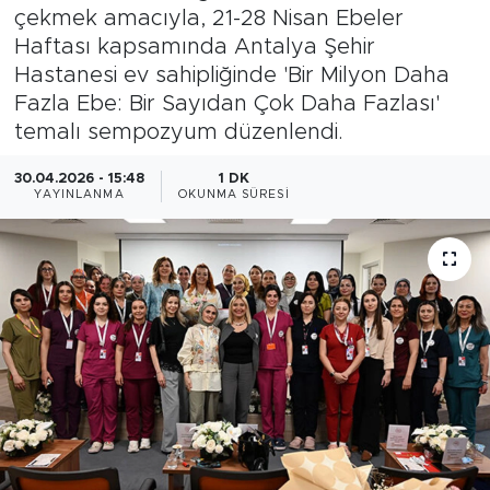
çekmek amacıyla, 21-28 Nisan Ebeler
Magazin
Haftası kapsamında Antalya Şehir
Hastanesi ev sahipliğinde 'Bir Milyon Daha
Özel Haber
Fazla Ebe: Bir Sayıdan Çok Daha Fazlası'
temalı sempozyum düzenlendi.
Politika
30.04.2026 - 15:48
1 DK
YAYINLANMA
OKUNMA SÜRESI
Resmi İlanlar
Sağlık
Spor
Turizm