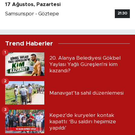
17 Ağustos, Pazartesi
Samsunspor - Göztepe
21:30
Trend Haberler
1
20. Alanya Belediyesi Gökbel
Yaylası Yağlı Güreşleri'ni kim
kazandı?
2
Manavgat’ta sahil düzenlemesi
3
Kepez’de kuryeler kontak
kapattı: ‘Bu saldırı hepimize
yapıldı’