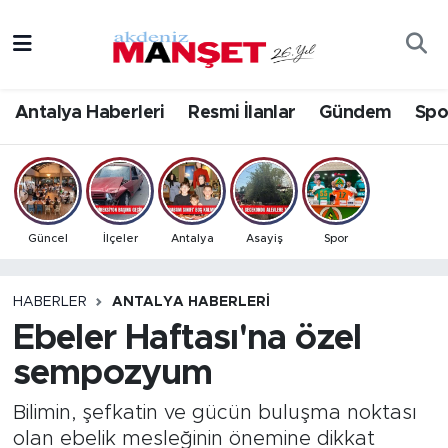
Asayiş
Antalya Nöbetçi Eczaneler
Antalya Haberleri
Resmi İlanlar
Gündem
Spo
Bilim & Teknoloji
Antalya Hava Durumu
Eğitim
Antalya Namaz Vakitleri
Ekonomi
Antalya Trafik Yoğunluk Haritası
Güncel
İlçeler
Antalya
Asayiş
Spor
Güncel
Süper Lig Puan Durumu ve Fikstür
HABERLER
ANTALYA HABERLERI
Ebeler Haftası'na özel
Gündem
Tüm Manşetler
sempozyum
İlçeler
Son Dakika Haberleri
Bilimin, şefkatin ve gücün buluşma noktası
Kültür- Sanat
Haber Arşivi
olan ebelik mesleğinin önemine dikkat