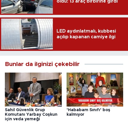
oldu: 13 araç birbirine girdi
LED aydınlatmalı, kubbesi
açılıp kapanan camiye ilgi
Bunlar da ilginizi çekebilir
Sahil Güvenlik Grup
‘Hababam Sınıfı’ boş
Komutanı Yarbay Coşkun
kalmıyor
için veda yemeği