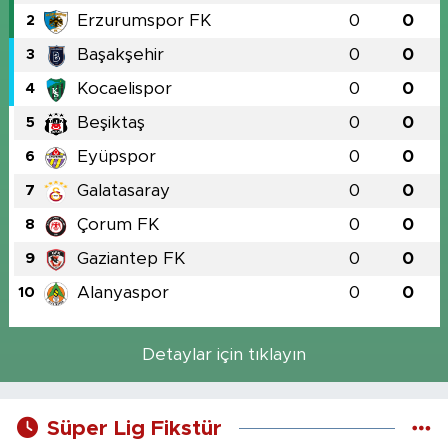
Erzurumspor FK
0
0
2
Başakşehir
0
0
3
Kocaelispor
0
0
4
Beşiktaş
0
0
5
Eyüpspor
0
0
6
Galatasaray
0
0
7
Çorum FK
0
0
8
Gaziantep FK
0
0
9
Alanyaspor
0
0
10
Detaylar için tıklayın
Süper Lig Fikstür