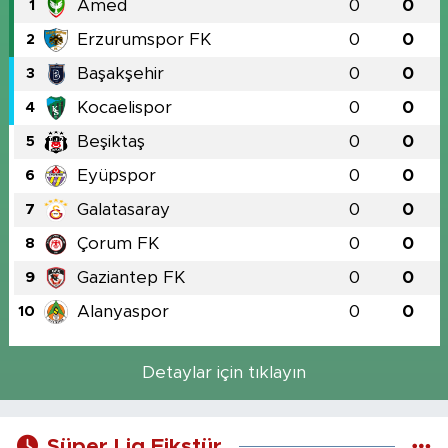
Amed
0
0
1
Erzurumspor FK
0
0
2
Başakşehir
0
0
3
Kocaelispor
0
0
4
Beşiktaş
0
0
5
Eyüpspor
0
0
6
Galatasaray
0
0
7
Çorum FK
0
0
8
Gaziantep FK
0
0
9
Alanyaspor
0
0
10
Detaylar için tıklayın
Süper Lig Fikstür