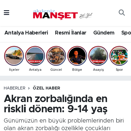
Asayiş
Antalya Nöbetçi Eczaneler
Antalya Haberleri
Resmi İlanlar
Gündem
Spo
Bilim & Teknoloji
Antalya Hava Durumu
Eğitim
Antalya Namaz Vakitleri
Ekonomi
Antalya Trafik Yoğunluk Haritası
İlçeler
Antalya
Güncel
Bölge
Asayiş
Spor
Güncel
Süper Lig Puan Durumu ve Fikstür
HABERLER
ÖZEL HABER
Akran zorbalığında en
Gündem
Tüm Manşetler
riskli dönem: 9-14 yaş
İlçeler
Son Dakika Haberleri
Günümüzün en büyük problemlerinden biri
Kültür- Sanat
Haber Arşivi
olan akran zorbalığı özellikle çocukları