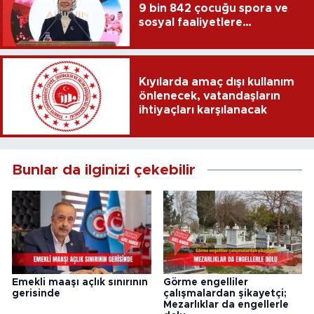
9 bin 842 çocuğu spora ve
sosyal faaliyetlere
yönlendirdi
Kıyılarda amaç dışı kullanım
önlenecek, vatandaşların
ihtiyaçları karşılanacak
Bunlar da ilginizi çekebilir
Emekli maaşı açlık sınırının
Görme engelliler
gerisinde
çalışmalardan şikayetçi;
Mezarlıklar da engellerle