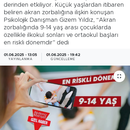
derinden etkiliyor. Küçük yaşlardan itibaren
Magazin
beliren akran zorbalığına ilişkin konuşan
Psikolojik Danışman Gizem Yıldız, “Akran
Özel Haber
zorbalığında 9-14 yaş arası çocuklarda
özellikle ilkokul sonları ve ortaokul başları
Politika
en riskli dönemdir” dedi
Resmi İlanlar
01.06.2025 - 13:05
01.06.2025 - 19:42
YAYINLANMA
GÜNCELLEME
Sağlık
Spor
Turizm