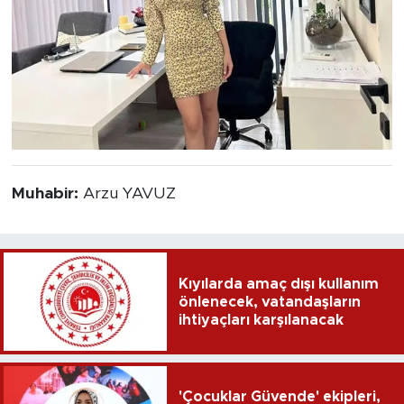
Muhabir:
Arzu YAVUZ
Kıyılarda amaç dışı kullanım
önlenecek, vatandaşların
ihtiyaçları karşılanacak
'Çocuklar Güvende' ekipleri,