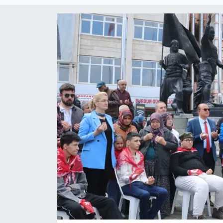
Magazin
Özel Haber
Politika
Resmi İlanlar
Sağlık
Spor
Turizm