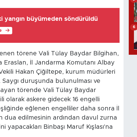
ki yangın büyümeden söndürüldü
6
le
nen törene Vali Tülay Baydar Bilgihan,
a Eraslan, İl Jandarma Komutanı Albay
ekili Hakan Çiğiltepe, kurum müdürleri
ıldı. Saygı duruşunda bulunulması ve
aşlayan törende Vali Tülay Baydar
li olarak askere gidecek 16 engelli
 eşliğinde eğlenen engelliler daha sonra İl
an dua edilmesinin ardından davul zurna
rini yapacakları Binbaşı Maruf Kışlası'na