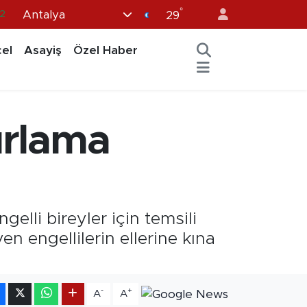
°
Antalya
.2
29
7
el
Asayiş
Özel Haber
7
5
9
urlama
9
elli bireyler için temsili
 engellilerin ellerine kına
-
+
A
A