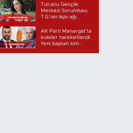
Tutuklu Gençlik
Merkezi Sorumlusu
T.G.’nin ilişki ağı
mercek altında:
Dudak uçuklatan
AK Parti Manavgat’ta
iddialar!
kulisler hareketlendi:
Yeni başkan kim
olacak?