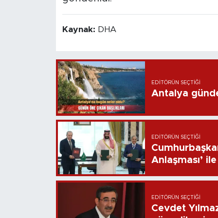
Kaynak:
DHA
EDITÖRÜN SEÇTIĞI
Antalya günd
EDITÖRÜN SEÇTIĞI
Cumhurbaşkan
Anlaşması’ ile 
EDITÖRÜN SEÇTIĞI
Cevdet Yılmaz