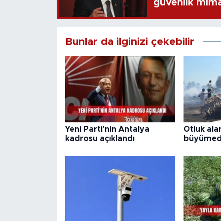
güvenlik mima
Bunlar da ilginizi çekebilir
Yeni Parti'nin Antalya
Otluk ala
kadrosu açıklandı
büyümed