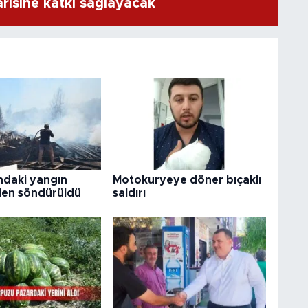
risine katkı sağlayacak
ndaki yangın
Motokuryeye döner bıçaklı
en söndürüldü
saldırı