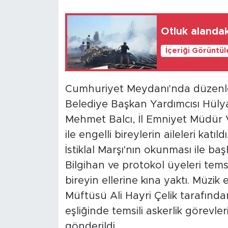
Otluk alanda
İçeriği Görüntü
Cumhuriyet Meydanı'nda düzenle
Belediye Başkan Yardımcısı Hüly
Mehmet Balcı, İl Emniyet Müdür V
ile engelli bireylerin aileleri kat
İstiklal Marşı'nın okunması ile b
Bilgihan ve protokol üyeleri temsi
bireyin ellerine kına yaktı. Müzik
Müftüsü Ali Hayri Çelik tarafınd
eşliğinde temsili askerlik görevle
gönderildi.