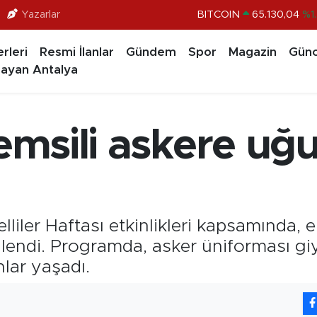
Yazarlar
BITCOIN
65.130,04
%1
DOLAR
47,7106
%0.1
rleri
Resmi İlanlar
Gündem
Spor
Magazin
Günc
EURO
55,1652
%0.2
ayan Antalya
STERLİN
64,4046
%0.3
GRAM ALTIN
6648.99
%2.5
temsili askere uğ
BİST100
13.773
%-1
ler Haftası etkinlikleri kapsamında, eng
endi. Programda, asker üniforması giyen
nlar yaşadı.