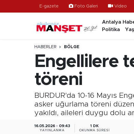
E-gazete
Foto Galeri
Video
Antalya Habe
Asayiş
Hava Durumu
Politika
Yaş
Bilim & Teknoloji
Trafik Durumu
HABERLER
BÖLGE
Eğitim
Süper Lig Puan Durumu ve Fikstür
Engellilere 
Ekonomi
Tüm Manşetler
töreni
Güncel
Son Dakika Haberleri
BURDUR'da 10-16 Mayıs Engelli
Gündem
Haber Arşivi
asker uğurlama töreni düzenl
yakıldı, aileleri duygu dolu a
İlçeler
16.05.2026 - 09:43
1 DK
Kültür- Sanat
YAYINLANMA
OKUNMA SÜRESI