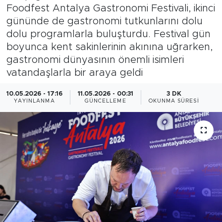
Foodfest Antalya Gastronomi Festivali, ikinci
Magazin
gününde de gastronomi tutkunlarını dolu
dolu programlarla buluşturdu. Festival gün
Özel Haber
boyunca kent sakinlerinin akınına uğrarken,
gastronomi dünyasının önemli isimleri
Politika
vatandaşlarla bir araya geldi
Resmi İlanlar
10.05.2026 - 17:16
11.05.2026 - 00:31
3 DK
YAYINLANMA
GÜNCELLEME
OKUNMA SÜRESI
Sağlık
Spor
Turizm