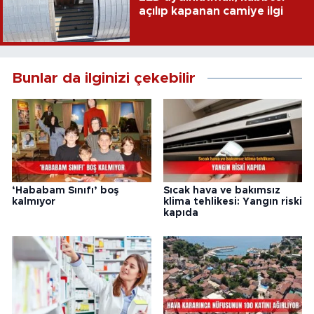
açılıp kapanan camiye ilgi
Bunlar da ilginizi çekebilir
‘Hababam Sınıfı’ boş
Sıcak hava ve bakımsız
kalmıyor
klima tehlikesi: Yangın riski
kapıda