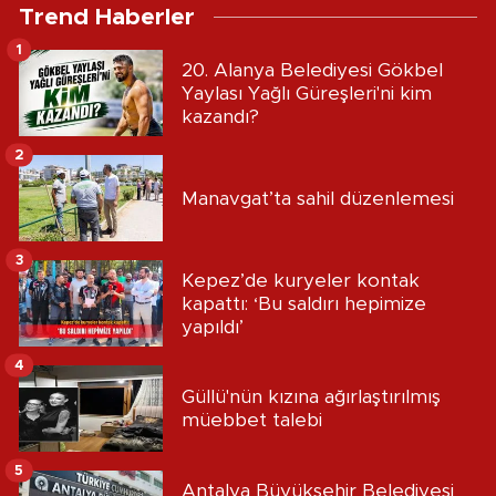
Trend Haberler
1
20. Alanya Belediyesi Gökbel
Yaylası Yağlı Güreşleri'ni kim
kazandı?
2
Manavgat’ta sahil düzenlemesi
3
Kepez’de kuryeler kontak
kapattı: ‘Bu saldırı hepimize
yapıldı’
4
Güllü'nün kızına ağırlaştırılmış
müebbet talebi
5
Antalya Büyükşehir Belediyesi