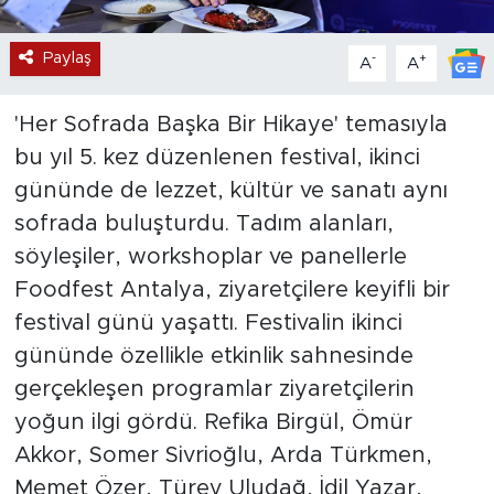
Paylaş
-
+
A
A
'Her Sofrada Başka Bir Hikaye' temasıyla
bu yıl 5. kez düzenlenen festival, ikinci
gününde de lezzet, kültür ve sanatı aynı
sofrada buluşturdu. Tadım alanları,
söyleşiler, workshoplar ve panellerle
Foodfest Antalya, ziyaretçilere keyifli bir
festival günü yaşattı. Festivalin ikinci
gününde özellikle etkinlik sahnesinde
gerçekleşen programlar ziyaretçilerin
yoğun ilgi gördü. Refika Birgül, Ömür
Akkor, Somer Sivrioğlu, Arda Türkmen,
Memet Özer, Türev Uludağ, İdil Yazar,