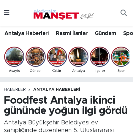
Asayiş
Antalya Nöbetçi Eczaneler
Antalya Haberleri
Resmi İlanlar
Gündem
Spo
Bilim & Teknoloji
Antalya Hava Durumu
Eğitim
Antalya Namaz Vakitleri
Ekonomi
Antalya Trafik Yoğunluk Haritası
Asayiş
Güncel
Kültür-
Antalya
İlçeler
Spor
Güncel
Süper Lig Puan Durumu ve Fikstür
HABERLER
ANTALYA HABERLERI
Foodfest Antalya ikinci
Gündem
Tüm Manşetler
gününde yoğun ilgi gördü
İlçeler
Son Dakika Haberleri
Antalya Büyükşehir Belediyesi ev
Kültür- Sanat
Haber Arşivi
sahipliğinde düzenlenen 5. Uluslararası