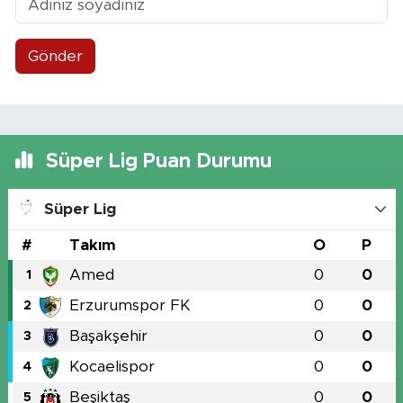
Gönder
Süper Lig Puan Durumu
Süper Lig
#
Takım
O
P
Amed
0
0
1
Erzurumspor FK
0
0
2
Başakşehir
0
0
3
Kocaelispor
0
0
4
Beşiktaş
0
0
5