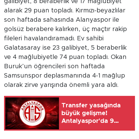
galibiyet, 8 beraberlik ve 17 mağlubiyet
alarak 29 puan topladı. Kırmızı-beyazlılar
son haftada sahasında Alanyaspor ile
golsüz berabere kalırken, üç maçtır rakip
fileleri havalandıramadı. Ev sahibi
Galatasaray ise 23 galibiyet, 5 beraberlik
ve 4 mağlubiyetle 74 puan topladı. Okan
Buruk’un öğrencileri son haftada
Samsunspor deplasmanında 4-1 mağlup
olarak zirve yarışında önemli yara aldı.
Transfer yasağında
büyük gelişme!
Antalyaspor'da 9
dosya kapandı