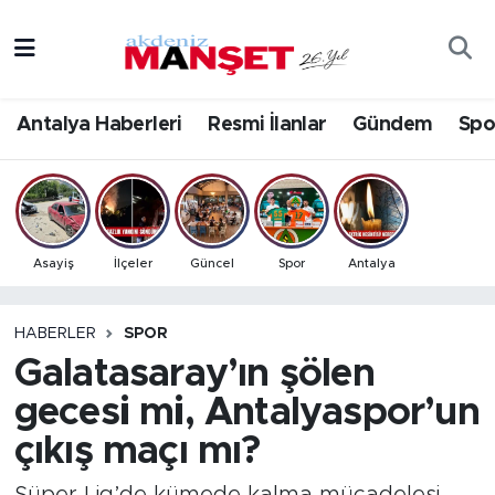
Asayiş
Antalya Nöbetçi Eczaneler
Antalya Haberleri
Resmi İlanlar
Gündem
Spo
Bilim & Teknoloji
Antalya Hava Durumu
Eğitim
Antalya Namaz Vakitleri
Ekonomi
Antalya Trafik Yoğunluk Haritası
Asayiş
İlçeler
Güncel
Spor
Antalya
Güncel
Süper Lig Puan Durumu ve Fikstür
HABERLER
SPOR
Galatasaray’ın şölen
Gündem
Tüm Manşetler
gecesi mi, Antalyaspor’un
İlçeler
Son Dakika Haberleri
çıkış maçı mı?
Kültür- Sanat
Haber Arşivi
Süper Lig’de kümede kalma mücadelesi