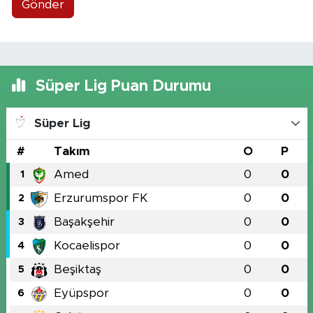
Gönder
Süper Lig Puan Durumu
Süper Lig
#
Takım
O
P
Amed
0
0
1
Erzurumspor FK
0
0
2
Başakşehir
0
0
3
Kocaelispor
0
0
4
Beşiktaş
0
0
5
Eyüpspor
0
0
6