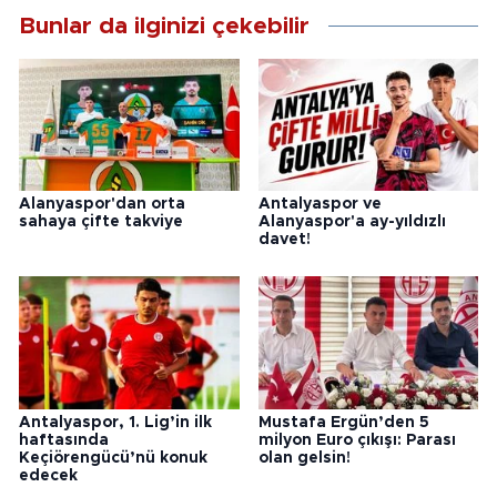
Bunlar da ilginizi çekebilir
Alanyaspor'dan orta
Antalyaspor ve
sahaya çifte takviye
Alanyaspor'a ay-yıldızlı
davet!
Antalyaspor, 1. Lig’in ilk
Mustafa Ergün’den 5
haftasında
milyon Euro çıkışı: Parası
Keçiörengücü’nü konuk
olan gelsin!
edecek