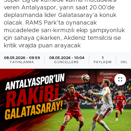
veren Antalyaspor, yarın saat 20.00’de
Magazin
deplasmanda lider Galatasaray’a konuk
olacak. RAMS Park’ta oynanacak
Özel Haber
mücadelede sarı-kırmızılı ekip şampiyonluk
için sahaya çıkarken, Akdeniz temsilcisi ise
Politika
kritik virajda puan arayacak
Resmi İlanlar
08.05.2026 - 09:59
08.05.2026 - 10:04
1
YAYINLANMA
GÜNCELLEME
PAYLAŞIM
OKUN
Sağlık
Spor
Turizm