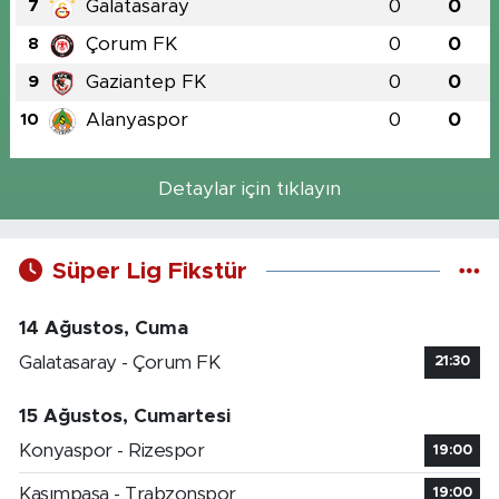
Galatasaray
0
0
7
Çorum FK
0
0
8
Gaziantep FK
0
0
9
Alanyaspor
0
0
10
Detaylar için tıklayın
Süper Lig Fikstür
14 Ağustos, Cuma
Galatasaray - Çorum FK
21:30
15 Ağustos, Cumartesi
Konyaspor - Rizespor
19:00
Kasımpaşa - Trabzonspor
19:00