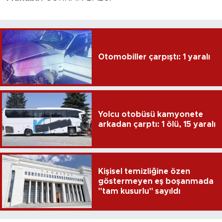
Otomobiller çarpıştı: 1 yaralı
Yolcu otobüsü kamyonete
arkadan çarptı: 1 ölü, 15 yaralı
Kişisel temizliğine özen
göstermeyen eş boşanmada
"tam kusurlu" sayıldı