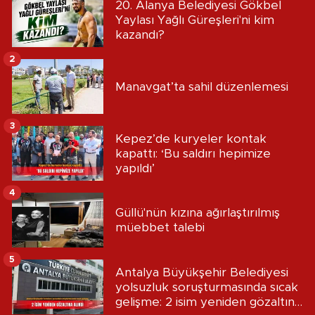
20. Alanya Belediyesi Gökbel
Yaylası Yağlı Güreşleri'ni kim
kazandı?
2
Manavgat’ta sahil düzenlemesi
3
Kepez’de kuryeler kontak
kapattı: ‘Bu saldırı hepimize
yapıldı’
4
Güllü'nün kızına ağırlaştırılmış
müebbet talebi
5
Antalya Büyükşehir Belediyesi
yolsuzluk soruşturmasında sıcak
gelişme: 2 isim yeniden gözaltına