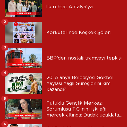
İlk ruhsat Antalya’ya
2
Korkuteli’nde Keşkek Şöleni
3
BBP’den nostalji tramvayı tepkisi
4
20. Alanya Belediyesi Gökbel
Yaylası Yağlı Güreşleri'ni kim
kazandı?
5
Tutuklu Gençlik Merkezi
Sorumlusu T.G.’nin ilişki ağı
mercek altında: Dudak uçuklatan
iddialar!
6