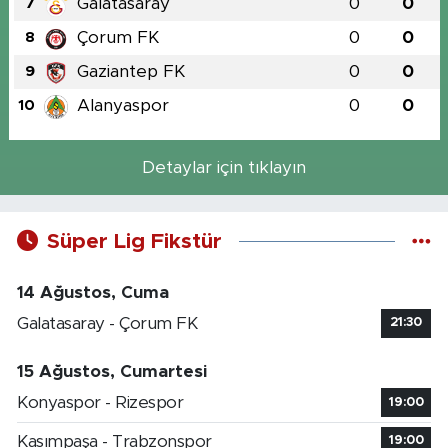
Galatasaray
0
0
7
Çorum FK
0
0
8
Gaziantep FK
0
0
9
Alanyaspor
0
0
10
Detaylar için tıklayın
Süper Lig Fikstür
14 Ağustos, Cuma
Galatasaray - Çorum FK
21:30
15 Ağustos, Cumartesi
Konyaspor - Rizespor
19:00
Kasımpaşa - Trabzonspor
19:00