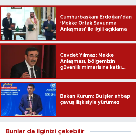
Cumhurbaşkanı Erdoğan’dan
‘Mekke Ortak Savunma
Anlaşması’ ile ilgili açıklama
Cevdet Yılmaz: Mekke
Anlaşması, bölgemizin
güvenlik mimarisine katkı
sağlayacak
Bakan Kurum: Bu işler ahbap
çavuş ilişkisiyle yürümez
Bunlar da ilginizi çekebilir