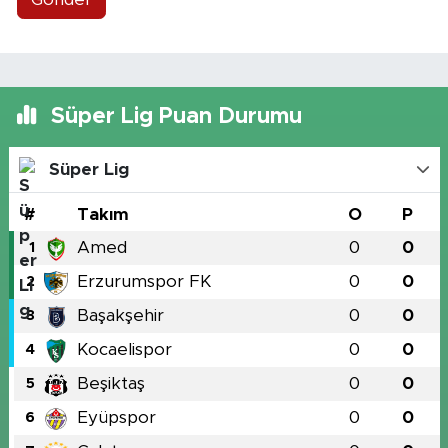
Süper Lig Puan Durumu
Süper Lig
#
Takım
O
P
Amed
0
0
1
Erzurumspor FK
0
0
2
Başakşehir
0
0
3
Kocaelispor
0
0
4
Beşiktaş
0
0
5
Eyüpspor
0
0
6