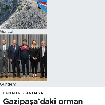
Magazin
Özel Haber
Güncel
Politika
Resmi İlanlar
Sağlık
Spor
Turizm
Gündem
HABERLER
ANTALYA
Gazipaşa’daki orman