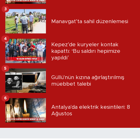
3
Manavgat’ta sahil düzenlemesi
4
Kepez’de kuryeler kontak
kapattı: ‘Bu saldırı hepimize
yapıldı’
5
Güllü'nün kızına ağırlaştırılmış
müebbet talebi
6
Antalya'da elektrik kesintileri: 8
Ağustos