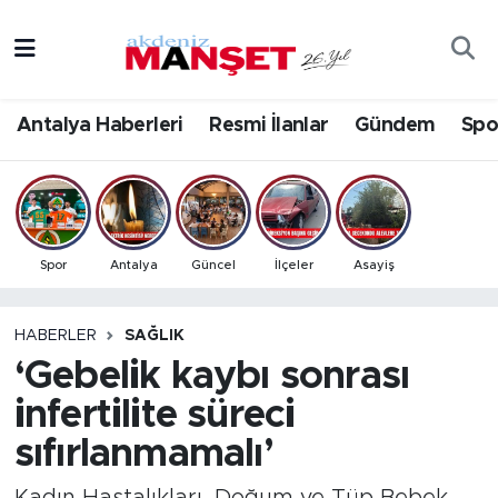
Asayiş
Antalya Nöbetçi Eczaneler
Antalya Haberleri
Resmi İlanlar
Gündem
Spo
Bilim & Teknoloji
Antalya Hava Durumu
Eğitim
Antalya Namaz Vakitleri
Ekonomi
Antalya Trafik Yoğunluk Haritası
Spor
Antalya
Güncel
İlçeler
Asayiş
Güncel
Süper Lig Puan Durumu ve Fikstür
HABERLER
SAĞLIK
‘Gebelik kaybı sonrası
Gündem
Tüm Manşetler
infertilite süreci
İlçeler
Son Dakika Haberleri
sıfırlanmamalı’
Kültür- Sanat
Haber Arşivi
Kadın Hastalıkları, Doğum ve Tüp Bebek