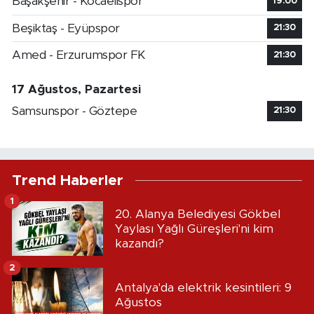
Başakşehir - Kocaelispor
19:00
Beşiktaş - Eyüpspor
21:30
Amed - Erzurumspor FK
21:30
17 Ağustos, Pazartesi
Samsunspor - Göztepe
21:30
Trend Haberler
1
20. Alanya Belediyesi Gökbel
Yaylası Yağlı Güreşleri'ni kim
kazandı?
2
Antalya'da elektrik kesintileri: 9
Ağustos