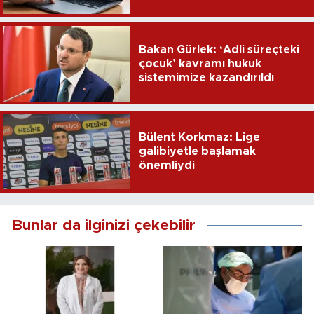
yayımlandı
Bakan Gürlek: ‘Adli süreçteki
çocuk’ kavramı hukuk
sistemimize kazandırıldı
Bülent Korkmaz: Lige
galibiyetle başlamak
önemliydi
Bunlar da ilginizi çekebilir