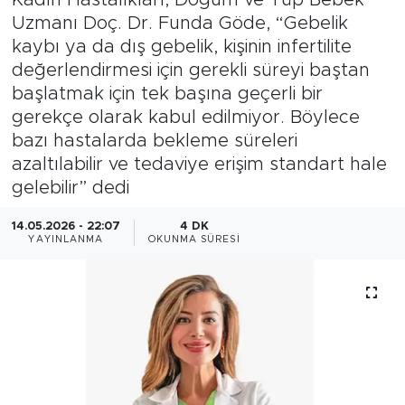
Uzmanı Doç. Dr. Funda Göde, “Gebelik
Magazin
kaybı ya da dış gebelik, kişinin infertilite
değerlendirmesi için gerekli süreyi baştan
Özel Haber
başlatmak için tek başına geçerli bir
gerekçe olarak kabul edilmiyor. Böylece
Politika
bazı hastalarda bekleme süreleri
azaltılabilir ve tedaviye erişim standart hale
Resmi İlanlar
gelebilir” dedi
Sağlık
14.05.2026 - 22:07
4 DK
YAYINLANMA
OKUNMA SÜRESI
Spor
Turizm