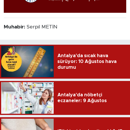
Muhabir:
Serpil METİN
Antalya'da sıcak hava
sürüyor: 10 Ağustos hava
durumu
Antalya'da nöbetçi
eczaneler: 9 Ağustos