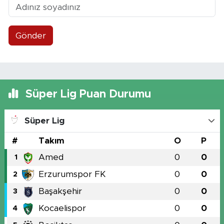
Gönder
Süper Lig Puan Durumu
Süper Lig
#
Takım
O
P
Amed
0
0
1
Erzurumspor FK
0
0
2
Başakşehir
0
0
3
Kocaelispor
0
0
4