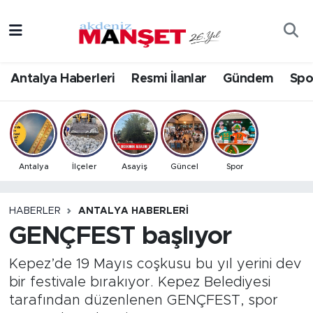
Asayiş
Antalya Nöbetçi Eczaneler
Antalya Haberleri
Resmi İlanlar
Gündem
Spo
Bilim & Teknoloji
Antalya Hava Durumu
Eğitim
Antalya Namaz Vakitleri
Ekonomi
Antalya Trafik Yoğunluk Haritası
Antalya
İlçeler
Asayiş
Güncel
Spor
Güncel
Süper Lig Puan Durumu ve Fikstür
HABERLER
ANTALYA HABERLERI
GENÇFEST başlıyor
Gündem
Tüm Manşetler
Kepez’de 19 Mayıs coşkusu bu yıl yerini dev
İlçeler
Son Dakika Haberleri
bir festivale bırakıyor. Kepez Belediyesi
tarafından düzenlenen GENÇFEST, spor
Kültür- Sanat
Haber Arşivi