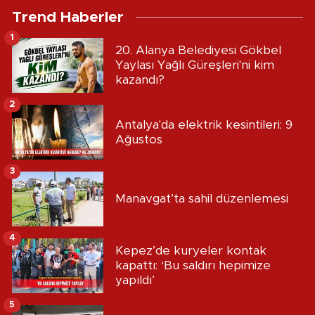
Trend Haberler
1
20. Alanya Belediyesi Gökbel
Yaylası Yağlı Güreşleri'ni kim
kazandı?
2
Antalya'da elektrik kesintileri: 9
Ağustos
3
Manavgat’ta sahil düzenlemesi
4
Kepez’de kuryeler kontak
kapattı: ‘Bu saldırı hepimize
yapıldı’
5