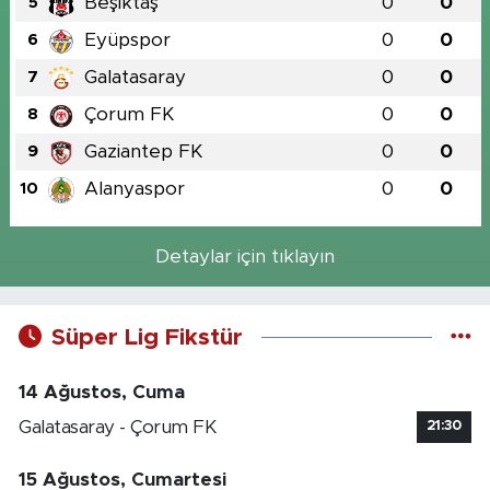
Beşiktaş
0
0
5
Eyüpspor
0
0
6
Galatasaray
0
0
7
Çorum FK
0
0
8
Gaziantep FK
0
0
9
Alanyaspor
0
0
10
Detaylar için tıklayın
Süper Lig Fikstür
14 Ağustos, Cuma
Galatasaray - Çorum FK
21:30
15 Ağustos, Cumartesi