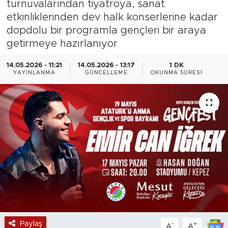
turnuvalarından tiyatroya, sanat
etkinliklerinden dev halk konserlerine kadar
Magazin
dopdolu bir programla gençleri bir araya
getirmeye hazırlanıyor
Özel Haber
14.05.2026 - 11:21
14.05.2026 - 13:17
1 DK
Politika
YAYINLANMA
GÜNCELLEME
OKUNMA SÜRESI
Resmi İlanlar
Sağlık
Spor
Turizm
Paylaş
-
+
A
A