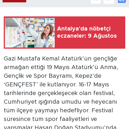
Antalya'da nöbetçi
eczaneler: 9 Ağustos
Gazi Mustafa Kemal Atatürk’ün gençliğe
armağan ettiği 19 Mayıs Atatürk’ü Anma,
Gençlik ve Spor Bayramı, Kepez’de
‘GENÇFEST’ ile kutlanıyor. 16-17 Mayıs
tarihlerinde gerçekleşecek olan festival,
Cumhuriyet ışığında umudu ve heyecanı
tüm ilçeye yaymayı hedefliyor. Festival
süresince tüm spor faaliyetleri ve
yarışmalar Hasan Doğan Stadyumu’nda