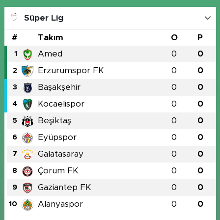
Süper Lig
#
Takım
O
P
Amed
0
0
1
Erzurumspor FK
0
0
2
Başakşehir
0
0
3
Kocaelispor
0
0
4
Beşiktaş
0
0
5
Eyüpspor
0
0
6
Galatasaray
0
0
7
Çorum FK
0
0
8
Gaziantep FK
0
0
9
Alanyaspor
0
0
10