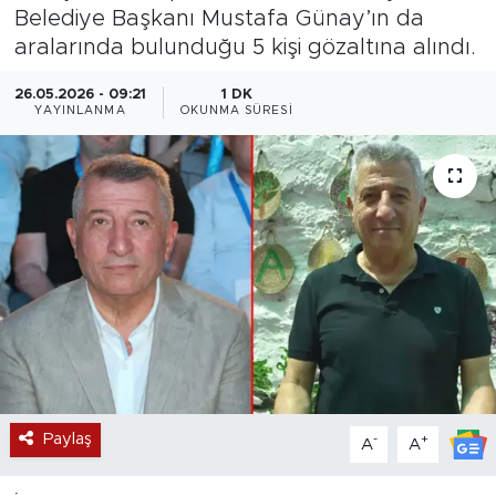
Belediye Başkanı Mustafa Günay’ın da
Magazin
aralarında bulunduğu 5 kişi gözaltına alındı.
Özel Haber
26.05.2026 - 09:21
1 DK
YAYINLANMA
OKUNMA SÜRESI
Politika
Resmi İlanlar
Sağlık
Spor
Turizm
Paylaş
-
+
A
A