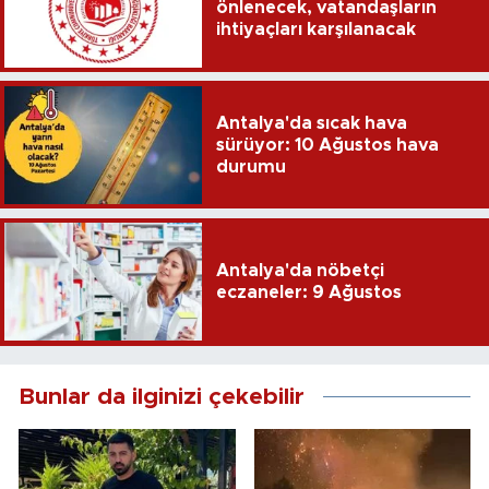
önlenecek, vatandaşların
ihtiyaçları karşılanacak
Antalya'da sıcak hava
sürüyor: 10 Ağustos hava
durumu
Antalya'da nöbetçi
eczaneler: 9 Ağustos
Bunlar da ilginizi çekebilir