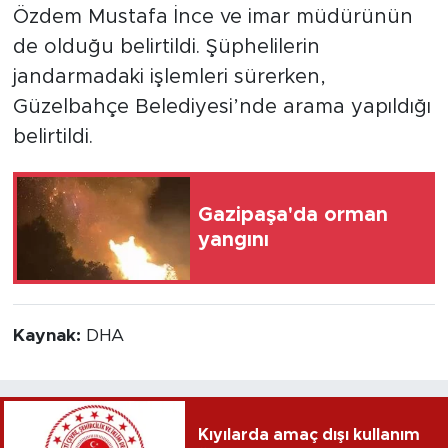
Özdem Mustafa İnce ve imar müdürünün
de olduğu belirtildi. Şüphelilerin
jandarmadaki işlemleri sürerken,
Güzelbahçe Belediyesi’nde arama yapıldığı
belirtildi.
Gazipaşa'da orman
yangını
Kaynak:
DHA
Kıyılarda amaç dışı kullanım