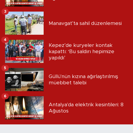
3
Manavgat’ta sahil düzenlemesi
4
Kepez’de kuryeler kontak
kapattı: ‘Bu saldırı hepimize
yapıldı’
5
Güllü'nün kızına ağırlaştırılmış
müebbet talebi
6
Antalya'da elektrik kesintileri: 8
Ağustos