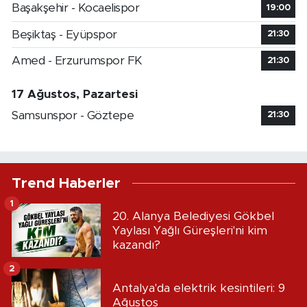
Başakşehir - Kocaelispor
19:00
Beşiktaş - Eyüpspor
21:30
Amed - Erzurumspor FK
21:30
17 Ağustos, Pazartesi
Samsunspor - Göztepe
21:30
Trend Haberler
1
20. Alanya Belediyesi Gökbel
Yaylası Yağlı Güreşleri'ni kim
kazandı?
2
Antalya'da elektrik kesintileri: 9
Ağustos