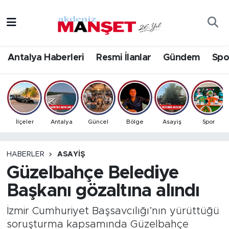
Asayiş
Antalya Nöbetçi Eczaneler
Antalya Haberleri
Resmi İlanlar
Gündem
Spo
Bilim & Teknoloji
Antalya Hava Durumu
Eğitim
Antalya Namaz Vakitleri
Ekonomi
Antalya Trafik Yoğunluk Haritası
İlçeler
Antalya
Güncel
Bölge
Asayiş
Spor
Güncel
Süper Lig Puan Durumu ve Fikstür
HABERLER
ASAYIŞ
Güzelbahçe Belediye
Gündem
Tüm Manşetler
Başkanı gözaltına alındı
İlçeler
Son Dakika Haberleri
İzmir Cumhuriyet Başsavcılığı’nın yürüttüğü
Kültür- Sanat
Haber Arşivi
soruşturma kapsamında Güzelbahçe