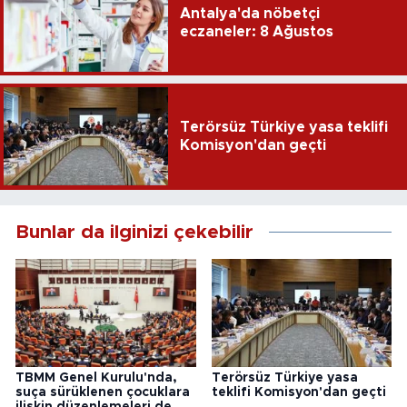
Antalya'da nöbetçi
eczaneler: 8 Ağustos
Terörsüz Türkiye yasa teklifi
Komisyon'dan geçti
Bunlar da ilginizi çekebilir
TBMM Genel Kurulu'nda,
Terörsüz Türkiye yasa
suça sürüklenen çocuklara
teklifi Komisyon'dan geçti
ilişkin düzenlemeleri de