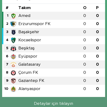
#
Takım
O
P
Amed
0
0
1
Erzurumspor FK
0
0
2
Başakşehir
0
0
3
Kocaelispor
0
0
4
Beşiktaş
0
0
5
Eyüpspor
0
0
6
Galatasaray
0
0
7
Çorum FK
0
0
8
Gaziantep FK
0
0
9
Alanyaspor
0
0
10
Detaylar için tıklayın