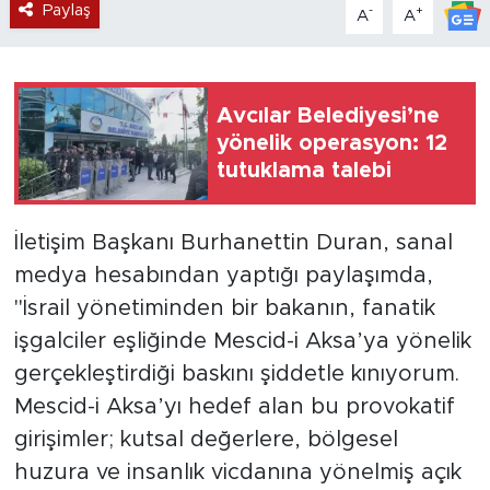
Paylaş
-
+
A
A
Avcılar Belediyesi’ne
yönelik operasyon: 12
tutuklama talebi
İletişim Başkanı Burhanettin Duran, sanal
medya hesabından yaptığı paylaşımda,
"İsrail yönetiminden bir bakanın, fanatik
işgalciler eşliğinde Mescid-i Aksa’ya yönelik
gerçekleştirdiği baskını şiddetle kınıyorum.
Mescid-i Aksa’yı hedef alan bu provokatif
girişimler; kutsal değerlere, bölgesel
huzura ve insanlık vicdanına yönelmiş açık