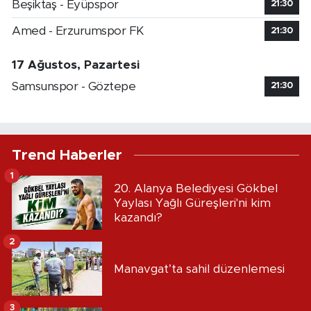
Beşiktaş - Eyüpspor
21:30
Amed - Erzurumspor FK
21:30
17 Ağustos, Pazartesi
Samsunspor - Göztepe
21:30
Trend Haberler
1
20. Alanya Belediyesi Gökbel
Yaylası Yağlı Güreşleri'ni kim
kazandı?
2
Manavgat’ta sahil düzenlemesi
3