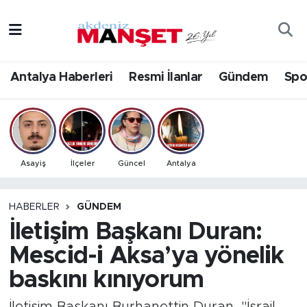
Asayiş
Antalya Nöbetçi Eczaneler
Antalya Haberleri
Resmi İlanlar
Gündem
Spo
Bilim & Teknoloji
Antalya Hava Durumu
Eğitim
Antalya Namaz Vakitleri
Ekonomi
Antalya Trafik Yoğunluk Haritası
Asayiş
İlçeler
Güncel
Antalya
Güncel
Süper Lig Puan Durumu ve Fikstür
HABERLER
GÜNDEM
İletişim Başkanı Duran:
Gündem
Tüm Manşetler
Mescid-i Aksa’ya yönelik
İlçeler
Son Dakika Haberleri
baskını kınıyorum
Kültür- Sanat
Haber Arşivi
İletişim Başkanı Burhanettin Duran, "İsrail