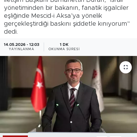
yönetiminden bir bakanın, fanatik işgalciler
Magazin
eşliğinde Mescid-i Aksa’ya yönelik
gerçekleştirdiği baskını şiddetle kınıyorum"
Özel Haber
dedi.
Politika
14.05.2026 - 12:03
1 DK
YAYINLANMA
OKUNMA SÜRESI
Resmi İlanlar
Sağlık
Spor
Turizm