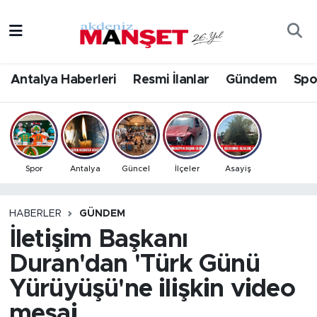
Asayiş
Antalya Nöbetçi Eczaneler
Antalya Haberleri
Resmi İlanlar
Gündem
Spo
Bilim & Teknoloji
Antalya Hava Durumu
Eğitim
Antalya Namaz Vakitleri
Ekonomi
Antalya Trafik Yoğunluk Haritası
Spor
Antalya
Güncel
İlçeler
Asayiş
Güncel
Süper Lig Puan Durumu ve Fikstür
HABERLER
GÜNDEM
İletişim Başkanı
Gündem
Tüm Manşetler
Duran'dan 'Türk Günü
İlçeler
Son Dakika Haberleri
Yürüyüşü'ne ilişkin video
Kültür- Sanat
Haber Arşivi
mesaj