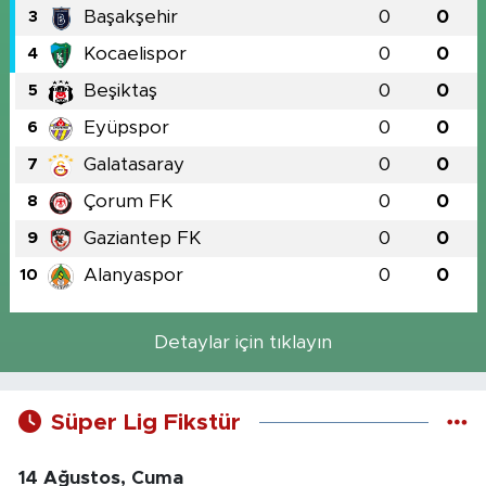
Başakşehir
0
0
3
Kocaelispor
0
0
4
Beşiktaş
0
0
5
Eyüpspor
0
0
6
Galatasaray
0
0
7
Çorum FK
0
0
8
Gaziantep FK
0
0
9
Alanyaspor
0
0
10
Detaylar için tıklayın
Süper Lig Fikstür
14 Ağustos, Cuma