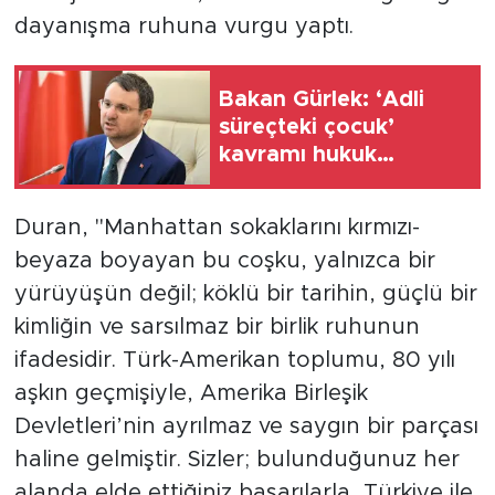
dayanışma ruhuna vurgu yaptı.
Bakan Gürlek: ‘Adli
süreçteki çocuk’
kavramı hukuk
sistemimize
kazandırıldı
Duran, "Manhattan sokaklarını kırmızı-
beyaza boyayan bu coşku, yalnızca bir
yürüyüşün değil; köklü bir tarihin, güçlü bir
kimliğin ve sarsılmaz bir birlik ruhunun
ifadesidir. Türk-Amerikan toplumu, 80 yılı
aşkın geçmişiyle, Amerika Birleşik
Devletleri’nin ayrılmaz ve saygın bir parçası
haline gelmiştir. Sizler; bulunduğunuz her
alanda elde ettiğiniz başarılarla, Türkiye ile