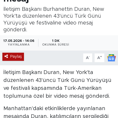
İletişim Başkanı Burhanettin Duran, New
Magazin
York'ta düzenlenen 43'üncü Türk Günü
Yürüyüşü ve festivaline video mesaj
Özel Haber
gönderdi.
Politika
17.05.2026 - 14:06
1 DK
YAYINLANMA
OKUNMA SÜRESI
Resmi İlanlar
Paylaş
-
+
A
A
Sağlık
İletişim Başkanı Duran, New York'ta
Spor
düzenlenen 43'üncü Türk Günü Yürüyüşü
ve festivali kapsamında Türk-Amerikan
Turizm
toplumuna özel bir video mesaj gönderdi.
Manhattan'daki etkinliklerde yayınlanan
mesajında Duran, katılımcıların sergilediği