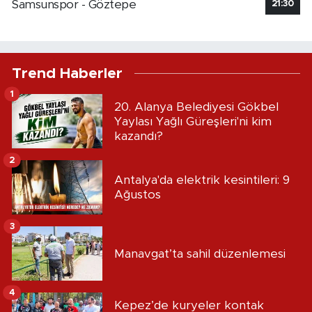
Samsunspor - Göztepe
21:30
Trend Haberler
1
20. Alanya Belediyesi Gökbel
Yaylası Yağlı Güreşleri'ni kim
kazandı?
2
Antalya'da elektrik kesintileri: 9
Ağustos
3
Manavgat’ta sahil düzenlemesi
4
Kepez’de kuryeler kontak