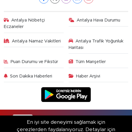
Antalya Nöbetçi
Antalya Hava Durumu
Eczaneler
Antalya Namaz Vakitleri
Antalya Trafik Yoğunluk
Haritası
Puan Durumu ve Fikstür
Tüm Manşetler
Son Dakika Haberleri
Haber Arşivi
RSS
Copyright © 2025. Her hakkı saklıdır.
En iyi site deneyimi sağlamak için
çerezlerden faydalanıyoruz. Detaylar için