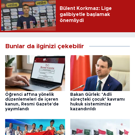
Bülent Korkmaz: Lige
galibiyetle başlamak
önemliydi
Bunlar da ilginizi çekebilir
Öğrenci affına yönelik
Bakan Gürlek: ‘Adli
düzenlemeleri de içeren
süreçteki çocuk’ kavramı
kanun, Resmi Gazete'de
hukuk sistemimize
yayımlandı
kazandırıldı