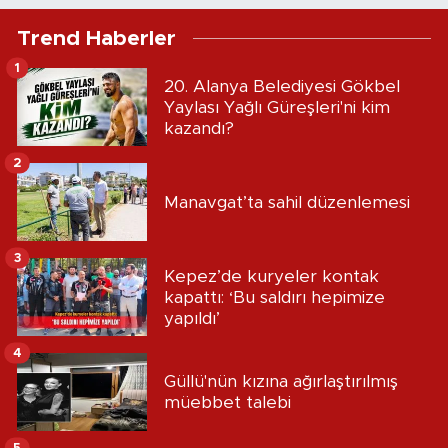
Trend Haberler
1
20. Alanya Belediyesi Gökbel
Yaylası Yağlı Güreşleri'ni kim
kazandı?
2
Manavgat’ta sahil düzenlemesi
3
Kepez’de kuryeler kontak
kapattı: ‘Bu saldırı hepimize
yapıldı’
4
Güllü'nün kızına ağırlaştırılmış
müebbet talebi
5