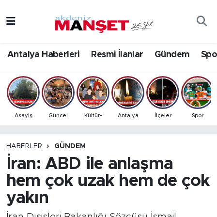
Asayiş
Antalya Nöbetçi Eczaneler
Antalya Haberleri
Resmi İlanlar
Gündem
Spo
Bilim & Teknoloji
Antalya Hava Durumu
Eğitim
Antalya Namaz Vakitleri
Ekonomi
Antalya Trafik Yoğunluk Haritası
Asayiş
Güncel
Kültür-
Antalya
İlçeler
Spor
Güncel
Süper Lig Puan Durumu ve Fikstür
HABERLER
GÜNDEM
İran: ABD ile anlaşma
Gündem
Tüm Manşetler
hem çok uzak hem de çok
İlçeler
Son Dakika Haberleri
yakın
Kültür- Sanat
Haber Arşivi
İran Dışişleri Bakanlığı Sözcüsü İsmail