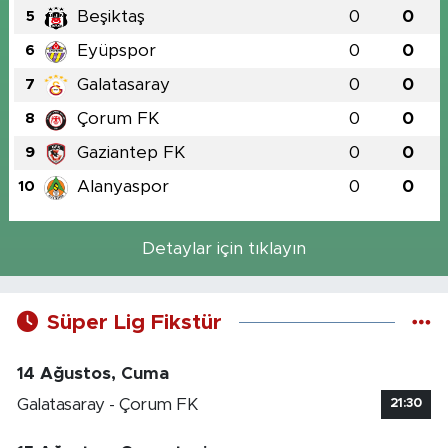
Beşiktaş
0
0
5
Eyüpspor
0
0
6
Galatasaray
0
0
7
Çorum FK
0
0
8
Gaziantep FK
0
0
9
Alanyaspor
0
0
10
Detaylar için tıklayın
Süper Lig Fikstür
14 Ağustos, Cuma
Galatasaray - Çorum FK
21:30