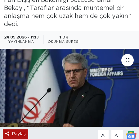
Bekayi, “Taraflar arasında muhtemel bir
Magazin
anlaşma hem çok uzak hem de çok yakın”
dedi.
Özel Haber
24.05.2026 - 11:13
1 DK
Politika
YAYINLANMA
OKUNMA SÜRESI
Resmi İlanlar
Sağlık
Spor
Turizm
Paylaş
-
+
A
A