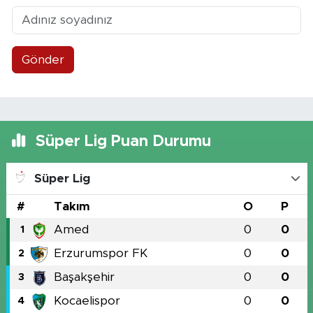
Gönder
Süper Lig Puan Durumu
Süper Lig
#
Takım
O
P
Amed
0
0
1
Erzurumspor FK
0
0
2
Başakşehir
0
0
3
Kocaelispor
0
0
4