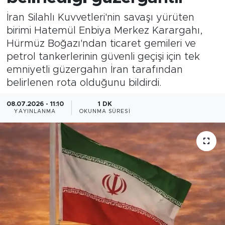
İran Silahlı Kuvvetleri'nin savaşı yürüten
Magazin
birimi Hatemül Enbiya Merkez Karargahı,
Hürmüz Boğazı'ndan ticaret gemileri ve
Özel Haber
petrol tankerlerinin güvenli geçişi için tek
emniyetli güzergahın İran tarafından
Politika
belirlenen rota olduğunu bildirdi.
Resmi İlanlar
08.07.2026 - 11:10
1 DK
YAYINLANMA
OKUNMA SÜRESI
Sağlık
Spor
Turizm