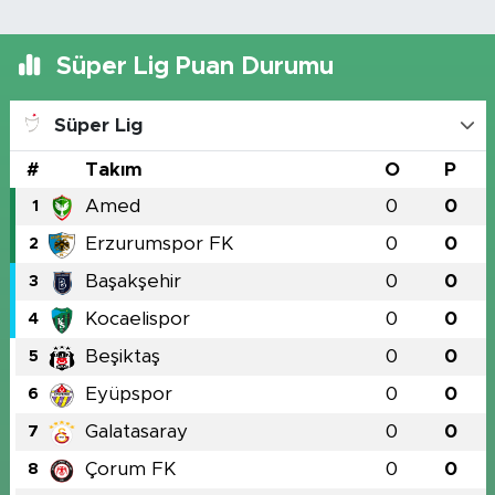
Süper Lig Puan Durumu
Süper Lig
#
Takım
O
P
Amed
0
0
1
Erzurumspor FK
0
0
2
Başakşehir
0
0
3
Kocaelispor
0
0
4
Beşiktaş
0
0
5
Eyüpspor
0
0
6
Galatasaray
0
0
7
Çorum FK
0
0
8