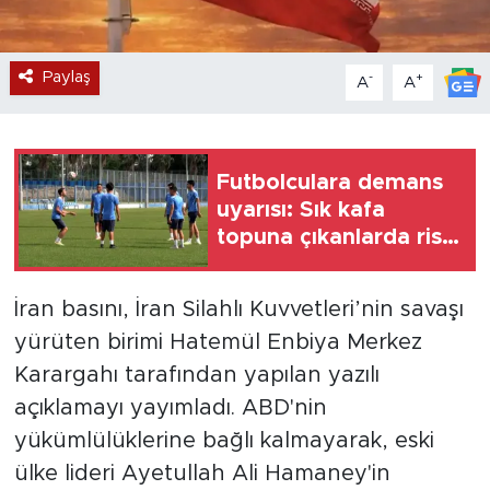
Paylaş
-
+
A
A
Futbolculara demans
uyarısı: Sık kafa
topuna çıkanlarda risk
artıyor
İran basını, İran Silahlı Kuvvetleri’nin savaşı
yürüten birimi Hatemül Enbiya Merkez
Karargahı tarafından yapılan yazılı
açıklamayı yayımladı. ABD'nin
yükümlülüklerine bağlı kalmayarak, eski
ülke lideri Ayetullah Ali Hamaney'in