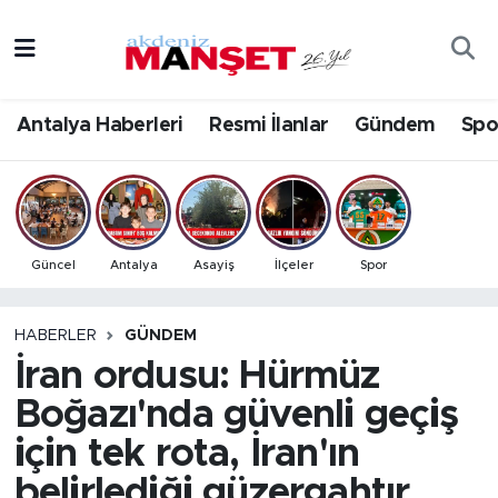
Asayiş
Antalya Nöbetçi Eczaneler
Antalya Haberleri
Resmi İlanlar
Gündem
Spo
Bilim & Teknoloji
Antalya Hava Durumu
Eğitim
Antalya Namaz Vakitleri
Ekonomi
Antalya Trafik Yoğunluk Haritası
Güncel
Antalya
Asayiş
İlçeler
Spor
Güncel
Süper Lig Puan Durumu ve Fikstür
HABERLER
GÜNDEM
İran ordusu: Hürmüz
Gündem
Tüm Manşetler
Boğazı'nda güvenli geçiş
İlçeler
Son Dakika Haberleri
için tek rota, İran'ın
Kültür- Sanat
Haber Arşivi
belirlediği güzergahtır