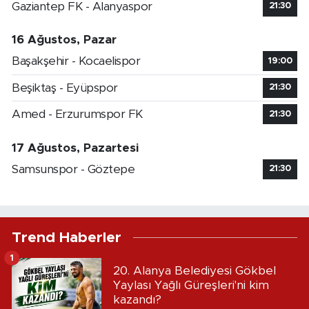
Gaziantep FK - Alanyaspor
21:30
16 Ağustos, Pazar
Başakşehir - Kocaelispor
19:00
Beşiktaş - Eyüpspor
21:30
Amed - Erzurumspor FK
21:30
17 Ağustos, Pazartesi
Samsunspor - Göztepe
21:30
Trend Haberler
1
20. Alanya Belediyesi Gökbel
Yaylası Yağlı Güreşleri'ni kim
kazandı?