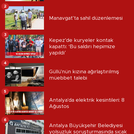
2
Manavgat’ta sahil düzenlemesi
3
Kepez’de kuryeler kontak
kapattı: ‘Bu saldırı hepimize
yapıldı’
4
Güllü'nün kızına ağırlaştırılmış
müebbet talebi
5
Antalya'da elektrik kesintileri: 8
Ağustos
6
Antalya Büyükşehir Belediyesi
yolsuzluk soruşturmasında sıcak