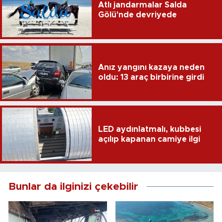
Atlı jandarmalar Salda
Gölü'nde devriyede
Anız yangını kazaya neden
oldu: 13 araç birbirine girdi
LED aydınlatmalı, kubbesi
açılıp kapanan camiye ilgi
Bunlar da ilginizi çekebilir