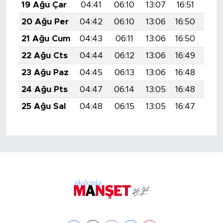
19 Ağu Çar
04:41
06:10
13:07
16:51
19:
20 Ağu Per
04:42
06:10
13:06
16:50
19:
21 Ağu Cum
04:43
06:11
13:06
16:50
19:
22 Ağu Cts
04:44
06:12
13:06
16:49
19:
23 Ağu Paz
04:45
06:13
13:06
16:48
19:
24 Ağu Pts
04:47
06:14
13:05
16:48
19:
25 Ağu Sal
04:48
06:15
13:05
16:47
19: