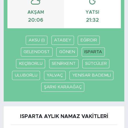
AKŞAM
YATSI
20:06
21:32
AKSU (I)
ATABEY
EĞİRDİR
GELENDOST
GÖNEN
ISPARTA
KEÇİBORLU
SENİRKENT
SÜTCÜLER
ULUBORLU
YALVAÇ
YENİSAR BADEMLİ
ŞARKİ KARAAĞAÇ
ISPARTA AYLIK NAMAZ VAKITLERI