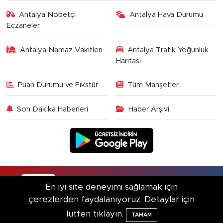
Antalya Nöbetçi
Antalya Hava Durumu
Eczaneler
Antalya Namaz Vakitleri
Antalya Trafik Yoğunluk
Haritası
Puan Durumu ve Fikstür
Tüm Manşetler
Son Dakika Haberleri
Haber Arşivi
RSS
Copyright © 2025. Her hakkı saklıdır.
En iyi site deneyimi sağlamak için
çerezlerden faydalanıyoruz. Detaylar için
Haber Yazılımı:
TE Bilişim
lütfen tıklayın.
TAMAM