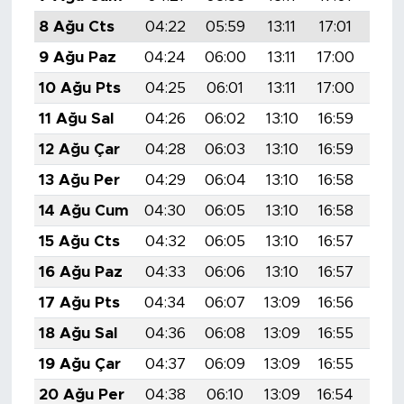
8 Ağu Cts
04:22
05:59
13:11
17:01
20:
9 Ağu Paz
04:24
06:00
13:11
17:00
20:
10 Ağu Pts
04:25
06:01
13:11
17:00
20:
11 Ağu Sal
04:26
06:02
13:10
16:59
20:
12 Ağu Çar
04:28
06:03
13:10
16:59
20:
13 Ağu Per
04:29
06:04
13:10
16:58
20:
14 Ağu Cum
04:30
06:05
13:10
16:58
20:
15 Ağu Cts
04:32
06:05
13:10
16:57
20:
16 Ağu Paz
04:33
06:06
13:10
16:57
20:
17 Ağu Pts
04:34
06:07
13:09
16:56
20:
18 Ağu Sal
04:36
06:08
13:09
16:55
20:
19 Ağu Çar
04:37
06:09
13:09
16:55
19:
20 Ağu Per
04:38
06:10
13:09
16:54
19: