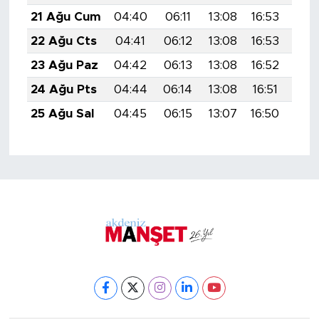
21 Ağu Cum
04:40
06:11
13:08
16:53
19:
22 Ağu Cts
04:41
06:12
13:08
16:53
19:
23 Ağu Paz
04:42
06:13
13:08
16:52
19:
24 Ağu Pts
04:44
06:14
13:08
16:51
19:
25 Ağu Sal
04:45
06:15
13:07
16:50
19: