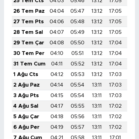
25 Tem Cts
04:03
05:46
13:12
17:05
20:
26 Tem Paz
04:04
05:47
13:12
17:05
20:
27 Tem Pts
04:06
05:48
13:12
17:05
20:
28 Tem Sal
04:07
05:49
13:12
17:05
20:
29 Tem Çar
04:08
05:50
13:12
17:04
20:
30 Tem Per
04:10
05:51
13:12
17:04
20:
31 Tem Cum
04:11
05:52
13:12
17:04
20:
1 Ağu Cts
04:12
05:53
13:12
17:03
20:
2 Ağu Paz
04:14
05:54
13:11
17:03
20:
3 Ağu Pts
04:15
05:54
13:11
17:03
20:
4 Ağu Sal
04:17
05:55
13:11
17:02
20:
5 Ağu Çar
04:18
05:56
13:11
17:02
20:
6 Ağu Per
04:19
05:57
13:11
17:02
20:
7 Ağu Cum
04:21
05:58
13:11
17:01
20: