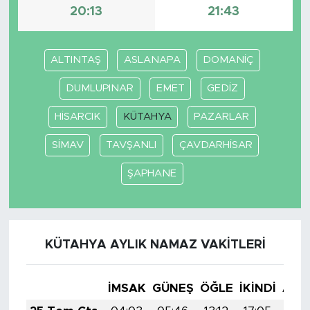
20:13
21:43
ALTINTAŞ
ASLANAPA
DOMANİÇ
DUMLUPINAR
EMET
GEDİZ
HİSARCIK
KÜTAHYA
PAZARLAR
SİMAV
TAVŞANLI
ÇAVDARHİSAR
ŞAPHANE
KÜTAHYA AYLIK NAMAZ VAKITLERI
İMSAK
GÜNEŞ
ÖĞLE
İKINDI
AKŞ