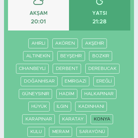
AKŞAM
YATSI
20:01
21:28
AHIRLI
AKÖREN
AKŞEHİR
ALTINEKİN
BEYŞEHİR
BOZKIR
CİHANBEYLİ
DERBENT
DEREBUCAK
DOĞANHİSAR
EMİRGAZİ
EREĞLİ
GÜNEYSINIR
HADİM
HALKAPINAR
HÜYÜK
ILGIN
KADINHANI
KARAPINAR
KARATAY
KONYA
KULU
MERAM
SARAYÖNÜ