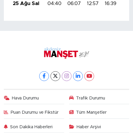
25 Ağu Sal
04:40
06:07
12:57
16:39
19:
Hava Durumu
Trafik Durumu
Puan Durumu ve Fikstür
Tüm Manşetler
Son Dakika Haberleri
Haber Arşivi