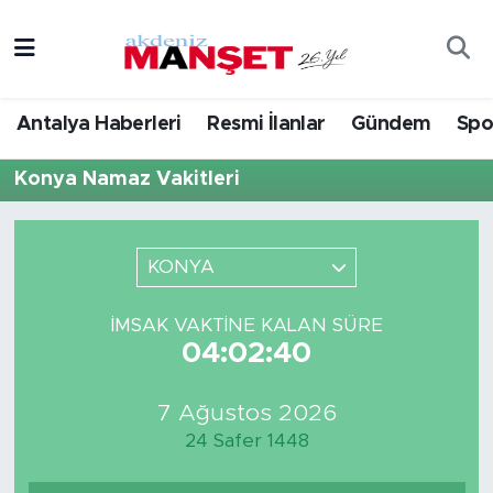
Asayiş
Hava Durumu
Antalya Haberleri
Resmi İlanlar
Gündem
Spo
Bilim & Teknoloji
Trafik Durumu
Konya Namaz Vakitleri
Eğitim
Süper Lig Puan Durumu ve Fikstür
Ekonomi
Tüm Manşetler
KONYA
Güncel
Son Dakika Haberleri
İMSAK VAKTINE KALAN SÜRE
04:02:40
Gündem
Haber Arşivi
7 Ağustos 2026
İlçeler
24 Safer 1448
Kültür- Sanat