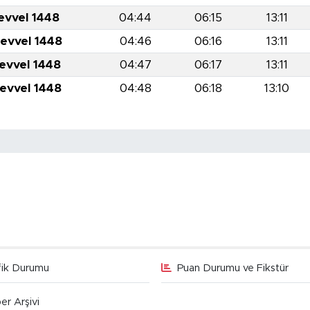
evvel 1448
04:44
06:15
13:11
levvel 1448
04:46
06:16
13:11
levvel 1448
04:47
06:17
13:11
levvel 1448
04:48
06:18
13:10
fik Durumu
Puan Durumu ve Fikstür
er Arşivi