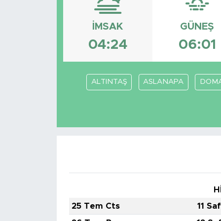
Magazin
İMSAK
GÜNEŞ
04:24
06:01
Özel Haber
Politika
ALTINTAŞ
ASLANAPA
DOMA
Resmi İlanlar
Sağlık
Spor
Turizm
H
25 Tem Cts
11 Sa