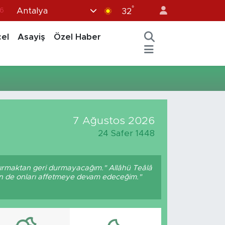
°
Antalya
6
32
7
el
Asayiş
Özel Haber
1
2
12
4
7 Ağustos 2026
24 Safer 1448
ptırmaktan geri durmayacağım." Allâhü Teâlâ
ben de onları affetmeye devam edeceğim."