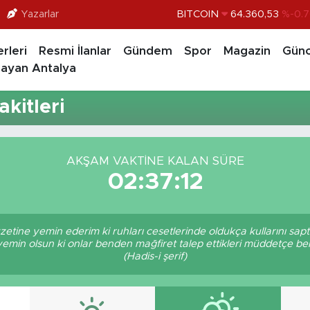
Yazarlar
BITCOIN
64.360,53
%-0.7
DOLAR
47,7069
%0.1
rleri
Resmi İlanlar
Gündem
Spor
Magazin
Günc
EURO
55,0265
%0.0
ayan Antalya
STERLİN
64,1897
%0.0
kitleri
GRAM ALTIN
6618.49
%2.
BİST100
13.887
%6
AKŞAM VAKTINE KALAN SÜRE
02:37:12
zetine yemin ederim ki ruhları cesetlerinde oldukça kullarını sa
 yemin olsun ki onlar benden mağfiret talep ettikleri müddetçe 
(Hadis-i şerif)