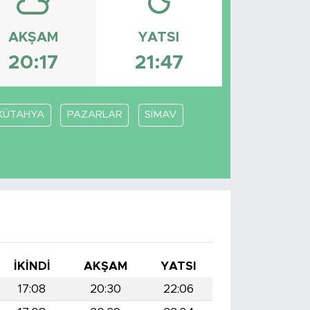
AKŞAM
YATSI
20:17
21:47
KÜTAHYA
PAZARLAR
SİMAV
İKINDI
AKŞAM
YATSI
17:08
20:30
22:06