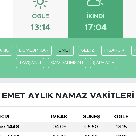
ÖĞLE
İKINDI
13:14
17:04
NİÇ
DUMLUPINAR
EMET
GEDİZ
HİSARCIK
TAVŞANLI
ÇAVDARHİSAR
ŞAPHANE
EMET AYLIK NAMAZ VAKITLERI
İCRİ
İMSAK
GÜNEŞ
ÖĞLE
fer 1448
04:06
05:50
13:15