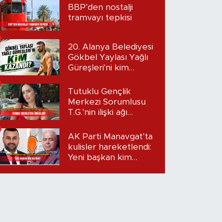
BBP’den nostalji
tramvayı tepkisi
20. Alanya Belediyesi
Gökbel Yaylası Yağlı
Güreşleri'ni kim
kazandı?
Tutuklu Gençlik
Merkezi Sorumlusu
T.G.’nin ilişki ağı
mercek altında:
Dudak uçuklatan
AK Parti Manavgat’ta
iddialar!
kulisler hareketlendi:
Yeni başkan kim
olacak?