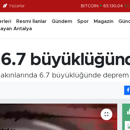
Yazarlar
BITCOIN
65.130,04
%1
DOLAR
47,7069
%0.1
rleri
Resmi İlanlar
Gündem
Spor
Magazin
Günc
EURO
55,0265
%0.0
ayan Antalya
STERLİN
64,1897
%0.0
GRAM ALTIN
6618.49
%2.
 6.7 büyüklüğü
BİST100
13.887
%6
akınlarında 6.7 büyüklüğünde deprem m