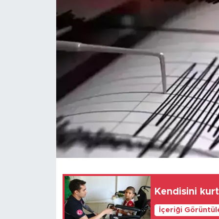
Magazin
Özel Haber
Politika
Resmi İlanlar
Sağlık
Spor
Turizm
Kendisini kur
İçeriği Görüntü