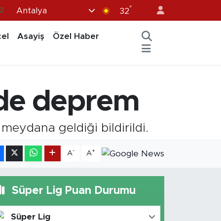
°
Antalya
.2
32
7
el
Asayiş
Özel Haber
1
2
12
nde deprem
4
eydana geldiği bildirildi.
-
+
A
A
Süper Lig Puan Durumu
Süper Lig