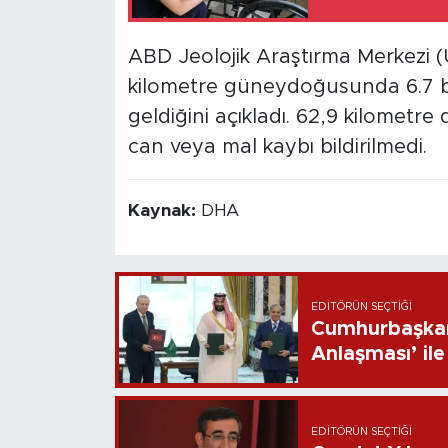
ABD Jeolojik Araştırma Merkezi 
kilometre güneydoğusunda 6.7
geldiğini açıkladı. 62,9 kilometr
can veya mal kaybı bildirilmedi.
Kaynak:
DHA
EDITÖRÜN SEÇTIĞI
Cumhurbaşkan
Anlaşması’ ile 
EDITÖRÜN SEÇTIĞI