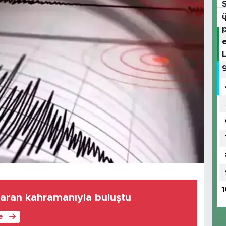
1
taran kahramanıyla buluştu
le