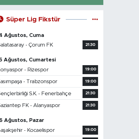
Süper Lig Fikstür
4 Ağustos, Cuma
alatasaray - Çorum FK
21:30
5 Ağustos, Cumartesi
onyaspor - Rizespor
19:00
asımpaşa - Trabzonspor
19:00
ençlerbirliği S.K. - Fenerbahçe
21:30
aziantep FK - Alanyaspor
21:30
6 Ağustos, Pazar
aşakşehir - Kocaelispor
19:00