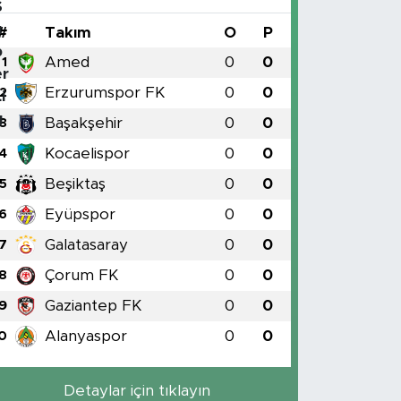
#
Takım
O
P
Amed
0
0
1
Erzurumspor FK
0
0
2
Başakşehir
0
0
3
Kocaelispor
0
0
4
Beşiktaş
0
0
5
Eyüpspor
0
0
6
Galatasaray
0
0
7
Çorum FK
0
0
8
Gaziantep FK
0
0
9
Alanyaspor
0
0
0
Detaylar için tıklayın