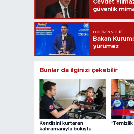
Cevdet Yılmaz
güvenlik mima
EDITÖRÜN SEÇTIĞI
Bakan Kurum: B
yürümez
Bunlar da ilginizi çekebilir
Kendisini kurtaran
‘Temizlik
kahramanıyla buluştu