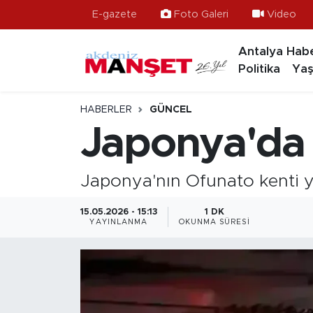
E-gazete
Foto Galeri
Video
Antalya Habe
Asayiş
Hava Durumu
Politika
Yaş
Bilim & Teknoloji
Trafik Durumu
HABERLER
GÜNCEL
Eğitim
Süper Lig Puan Durumu ve Fikstür
Japonya'da
Ekonomi
Tüm Manşetler
Japonya'nın Ofunato kenti y
Güncel
Son Dakika Haberleri
15.05.2026 - 15:13
1 DK
YAYINLANMA
OKUNMA SÜRESI
Gündem
Haber Arşivi
İlçeler
Kültür- Sanat