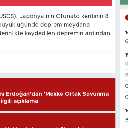
(USGS), Japonya’nın Ofunato kentinin 8
 büyüklüğünde deprem meydana
1
e derinlikte kaydedilen depremin ardından
G
1
K
K
G
ı Erdoğan’dan ‘Mekke Ortak Savunma
G
ilgili açıklama
1
B