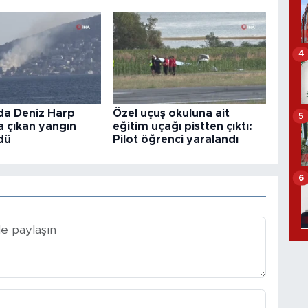
4
da Deniz Harp
Özel uçuş okuluna ait
5
a çıkan yangın
eğitim uçağı pistten çıktı:
dü
Pilot öğrenci yaralandı
6