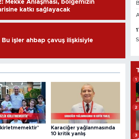
: Mekke Anlaşması, bölgemizin
B
risine katkı sağlayacak
A
1
S
u işler ahbap çavuş ilişkisiyle
1
2
 kirletmemektir’
Karaciğer yağlanmasında
10 kritik yanlış
3