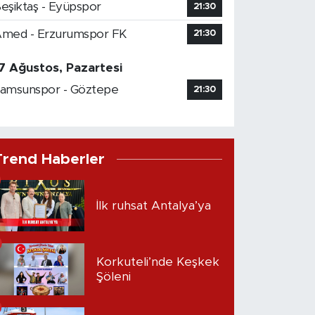
eşiktaş - Eyüpspor
21:30
med - Erzurumspor FK
21:30
7 Ağustos, Pazartesi
amsunspor - Göztepe
21:30
Trend Haberler
İlk ruhsat Antalya’ya
Korkuteli’nde Keşkek
Şöleni