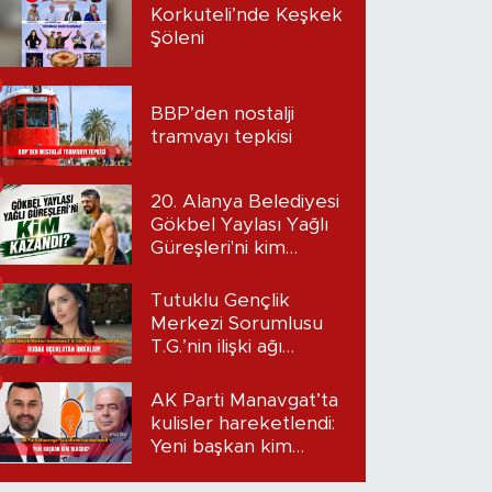
Korkuteli’nde Keşkek
Şöleni
BBP’den nostalji
tramvayı tepkisi
20. Alanya Belediyesi
Gökbel Yaylası Yağlı
Güreşleri'ni kim
kazandı?
Tutuklu Gençlik
Merkezi Sorumlusu
T.G.’nin ilişki ağı
mercek altında:
Dudak uçuklatan
AK Parti Manavgat’ta
iddialar!
kulisler hareketlendi:
Yeni başkan kim
olacak?