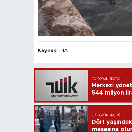
Kaynak:
İHA
EDITÖRÜN SEÇTIĞI
Merkezi yönet
544 milyon li
EDITÖRÜN SEÇTIĞI
Dört yaşındaki
masasına otu