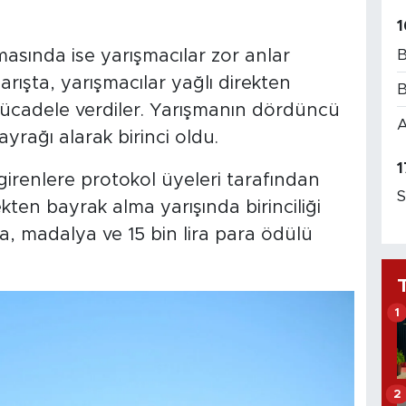
1
B
asında ise yarışmacılar zor anlar
arışta, yarışmacılar yağlı direkten
B
 mücadele verdiler. Yarışmanın dördüncü
A
rağı alarak birinci oldu.
1
irenlere protokol üyeleri tarafından
S
rekten bayrak alma yarışında birinciliği
, madalya ve 15 bin lira para ödülü
1
2