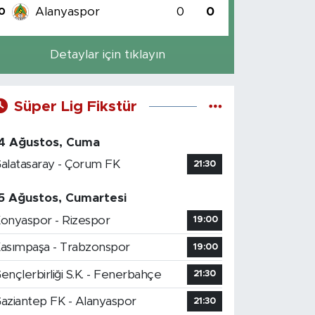
Alanyaspor
0
0
0
Detaylar için tıklayın
Süper Lig Fikstür
4 Ağustos, Cuma
alatasaray - Çorum FK
21:30
5 Ağustos, Cumartesi
onyaspor - Rizespor
19:00
asımpaşa - Trabzonspor
19:00
ençlerbirliği S.K. - Fenerbahçe
21:30
aziantep FK - Alanyaspor
21:30