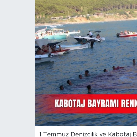
Magazin
Özel Haber
Politika
Resmi İlanlar
Sağlık
Spor
Turizm
1 Temmuz Denizcilik ve Kabotaj B