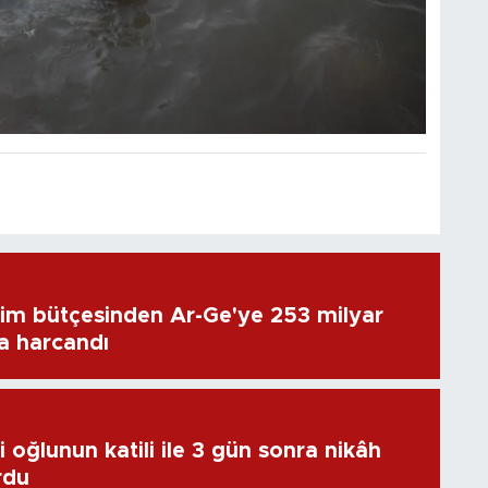
im bütçesinden Ar-Ge'ye 253 milyar
ra harcandı
 oğlunun katili ile 3 gün sonra nikâh
rdu