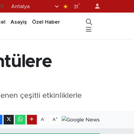
°
Antalya
06
31
02
el
Asayiş
Özel Haber
.2
32
48
ntülere
69
en çeşitli etkinliklerle
-
+
A
A