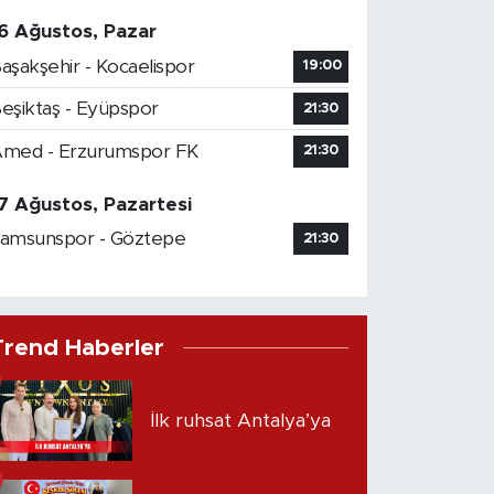
6 Ağustos, Pazar
aşakşehir - Kocaelispor
19:00
eşiktaş - Eyüpspor
21:30
med - Erzurumspor FK
21:30
7 Ağustos, Pazartesi
amsunspor - Göztepe
21:30
Trend Haberler
İlk ruhsat Antalya’ya