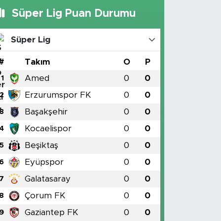
Süper Lig Puan Durumu
Süper Lig
#
Takım
O
P
Amed
0
0
1
Erzurumspor FK
0
0
2
Başakşehir
0
0
3
Kocaelispor
0
0
4
Beşiktaş
0
0
5
Eyüpspor
0
0
6
Galatasaray
0
0
7
Çorum FK
0
0
8
Gaziantep FK
0
0
9