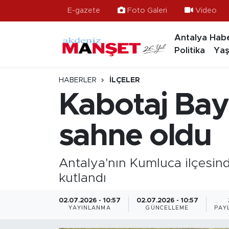
E-gazete
Foto Galeri
Video
Antalya Habe
Asayiş
Hava Durumu
Politika
Yaş
Bilim & Teknoloji
Trafik Durumu
HABERLER
İLÇELER
Eğitim
Süper Lig Puan Durumu ve Fikstür
Kabotaj Bay
Ekonomi
Tüm Manşetler
sahne oldu
Güncel
Son Dakika Haberleri
Antalya'nın Kumluca ilçesinde
Gündem
Haber Arşivi
kutlandı
İlçeler
02.07.2026 - 10:57
02.07.2026 - 10:57
YAYINLANMA
GÜNCELLEME
PAY
Kültür- Sanat