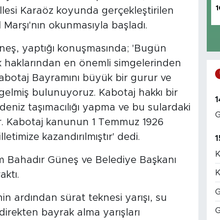
1
lesi Karaöz koyunda gerçekleştirilen
al Marşı'nın okunmasıyla başladı.
eş, yaptığı konuşmasında; 'Bugün
k haklarından en önemli simgelerinden
Kabotaj Bayramını büyük bir gurur ve
 gelmiş bulunuyoruz. Kabotaj hakkı bir
1
 deniz taşımacılığı yapma ve bu sulardaki
G
dir. Kabotaj kanunun 1 Temmuz 1926
letimize kazandırılmıştır' dedi.
1
K
Bahadır Güneş ve Belediye Başkanı
K
ktı.
G
nin ardından sürat teknesi yarışı, su
G
direkten bayrak alma yarışları