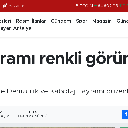
Yazarlar
DOLAR
47,6006
%0.
EURO
55,0250
%0.
rleri
Resmi İlanlar
Gündem
Spor
Magazin
Günc
STERLİN
64,2398
%0
ayan Antalya
GRAM ALTIN
6513.94
%0.
BİST100
13.768
%
ramı renkli görü
BITCOIN
64.602,05
%0.
 Denizcilik ve Kabotaj Bayramı düzenlen
2
1 DK
LAŞIM
OKUNMA SÜRESI