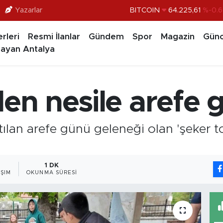
Yazarlar
DOLAR
47,7143
%0.1
EURO
55,0317
%-0.0
rleri
Resmi İlanlar
Gündem
Spor
Magazin
Günc
STERLİN
64,2463
%0.0
ayan Antalya
GRAM ALTIN
6510.40
%0.4
BİST100
13.799
%7
den nesile arefe 
BITCOIN
64.225,61
%-0.6
tılan arefe günü geleneği olan 'şeker to
.
1 DK
ŞIM
OKUNMA SÜRESI