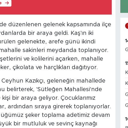
le
de düzenlenen gelenek kapsamında ilçe
danlarda bir araya geldi. Kaş'ın iki
1
ürülen gelenekte, arefe günü ikindi
G
mahalle sakinleri meydanda toplanıyor.
şetlerini ve kolilerini açarken, mahalle
1
ker, çikolata ve harçlıkları dağıtıyor.
K
n Ceyhun Kazıkçı, geleneğin mahallede
K
 belirterek, 'Sütleğen Mahallesi'nde
G
işi bir araya geliyor. Çocuklarımız
G
ar, ardından sıraya girerek toplanıyorlar.
ürdüğümüz şeker toplama adetimiz devam
1
üyük bir mutluluk ve sevinç kaynağı