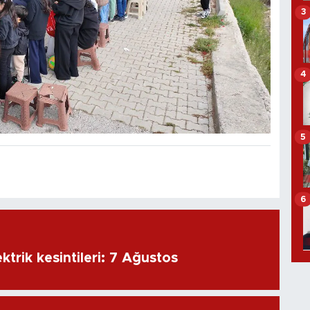
3
4
5
6
ktrik kesintileri: 7 Ağustos