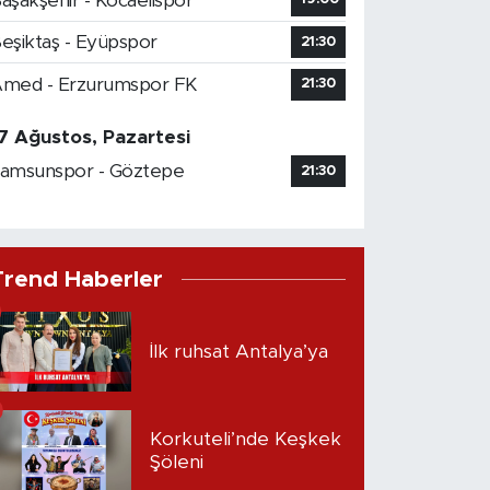
aşakşehir - Kocaelispor
eşiktaş - Eyüpspor
21:30
med - Erzurumspor FK
21:30
7 Ağustos, Pazartesi
amsunspor - Göztepe
21:30
Trend Haberler
İlk ruhsat Antalya’ya
Korkuteli’nde Keşkek
Şöleni