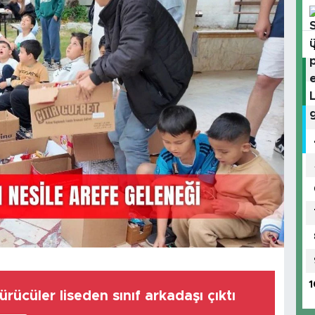
1
rücüler liseden sınıf arkadaşı çıktı