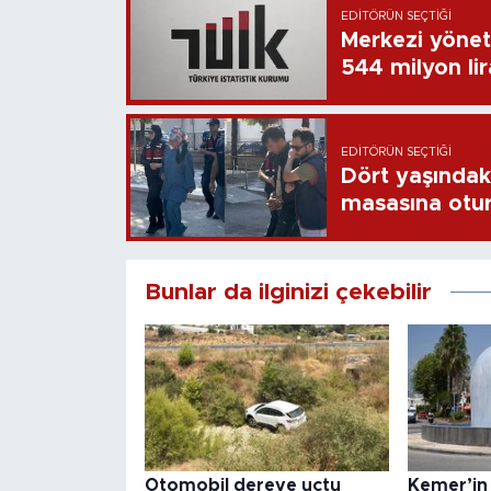
EDITÖRÜN SEÇTIĞI
Merkezi yönet
544 milyon li
EDITÖRÜN SEÇTIĞI
Dört yaşındaki
masasına otu
Bunlar da ilginizi çekebilir
Otomobil dereye uçtu
Kemer’in 