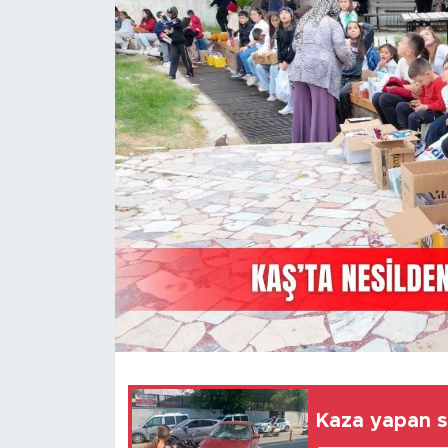
Magazin
Özel Haber
Politika
Resmi İlanlar
Sağlık
Spor
Turizm
Kaza yapan sü