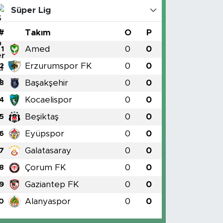
Süper Lig
#
Takım
O
P
Amed
0
0
1
Erzurumspor FK
0
0
2
Başakşehir
0
0
3
Kocaelispor
0
0
4
Beşiktaş
0
0
5
Eyüpspor
0
0
6
Galatasaray
0
0
7
Çorum FK
0
0
8
Gaziantep FK
0
0
9
Alanyaspor
0
0
0