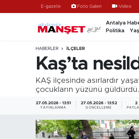
E-gazete
Foto Galeri
Video
Antalya Habe
Asayiş
Hava Durumu
Politika
Yaş
Bilim & Teknoloji
Trafik Durumu
HABERLER
İLÇELER
Eğitim
Süper Lig Puan Durumu ve Fikstür
Kaş’ta nesil
Ekonomi
Tüm Manşetler
KAŞ ilçesinde asırlardır yaşa
Güncel
Son Dakika Haberleri
çocukların yüzünü güldürdü
Gündem
Haber Arşivi
27.05.2026 - 13:51
27.05.2026 - 13:52
2
YAYINLANMA
GÜNCELLEME
PAYLA
İlçeler
Kültür- Sanat