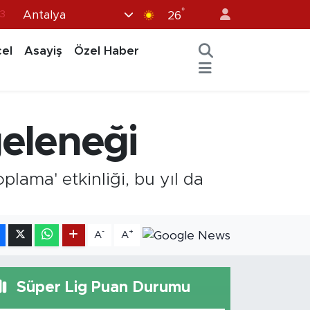
°
Antalya
6
26
2
el
Asayiş
Özel Haber
7
5
0
geleneği
3
plama' etkinliği, bu yıl da
-
+
A
A
Süper Lig Puan Durumu