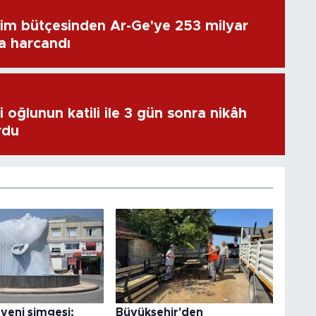
im bütçesinden Ar-Ge'ye 253 milyar
ra harcandı
 oğlunun katili ile 3 gün sonra nikâh
rdu
yeni simgesi:
Büyükşehir'den