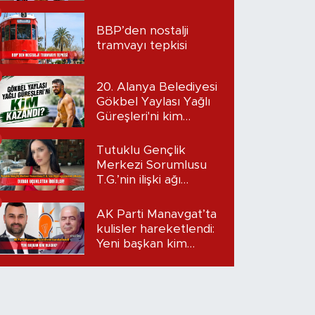
BBP’den nostalji
tramvayı tepkisi
20. Alanya Belediyesi
Gökbel Yaylası Yağlı
Güreşleri'ni kim
kazandı?
Tutuklu Gençlik
Merkezi Sorumlusu
T.G.’nin ilişki ağı
mercek altında:
Dudak uçuklatan
AK Parti Manavgat’ta
iddialar!
kulisler hareketlendi:
Yeni başkan kim
olacak?