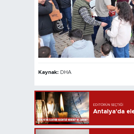
Kaynak:
DHA
EDITÖRÜN SEÇTIĞI
Antalya'da ele