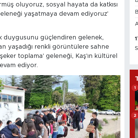
B
örmüş oluyoruz, sosyal hayata da katkısı
B
 geleneği yaşatmaya devam ediyoruz'
A
lik duygusunu güçlendiren gelenek,
1
an yaşadığı renkli görüntülere sahne
S
'şeker toplama' geleneği, Kaş'ın kültürel
devam ediyor.
1
2