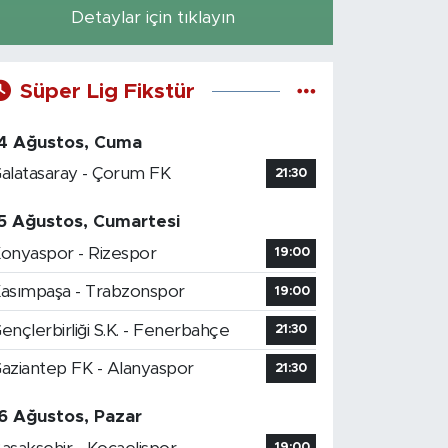
Detaylar için tıklayın
Süper Lig Fikstür
4 Ağustos, Cuma
alatasaray - Çorum FK
21:30
5 Ağustos, Cumartesi
onyaspor - Rizespor
19:00
asımpaşa - Trabzonspor
19:00
ençlerbirliği S.K. - Fenerbahçe
21:30
aziantep FK - Alanyaspor
21:30
6 Ağustos, Pazar
19:00