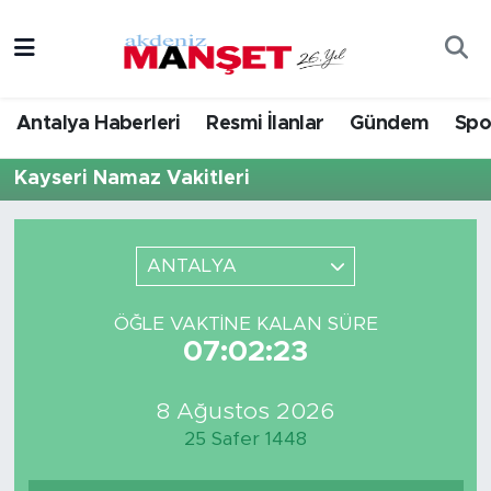
Asayiş
Antalya Nöbetçi Eczaneler
Antalya Haberleri
Resmi İlanlar
Gündem
Spo
Bilim & Teknoloji
Antalya Hava Durumu
Kayseri Namaz Vakitleri
Eğitim
Antalya Namaz Vakitleri
Ekonomi
Antalya Trafik Yoğunluk Haritası
ANTALYA
Güncel
Süper Lig Puan Durumu ve Fikstür
ÖĞLE VAKTINE KALAN SÜRE
07:02:23
Gündem
Tüm Manşetler
8 Ağustos 2026
İlçeler
Son Dakika Haberleri
25 Safer 1448
Kültür- Sanat
Haber Arşivi