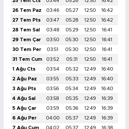
25 Tem Cts
03:44
05:26
12:50
16:42
20:
26 Tem Paz
03:46
05:27
12:50
16:42
20:
27 Tem Pts
03:47
05:28
12:50
16:42
20:
28 Tem Sal
03:48
05:29
12:50
16:41
20:
29 Tem Çar
03:50
05:30
12:50
16:41
20:
30 Tem Per
03:51
05:30
12:50
16:41
19:
31 Tem Cum
03:52
05:31
12:50
16:41
19:
1 Ağu Cts
03:54
05:32
12:49
16:40
19:
2 Ağu Paz
03:55
05:33
12:49
16:40
19:
3 Ağu Pts
03:56
05:34
12:49
16:40
19:
4 Ağu Sal
03:58
05:35
12:49
16:39
19:
5 Ağu Çar
03:59
05:36
12:49
16:39
19:
6 Ağu Per
04:00
05:37
12:49
16:39
19:
7 Ağu Cum
04:02
05:37
12:49
16:38
19: