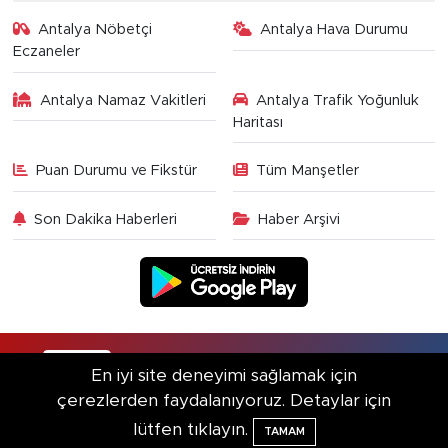
Antalya Nöbetçi
Antalya Hava Durumu
Eczaneler
Antalya Namaz Vakitleri
Antalya Trafik Yoğunluk
Haritası
Puan Durumu ve Fikstür
Tüm Manşetler
Son Dakika Haberleri
Haber Arşivi
RSS
Copyright © 2025. Her hakkı saklıdır.
En iyi site deneyimi sağlamak için
çerezlerden faydalanıyoruz. Detaylar için
Haber Yazılımı:
TE Bilişim
lütfen tıklayın.
TAMAM