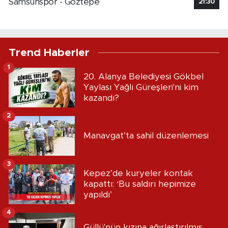
Samsunspor - Göztepe
21:30
Trend Haberler
1
20. Alanya Belediyesi Gökbel
Yaylası Yağlı Güreşleri'ni kim
kazandı?
2
Manavgat’ta sahil düzenlemesi
3
Kepez’de kuryeler kontak
kapattı: ‘Bu saldırı hepimize
yapıldı’
4
Güllü'nün kızına ağırlaştırılmış