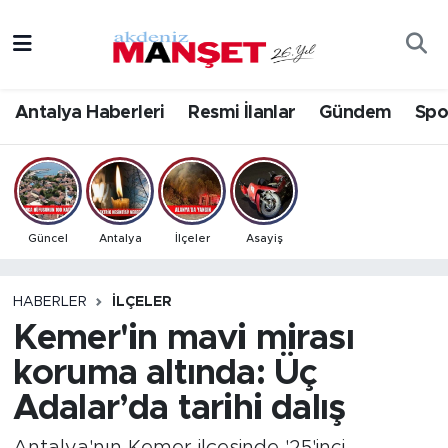
Asayiş
Antalya Nöbetçi Eczaneler
Antalya Haberleri
Resmi İlanlar
Gündem
Spo
Bilim & Teknoloji
Antalya Hava Durumu
Eğitim
Antalya Namaz Vakitleri
Ekonomi
Antalya Trafik Yoğunluk Haritası
Güncel
Antalya
İlçeler
Asayiş
Güncel
Süper Lig Puan Durumu ve Fikstür
HABERLER
İLÇELER
Kemer'in mavi mirası
Gündem
Tüm Manşetler
koruma altında: Üç
İlçeler
Son Dakika Haberleri
Adalar’da tarihi dalış
Kültür- Sanat
Haber Arşivi
Antalya'nın Kemer ilçesinde '25'inci