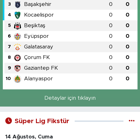
Başakşehir
0
0
3
Kocaelispor
0
0
4
Beşiktaş
0
0
5
Eyüpspor
0
0
6
Galatasaray
0
0
7
Çorum FK
0
0
8
Gaziantep FK
0
0
9
Alanyaspor
0
0
10
Detaylar için tıklayın
Süper Lig Fikstür
14 Ağustos, Cuma