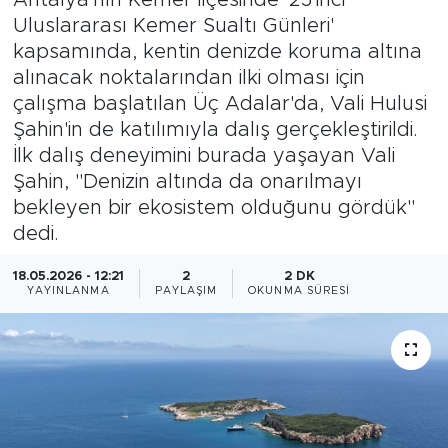
Uluslararası Kemer Sualtı Günleri'
Magazin
kapsamında, kentin denizde koruma altına
alınacak noktalarından ilki olması için
Özel Haber
çalışma başlatılan Üç Adalar'da, Vali Hulusi
Şahin'in de katılımıyla dalış gerçekleştirildi.
Politika
İlk dalış deneyimini burada yaşayan Vali
Şahin, "Denizin altında da onarılmayı
Resmi İlanlar
bekleyen bir ekosistem olduğunu gördük"
dedi.
Sağlık
18.05.2026 - 12:21
2
2 DK
Spor
YAYINLANMA
PAYLAŞIM
OKUNMA SÜRESI
Turizm