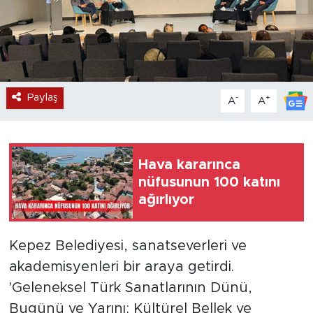
Paylaş
-
+
A
A
Hava kararınca
nüfusunun 100 katını
ağırlıyor
Kepez Belediyesi, sanatseverleri ve
akademisyenleri bir araya getirdi.
'Geleneksel Türk Sanatlarının Dünü,
Bugünü ve Yarını; Kültürel Bellek ve