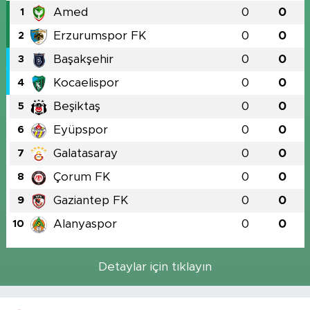
Amed
0
0
1
Erzurumspor FK
0
0
2
Başakşehir
0
0
3
Kocaelispor
0
0
4
Beşiktaş
0
0
5
Eyüpspor
0
0
6
Galatasaray
0
0
7
Çorum FK
0
0
8
Gaziantep FK
0
0
9
Alanyaspor
0
0
10
Detaylar için tıklayın