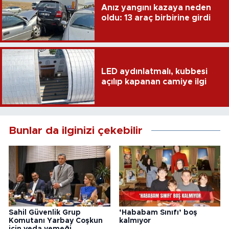
Anız yangını kazaya neden
oldu: 13 araç birbirine girdi
LED aydınlatmalı, kubbesi
açılıp kapanan camiye ilgi
Bunlar da ilginizi çekebilir
Sahil Güvenlik Grup
‘Hababam Sınıfı’ boş
Komutanı Yarbay Coşkun
kalmıyor
için veda yemeği