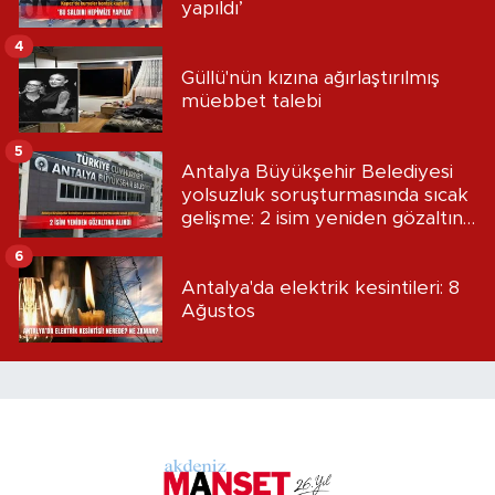
yapıldı’
4
Güllü'nün kızına ağırlaştırılmış
müebbet talebi
5
Antalya Büyükşehir Belediyesi
yolsuzluk soruşturmasında sıcak
gelişme: 2 isim yeniden gözaltına
alındı
6
Antalya'da elektrik kesintileri: 8
Ağustos