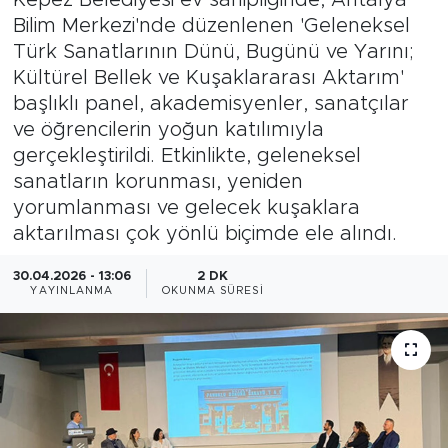
Bilim Merkezi'nde düzenlenen 'Geleneksel
Magazin
Türk Sanatlarının Dünü, Bugünü ve Yarını;
Kültürel Bellek ve Kuşaklararası Aktarım'
Özel Haber
başlıklı panel, akademisyenler, sanatçılar
ve öğrencilerin yoğun katılımıyla
Politika
gerçekleştirildi. Etkinlikte, geleneksel
sanatların korunması, yeniden
Resmi İlanlar
yorumlanması ve gelecek kuşaklara
aktarılması çok yönlü biçimde ele alındı.
Sağlık
30.04.2026 - 13:06
2 DK
Spor
YAYINLANMA
OKUNMA SÜRESI
Turizm