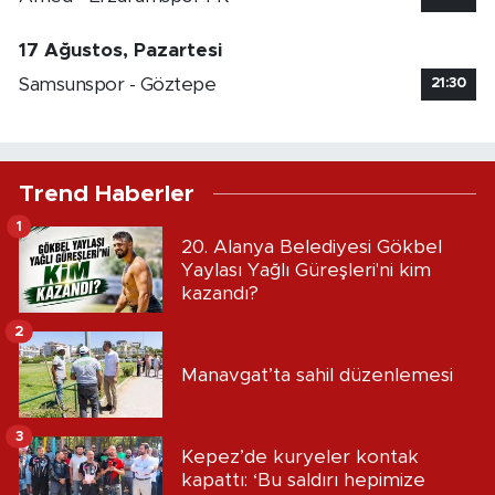
17 Ağustos, Pazartesi
Samsunspor - Göztepe
21:30
Trend Haberler
1
20. Alanya Belediyesi Gökbel
Yaylası Yağlı Güreşleri'ni kim
kazandı?
2
Manavgat’ta sahil düzenlemesi
3
Kepez’de kuryeler kontak
kapattı: ‘Bu saldırı hepimize