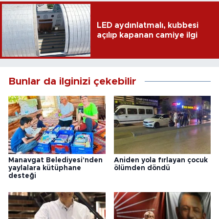
LED aydınlatmalı, kubbesi
açılıp kapanan camiye ilgi
Bunlar da ilginizi çekebilir
Manavgat Belediyesi'nden
Aniden yola fırlayan çocuk
yaylalara kütüphane
ölümden döndü
desteği