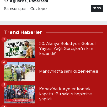
17 Ağustos, Pazartesi
Samsunspor - Göztepe
21:30
Trend Haberler
1
20. Alanya Belediyesi Gökbel
Yaylası Yağlı Güreşleri'ni kim
kazandı?
2
Manavgat’ta sahil düzenlemesi
3
Kepez’de kuryeler kontak
kapattı: ‘Bu saldırı hepimize
yapıldı’