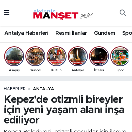
Asayiş
Antalya Nöbetçi Eczaneler
Antalya Haberleri
Resmi İlanlar
Gündem
Spo
Bilim & Teknoloji
Antalya Hava Durumu
Eğitim
Antalya Namaz Vakitleri
Ekonomi
Antalya Trafik Yoğunluk Haritası
Asayiş
Güncel
Kültür-
Antalya
İlçeler
Spor
Güncel
Süper Lig Puan Durumu ve Fikstür
HABERLER
ANTALYA
Kepez'de otizmli bireyler
Gündem
Tüm Manşetler
için yeni yaşam alanı inşa
İlçeler
Son Dakika Haberleri
ediliyor
Kültür- Sanat
Haber Arşivi
Kepez Belediyesi, otizmli çocuklar için ilçeye