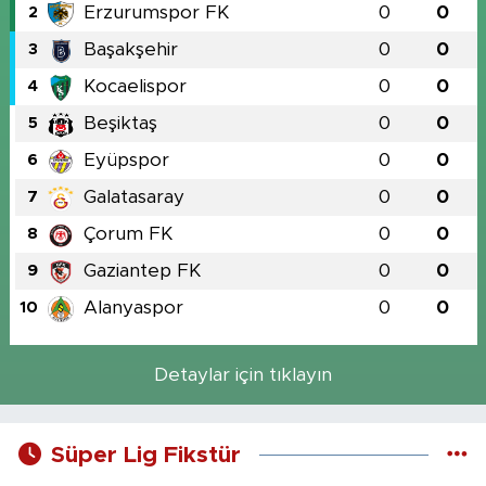
Erzurumspor FK
0
0
2
Başakşehir
0
0
3
Kocaelispor
0
0
4
Beşiktaş
0
0
5
Eyüpspor
0
0
6
Galatasaray
0
0
7
Çorum FK
0
0
8
Gaziantep FK
0
0
9
Alanyaspor
0
0
10
Detaylar için tıklayın
Süper Lig Fikstür