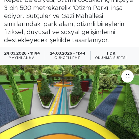
3 bin 500 metrekarelik 'Otizm Parkı' inşa
Magazin
ediyor. Sütçüler ve Gazi Mahallesi
sınırlarındaki park alanı, otizmli bireylerin
Özel Haber
fiziksel, duyusal ve sosyal gelişimlerini
destekleyecek şekilde tasarlanıyor.
Politika
24.03.2026 - 11:44
24.03.2026 - 11:44
1 DK
Resmi İlanlar
YAYINLANMA
GÜNCELLEME
OKUNMA SÜRESI
Sağlık
Spor
Turizm