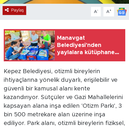
Paylaş
-
+
A
A
Manavgat
Belediyesi'nden
yaylalara kütüphane
desteği
Kepez Belediyesi, otizmli bireylerin
ihtiyaçlarına yönelik duyarlı, erişilebilir ve
güvenli bir kamusal alanı kente
kazandırıyor. Sütçüler ve Gazi Mahallelerini
kapsayan alana inşa edilen 'Otizm Parkı', 3
bin 500 metrekare alan üzerine inşa
ediliyor. Park alanı, otizmli bireylerin fiziksel,