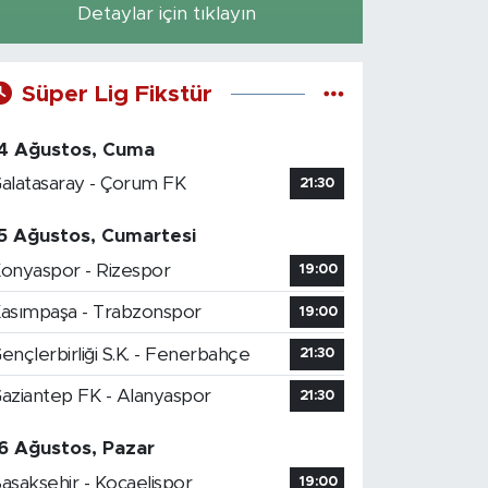
Detaylar için tıklayın
Süper Lig Fikstür
4 Ağustos, Cuma
alatasaray - Çorum FK
21:30
5 Ağustos, Cumartesi
onyaspor - Rizespor
19:00
asımpaşa - Trabzonspor
19:00
ençlerbirliği S.K. - Fenerbahçe
21:30
aziantep FK - Alanyaspor
21:30
6 Ağustos, Pazar
aşakşehir - Kocaelispor
19:00