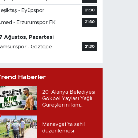
eşiktaş - Eyüpspor
21:30
med - Erzurumspor FK
21:30
7 Ağustos, Pazartesi
amsunspor - Göztepe
21:30
Trend Haberler
20. Alanya Belediyesi
Gökbel Yaylası Yağlı
Güreşleri'ni kim
kazandı?
Manavgat’ta sahil
düzenlemesi