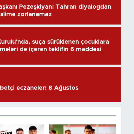
aşkanı Pezeşkiyan: Tahran diyalogdan
eslime zorlanamaz
rulu'nda, suça sürüklenen çocuklara
emeleri de içeren teklifin 6 maddesi
Antalya'da nöbetçi eczaneler: 8 Ağustos