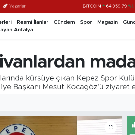
BITCOIN
64.959,79
%1.
Yazarlar
DOLAR
47,7436
%0.1
rleri
Resmi İlanlar
Gündem
Spor
Magazin
Günc
EURO
55,2510
%0.3
ayan Antalya
STERLİN
64,4811
%0.3
GRAM ALTIN
6660.55
%0.0
ivanlardan madal
BİST100
13.779
%-1
arında kürsüye çıkan Kepez Spor Kulü
diye Başkanı Mesut Kocagöz’ü ziyaret et