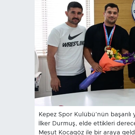
Magazin
Özel Haber
Politika
Resmi İlanlar
Sağlık
Spor
Turizm
Kepez Spor Kulübü’nün başarılı y
İlker Durmuş, elde ettikleri der
Mesut Kocagöz ile bir araya gel