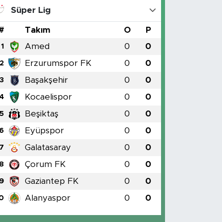
Süper Lig
#
Takım
O
P
Amed
0
0
1
Erzurumspor FK
0
0
2
Başakşehir
0
0
3
Kocaelispor
0
0
4
Beşiktaş
0
0
5
Eyüpspor
0
0
6
Galatasaray
0
0
7
Çorum FK
0
0
8
Gaziantep FK
0
0
9
Alanyaspor
0
0
0