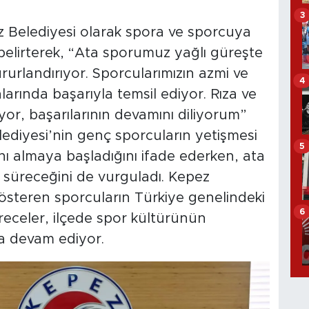
3
 Belediyesi olarak spora ve sporcuya
belirterek, “Ata sporumuz yağlı güreşte
ururlandırıyor. Sporcularımızın azmi ve
4
larında başarıyla temsil ediyor. Rıza ve
yor, başarılarının devamını diliyorum”
ediyesi’nin genç sporcuların yetişmesi
5
ğını almaya başladığını ifade ederken, ata
 süreceğini de vurguladı. Kepez
österen sporcuların Türkiye genelindeki
6
receler, ilçede spor kültürünün
ya devam ediyor.