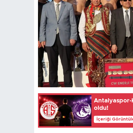
Antalyaspor-
oldu!
İçeriği Görüntü