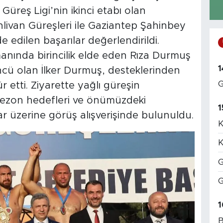
Güreş Ligi’nin ikinci etabı olan
hlivan Güreşleri ile Gaziantep Şahinbey
e edilen başarılar değerlendirildi.
anında birincilik elde eden Rıza Durmuş
1
ncü olan İlker Durmuş, desteklerinden
G
etti. Ziyarette yağlı güreşin
 sezon hedefleri ve önümüzdeki
1
r üzerine görüş alışverişinde bulunuldu.
K
K
G
G
1
B