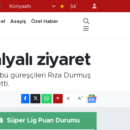
11
°
Konyaaltı
34
8
el
Asayiş
Özel Haber
2
8
3
yalı ziyaret
4
bü güreşçileri Rıza Durmuş
ti.
-
+
A
A
Süper Lig Puan Durumu