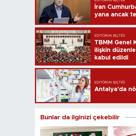
EDITÖRÜN SEÇTIĞI
İran Cumhurb
yana ancak t
EDITÖRÜN SEÇTIĞI
TBMM Genel Ku
ilişkin düzenl
kabul edildi
EDITÖRÜN SEÇTIĞI
Bunlar da ilginizi çekebilir