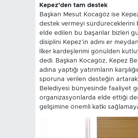
Kepez’den tam destek
Başkan Mesut Kocagöz ise Kepez
destek vermeyi sürdüreceklerini 
elde edilen bu başarılar bizleri g
disiplini Kepez’in adını er meydan
İlker kardeşlerimi gönülden kutlu
dedi. Başkan Kocagöz, Kepez Bel
adına yaptığı yatırımların karşılı
sporuna verilen desteğin artarak
Belediyesi bünyesinde faaliyet g
organizasyonlarda elde ettiği de
gelişimine önemli katkı sağlama