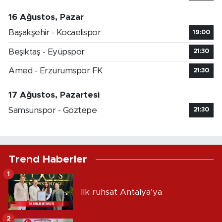
16 Ağustos, Pazar
Başakşehir - Kocaelispor
19:00
Beşiktaş - Eyüpspor
21:30
Amed - Erzurumspor FK
21:30
17 Ağustos, Pazartesi
Samsunspor - Göztepe
21:30
Trend Haberler
1
İlk ruhsat Antalya’ya
2