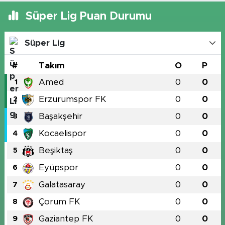
Süper Lig Puan Durumu
Süper Lig
#
Takım
O
P
Amed
0
0
1
Erzurumspor FK
0
0
2
Başakşehir
0
0
3
Kocaelispor
0
0
4
Beşiktaş
0
0
5
Eyüpspor
0
0
6
Galatasaray
0
0
7
Çorum FK
0
0
8
Gaziantep FK
0
0
9