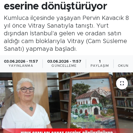
eserine dönüştürüyor
Kumluca ilçesinde yaşayan Pervin Kavacık 8
yıl önce Vitray Sanatıyla tanıştı. Yurt
dışından İstanbul'a gelen ve oradan satın
aldığı cam bloklarıyla Vitray (Cam Süsleme
Sanatı) yapmaya başladı.
03.06.2026 - 11:57
03.06.2026 - 11:57
1
1
YAYINLANMA
GÜNCELLEME
PAYLAŞIM
OKUNMA