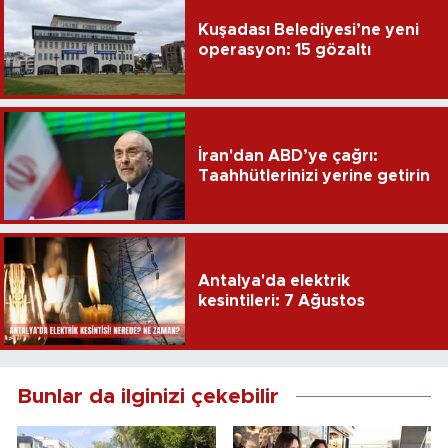
Kuşadası Belediyesi’ne yeni
operasyon: 15 gözaltı
İran'dan ABD’ye çağrı:
Taahhütlerinizi yerine getirin
Antalya'da elektrik
kesintileri: 7 Ağustos
Bunlar da ilginizi çekebilir