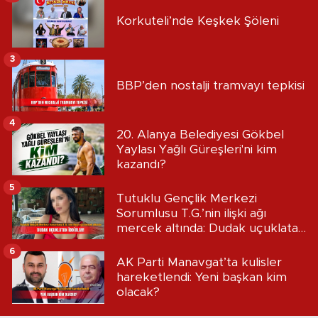
Korkuteli’nde Keşkek Şöleni
3
BBP’den nostalji tramvayı tepkisi
4
20. Alanya Belediyesi Gökbel
Yaylası Yağlı Güreşleri'ni kim
kazandı?
5
Tutuklu Gençlik Merkezi
Sorumlusu T.G.’nin ilişki ağı
mercek altında: Dudak uçuklatan
iddialar!
6
AK Parti Manavgat’ta kulisler
hareketlendi: Yeni başkan kim
olacak?