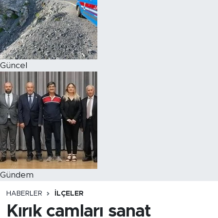
Magazin
Özel Haber
Güncel
Politika
Resmi İlanlar
Sağlık
Spor
Turizm
Gündem
HABERLER
İLÇELER
Kırık camları sanat