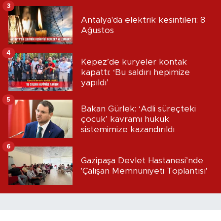
3
Antalya'da elektrik kesintileri: 8
Ağustos
4
Kepez’de kuryeler kontak
kapattı: ‘Bu saldırı hepimize
yapıldı’
5
Bakan Gürlek: ‘Adli süreçteki
çocuk’ kavramı hukuk
sistemimize kazandırıldı
6
Gazipaşa Devlet Hastanesi’nde
'Çalışan Memnuniyeti Toplantısı'