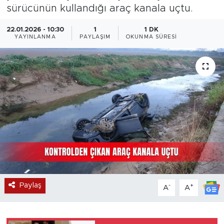
sürücünün kullandığı araç kanala uçtu.
Magazin
22.01.2026 - 10:30
1
1 DK
YAYINLANMA
PAYLAŞIM
OKUNMA SÜRESI
Özel Haber
Politika
Resmi İlanlar
Sağlık
Spor
Turizm
Paylaş
-
+
A
A