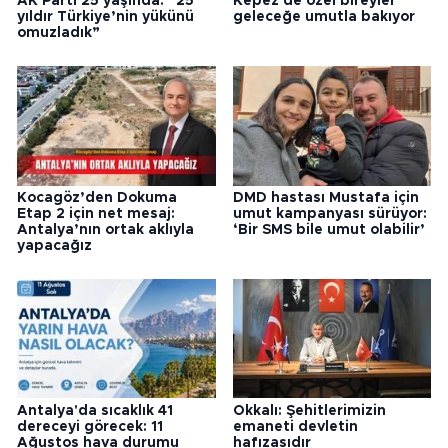
AK Parti 25 yaşında: “25
Kepez'de özel bireyler
yıldır Türkiye’nin yükünü
geleceğe umutla bakıyor
omuzladık”
Kocagöz’den Dokuma
DMD hastası Mustafa için
Etap 2 için net mesaj:
umut kampanyası sürüyor:
Antalya’nın ortak aklıyla
‘Bir SMS bile umut olabilir’
yapacağız
Antalya'da sıcaklık 41
Okkalı: Şehitlerimizin
dereceyi görecek: 11
emaneti devletin
Ağustos hava durumu
hafızasıdır