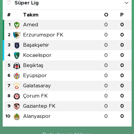
Süper Lig
#
Takım
O
P
Amed
0
0
1
Erzurumspor FK
0
0
2
Başakşehir
0
0
3
Kocaelispor
0
0
4
Beşiktaş
0
0
5
Eyüpspor
0
0
6
Galatasaray
0
0
7
Çorum FK
0
0
8
Gaziantep FK
0
0
9
Alanyaspor
0
0
10