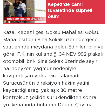
Kepez’de cami
tuvaletinde şüpheli
ölüm
Kaza, Kepez ilçesi Göksu Mahallesi Göksu
Mahallesi İbn-i Sina Sokak üzerinde gece
saatlerinde meydana geldi. Edinilen bilgiye
göre, F.K.’nın kullandığı 34 NEV 992 plakalı
otomobil İbni-i Sina Sokak üzerinde seyir
halindeyken yağmur nedeniyle
kayganlaşan yolda virajı alamadı.
Sürücüsünün direksiyon hakimiyetini
kaybettiği araç, yaklaşık 30 metre
kontrolsüz şekilde sürüklendikten sonra
yol kenarında bulunan Düden Çayı’na