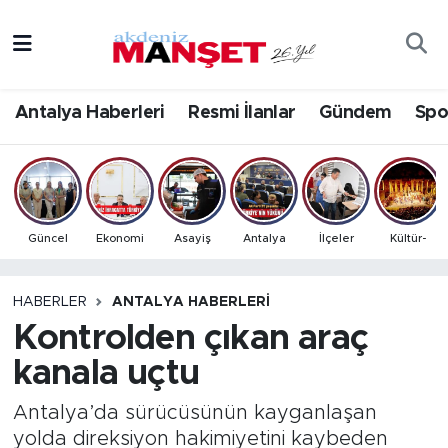
Asayiş
Antalya Nöbetçi Eczaneler
Antalya Haberleri
Resmi İlanlar
Gündem
Spo
Bilim & Teknoloji
Antalya Hava Durumu
Eğitim
Antalya Namaz Vakitleri
Ekonomi
Antalya Trafik Yoğunluk Haritası
Güncel
Ekonomi
Asayiş
Antalya
İlçeler
Kültür-
Güncel
Süper Lig Puan Durumu ve Fikstür
HABERLER
ANTALYA HABERLERI
Kontrolden çıkan araç
Gündem
Tüm Manşetler
kanala uçtu
İlçeler
Son Dakika Haberleri
Antalya’da sürücüsünün kayganlaşan
Kültür- Sanat
Haber Arşivi
yolda direksiyon hakimiyetini kaybeden