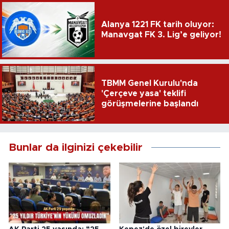
Alanya 1221 FK tarih oluyor:
Manavgat FK 3. Lig’e geliyor!
TBMM Genel Kurulu'nda
'Çerçeve yasa' teklifi
görüşmelerine başlandı
Bunlar da ilginizi çekebilir