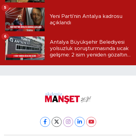
5
Yeni Parti'nin Antalya kadrosu
açıklandı
6
Antalya Büyükşehir Belediyesi
yolsuzluk soruşturmasında sıcak
gelişme: 2 isim yeniden gözaltına
alındı