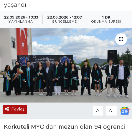
yaşandı.
Magazin
22.05.2026 - 10:33
22.05.2026 - 12:07
1 DK
YAYINLANMA
GÜNCELLEME
OKUNMA SÜRESI
Özel Haber
Politika
Resmi İlanlar
Sağlık
Spor
Turizm
Paylaş
-
+
A
A
Korkuteli MYO'dan mezun olan 94 öğrenci