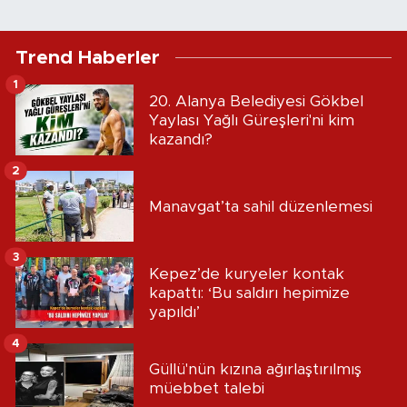
Trend Haberler
1
20. Alanya Belediyesi Gökbel
Yaylası Yağlı Güreşleri'ni kim
kazandı?
2
Manavgat’ta sahil düzenlemesi
3
Kepez’de kuryeler kontak
kapattı: ‘Bu saldırı hepimize
yapıldı’
4
Güllü'nün kızına ağırlaştırılmış
müebbet talebi