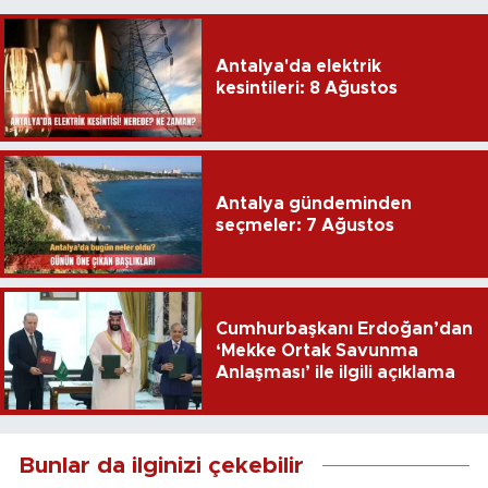
Antalya'da elektrik
kesintileri: 8 Ağustos
Antalya gündeminden
seçmeler: 7 Ağustos
Cumhurbaşkanı Erdoğan’dan
‘Mekke Ortak Savunma
Anlaşması’ ile ilgili açıklama
Bunlar da ilginizi çekebilir