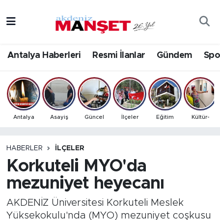
Asayiş
Antalya Nöbetçi Eczaneler
Antalya Haberleri
Resmi İlanlar
Gündem
Spo
Bilim & Teknoloji
Antalya Hava Durumu
Eğitim
Antalya Namaz Vakitleri
Ekonomi
Antalya Trafik Yoğunluk Haritası
Antalya
Asayiş
Güncel
İlçeler
Eğitim
Kültür-
Güncel
Süper Lig Puan Durumu ve Fikstür
HABERLER
İLÇELER
Korkuteli MYO'da
Gündem
Tüm Manşetler
mezuniyet heyecanı
İlçeler
Son Dakika Haberleri
AKDENİZ Üniversitesi Korkuteli Meslek
Kültür- Sanat
Haber Arşivi
Yüksekokulu'nda (MYO) mezuniyet coşkusu