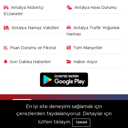
Antalya Nöbetçi
Antalya Hava Durumu
Eczaneler
Antalya Namaz Vakitleri
Antalya Trafik Yoğunluk
Haritası
Puan Durumu ve Fikstür
Tüm Manşetler
Son Dakika Haberleri
Haber Arşivi
RSS
Copyright © 2025. Her hakkı saklıdır.
En iyi site deneyimi sağlamak için
çerezlerden faydalanıyoruz. Detaylar için
Haber Yazılımı:
TE Bilişim
lütfen tıklayın.
TAMAM