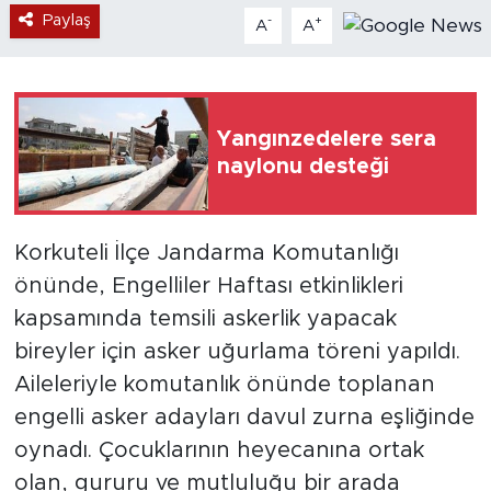
Paylaş
-
+
A
A
Yangınzedelere sera
naylonu desteği
Korkuteli İlçe Jandarma Komutanlığı
önünde, Engelliler Haftası etkinlikleri
kapsamında temsili askerlik yapacak
bireyler için asker uğurlama töreni yapıldı.
Aileleriyle komutanlık önünde toplanan
engelli asker adayları davul zurna eşliğinde
oynadı. Çocuklarının heyecanına ortak
olan, gururu ve mutluluğu bir arada