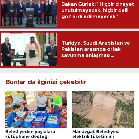
Bakan Gürlek: "Hiçbir cinayet
unutulmayacak, hiçbir delil
göz ardı edilmeyecek"
Türkiye, Suudi Arabistan ve
Pakistan arasında ortak
savunma anlaşması
imzalandı
Bunlar da ilginizi çekebilir
Belediyeden yaylalara
Manavgat Belediyesi
kütüphane desteği
elektrik tüketimini