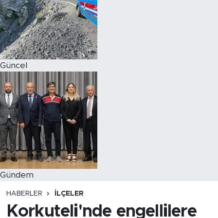
Magazin
Özel Haber
Güncel
Politika
Resmi İlanlar
Sağlık
Spor
Turizm
Gündem
HABERLER
İLÇELER
Korkuteli'nde engellilere