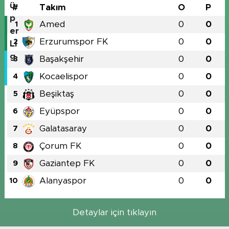
#
Takım
O
P
Amed
0
0
1
Erzurumspor FK
0
0
2
Başakşehir
0
0
3
Kocaelispor
0
0
4
Beşiktaş
0
0
5
Eyüpspor
0
0
6
Galatasaray
0
0
7
Çorum FK
0
0
8
Gaziantep FK
0
0
9
Alanyaspor
0
0
10
Detaylar için tıklayın