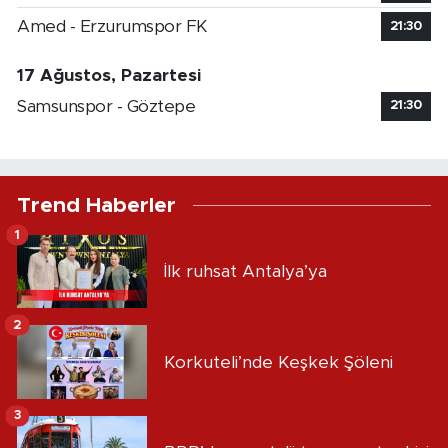
Amed - Erzurumspor FK
21:30
17 Ağustos, Pazartesi
Samsunspor - Göztepe
21:30
Trend Haberler
1
İlk ruhsat Antalya’ya
2
Korkuteli’nde Keşkek Şöleni
3