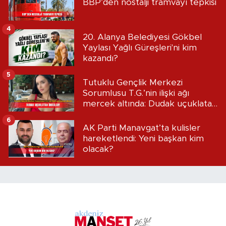
BBP’den nostalji tramvayı tepkisi
4
20. Alanya Belediyesi Gökbel
Yaylası Yağlı Güreşleri'ni kim
kazandı?
5
Tutuklu Gençlik Merkezi
Sorumlusu T.G.’nin ilişki ağı
mercek altında: Dudak uçuklatan
iddialar!
6
AK Parti Manavgat’ta kulisler
hareketlendi: Yeni başkan kim
olacak?