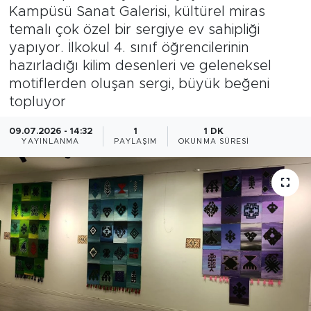
Kampüsü Sanat Galerisi, kültürel miras
Magazin
temalı çok özel bir sergiye ev sahipliği
yapıyor. İlkokul 4. sınıf öğrencilerinin
Özel Haber
hazırladığı kilim desenleri ve geleneksel
motiflerden oluşan sergi, büyük beğeni
Politika
topluyor
Resmi İlanlar
09.07.2026 - 14:32
1
1 DK
YAYINLANMA
PAYLAŞIM
OKUNMA SÜRESI
Sağlık
Spor
Turizm