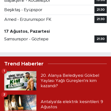
Başakşehir - Kocaelispor
19:00
Beşiktaş - Eyüpspor
21:30
Amed - Erzurumspor FK
21:30
17 Ağustos, Pazartesi
Samsunspor - Göztepe
21:30
Trend Haberler
1
20. Alanya Belediyesi Gökbel
Yaylası Yağlı Güreşleri'ni kim
kazandı?
2
Antalya'da elektrik kesintileri: 9
Ağustos