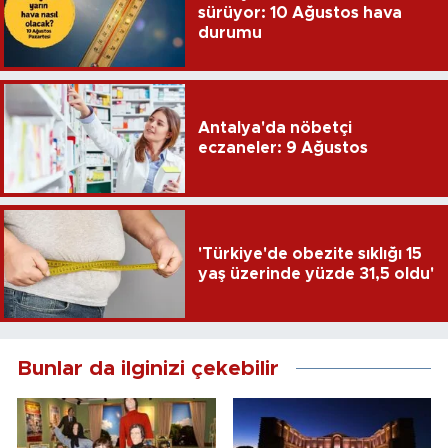
sürüyor: 10 Ağustos hava
durumu
Antalya'da nöbetçi
eczaneler: 9 Ağustos
'Türkiye'de obezite sıklığı 15
yaş üzerinde yüzde 31,5 oldu'
Bunlar da ilginizi çekebilir