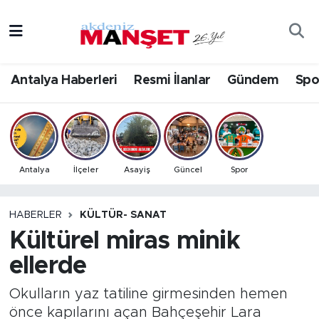
Asayiş
Antalya Nöbetçi Eczaneler
Antalya Haberleri
Resmi İlanlar
Gündem
Spo
Bilim & Teknoloji
Antalya Hava Durumu
Eğitim
Antalya Namaz Vakitleri
Ekonomi
Antalya Trafik Yoğunluk Haritası
Antalya
İlçeler
Asayiş
Güncel
Spor
Güncel
Süper Lig Puan Durumu ve Fikstür
HABERLER
KÜLTÜR- SANAT
Kültürel miras minik
Gündem
Tüm Manşetler
ellerde
İlçeler
Son Dakika Haberleri
Okulların yaz tatiline girmesinden hemen
Kültür- Sanat
Haber Arşivi
önce kapılarını açan Bahçeşehir Lara