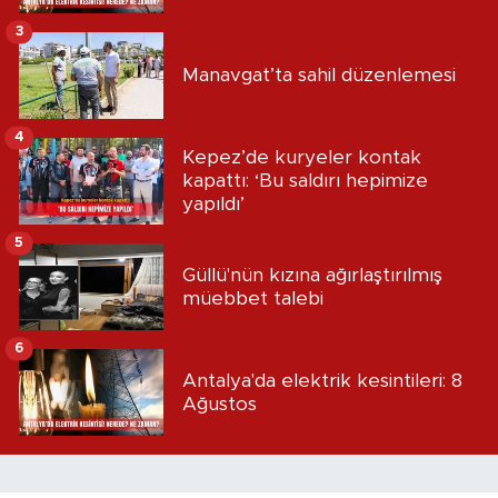
3
Manavgat’ta sahil düzenlemesi
4
Kepez’de kuryeler kontak
kapattı: ‘Bu saldırı hepimize
yapıldı’
5
Güllü'nün kızına ağırlaştırılmış
müebbet talebi
6
Antalya'da elektrik kesintileri: 8
Ağustos