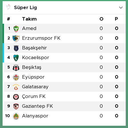
Süper Lig
#
Takım
O
P
Amed
0
0
1
Erzurumspor FK
0
0
2
Başakşehir
0
0
3
Kocaelispor
0
0
4
Beşiktaş
0
0
5
Eyüpspor
0
0
6
Galatasaray
0
0
7
Çorum FK
0
0
8
Gaziantep FK
0
0
9
Alanyaspor
0
0
10