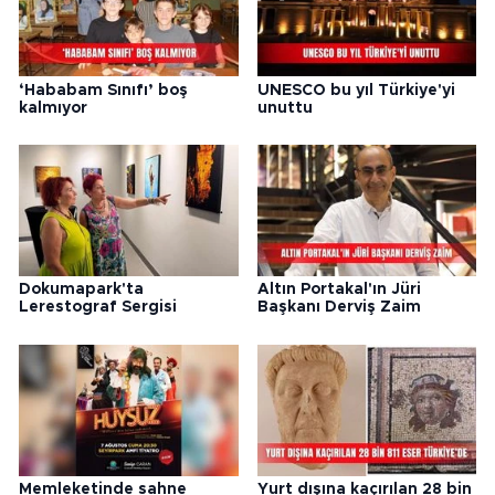
‘Hababam Sınıfı’ boş
UNESCO bu yıl Türkiye'yi
kalmıyor
unuttu
Dokumapark'ta
Altın Portakal'ın Jüri
Lerestograf Sergisi
Başkanı Derviş Zaim
Memleketinde sahne
Yurt dışına kaçırılan 28 bin