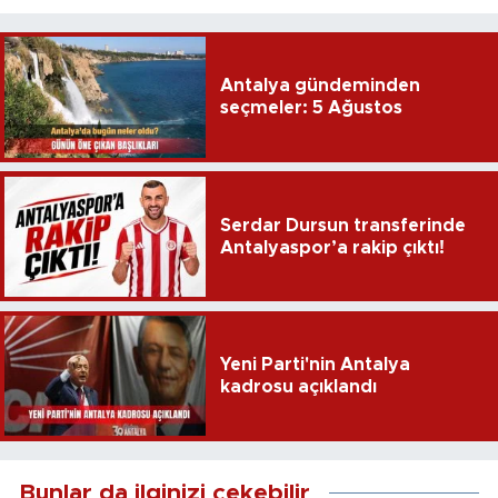
Antalya gündeminden
seçmeler: 5 Ağustos
Serdar Dursun transferinde
Antalyaspor’a rakip çıktı!
Yeni Parti'nin Antalya
kadrosu açıklandı
Bunlar da ilginizi çekebilir