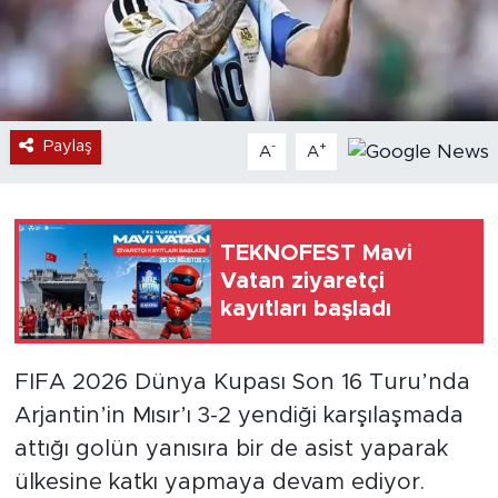
Paylaş
-
+
A
A
TEKNOFEST Mavi
Vatan ziyaretçi
kayıtları başladı
FIFA 2026 Dünya Kupası Son 16 Turu’nda
Arjantin’in Mısır’ı 3-2 yendiği karşılaşmada
attığı golün yanısıra bir de asist yaparak
ülkesine katkı yapmaya devam ediyor.