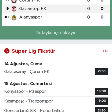
Çorum FK
0
0
8
Gaziantep FK
0
0
9
Alanyaspor
0
0
10
Detaylar için tıklayın
Süper Lig Fikstür
14 Ağustos, Cuma
Galatasaray - Çorum FK
21:30
15 Ağustos, Cumartesi
Konyaspor - Rizespor
19:00
Kasımpaşa - Trabzonspor
19:00
Gençlerbirliği S.K. - Fenerbahçe
21:30