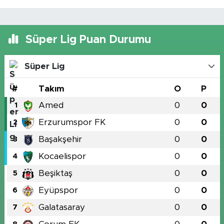
Süper Lig Puan Durumu
Süper Lig
#
Takım
O
P
Amed
0
0
1
Erzurumspor FK
0
0
2
Başakşehir
0
0
3
Kocaelispor
0
0
4
Beşiktaş
0
0
5
Eyüpspor
0
0
6
Galatasaray
0
0
7