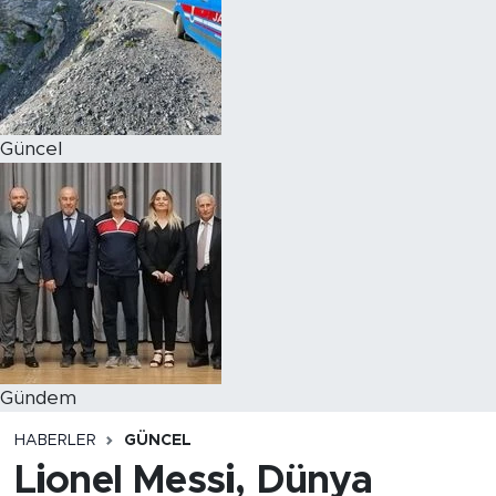
Magazin
Özel Haber
Güncel
Politika
Resmi İlanlar
Sağlık
Spor
Turizm
Gündem
HABERLER
GÜNCEL
Lionel Messi, Dünya