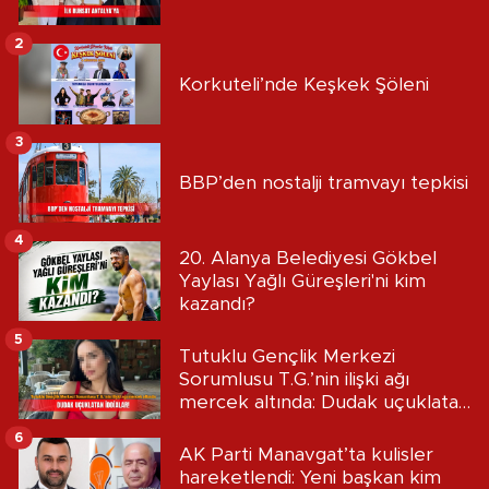
2
Korkuteli’nde Keşkek Şöleni
3
BBP’den nostalji tramvayı tepkisi
4
20. Alanya Belediyesi Gökbel
Yaylası Yağlı Güreşleri'ni kim
kazandı?
5
Tutuklu Gençlik Merkezi
Sorumlusu T.G.’nin ilişki ağı
mercek altında: Dudak uçuklatan
iddialar!
6
AK Parti Manavgat’ta kulisler
hareketlendi: Yeni başkan kim