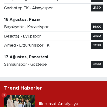
Gaziantep FK - Alanyaspor
21:30
16 Ağustos, Pazar
Başakşehir - Kocaelispor
19:00
Beşiktaş - Eyüpspor
21:30
Amed - Erzurumspor FK
21:30
17 Ağustos, Pazartesi
Samsunspor - Göztepe
21:30
Trend Haberler
1
İlk ruhsat Antalya’ya