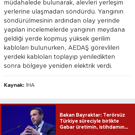
müdahalede bulunarak, alevleri yerleşim
yerlerine ulaşmadan söndürdü. Yangının
söndürülmesinin ardından olay yerinde
yapılan incelemelerde yangının meydana
geldiği yerde kopmuş yüksek gerilim
kabloları bulunurken, AEDAŞ görevlileri
yerdeki kabloları toplayıp yeniledikten
sonra bölgeye yeniden elektrik verdi.
Kaynak:
İHA
Bakan Bayraktar: Terörsüz
Türkiye süreciyle birlikte
Gabar üretimin, istihdamın
ve umudun adresi oldu