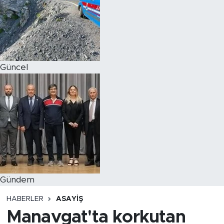
Magazin
Özel Haber
Güncel
Politika
Resmi İlanlar
Sağlık
Spor
Turizm
Gündem
HABERLER
ASAYIŞ
Manavgat'ta korkutan