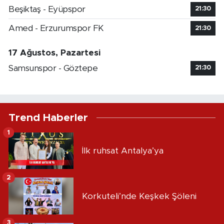
Beşiktaş - Eyüpspor
21:30
Amed - Erzurumspor FK
21:30
17 Ağustos, Pazartesi
Samsunspor - Göztepe
21:30
Trend Haberler
1
İlk ruhsat Antalya’ya
2
Korkuteli’nde Keşkek Şöleni
3