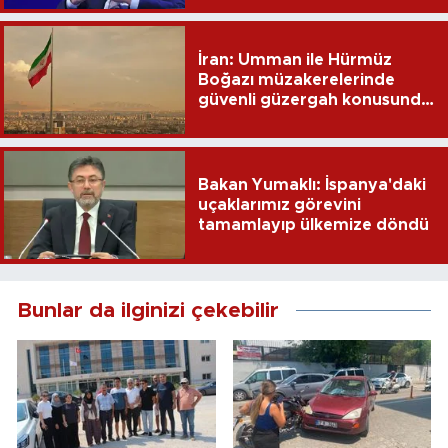
İran: Umman ile Hürmüz
Boğazı müzakerelerinde
güvenli güzergah konusunda
anlaşmaya vardık
Bakan Yumaklı: İspanya'daki
uçaklarımız görevini
tamamlayıp ülkemize döndü
Bunlar da ilginizi çekebilir