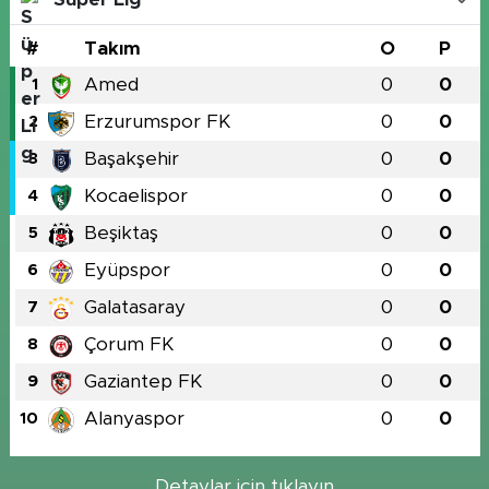
#
Takım
O
P
Amed
0
0
1
Erzurumspor FK
0
0
2
Başakşehir
0
0
3
Kocaelispor
0
0
4
Beşiktaş
0
0
5
Eyüpspor
0
0
6
Galatasaray
0
0
7
Çorum FK
0
0
8
Gaziantep FK
0
0
9
Alanyaspor
0
0
10
Detaylar için tıklayın