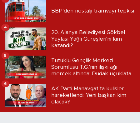
BBP’den nostalji tramvayı tepkisi
4
20. Alanya Belediyesi Gökbel
Yaylası Yağlı Güreşleri'ni kim
kazandı?
5
Tutuklu Gençlik Merkezi
Sorumlusu T.G.’nin ilişki ağı
mercek altında: Dudak uçuklatan
iddialar!
6
AK Parti Manavgat’ta kulisler
hareketlendi: Yeni başkan kim
olacak?