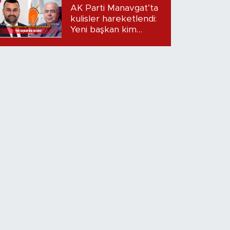
Dudak uçuklatan
AK Parti Manavgat’ta
iddialar!
kulisler hareketlendi:
Yeni başkan kim
olacak?