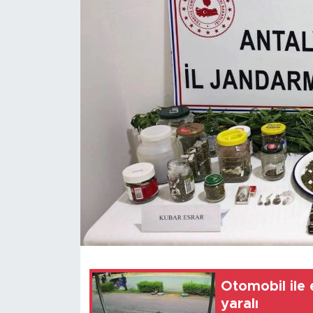
Magazin
Özel Haber
Politika
Resmi İlanlar
Sağlık
Spor
Turizm
Otomobil ile el
yaralı