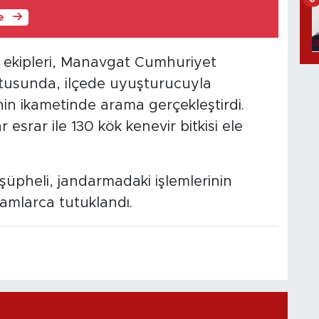
le
 ekipleri, Manavgat Cumhuriyet
ultusunda, ilçede uyuşturucuyla
n ikametinde arama gerçekleştirdi.
esrar ile 130 kök kenevir bitkisi ele
üpheli, jandarmadaki işlemlerinin
kamlarca tutuklandı.