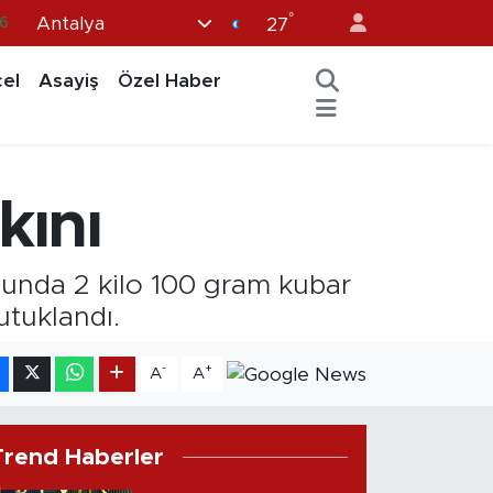
°
Antalya
6
27
0
el
Asayiş
Özel Haber
8
0
2
kını
0
unda 2 kilo 100 gram kubar
utuklandı.
-
+
A
A
Trend Haberler