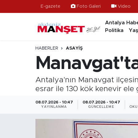
E-gazete
Foto Galeri
Video
Antalya Habe
Asayiş
Hava Durumu
Politika
Yaş
Bilim & Teknoloji
Trafik Durumu
HABERLER
ASAYIŞ
Eğitim
Süper Lig Puan Durumu ve Fikstür
Manavgat'ta
Ekonomi
Tüm Manşetler
Antalya'nın Manavgat ilçes
Güncel
Son Dakika Haberleri
esrar ile 130 kök kenevir ele 
Gündem
Haber Arşivi
08.07.2026 - 10:47
08.07.2026 - 10:47
YAYINLANMA
GÜNCELLEME
OKU
İlçeler
Kültür- Sanat