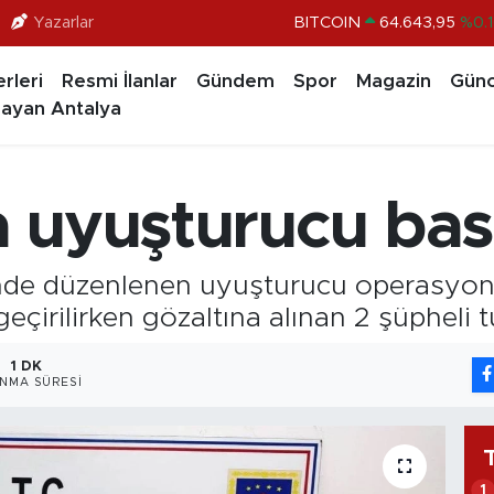
Yazarlar
BITCOIN
64.643,95
%0.1
DOLAR
47,6704
%
rleri
Resmi İlanlar
Gündem
Spor
Magazin
Günc
EURO
55,0406
%-0.0
ayan Antalya
STERLİN
64,2143
%
GRAM ALTIN
6500.87
%0.1
 uyuşturucu bas
BİST100
13.799
%7
inde düzenlenen uyuşturucu operasyon
geçirilirken gözaltına alınan 2 şüpheli t
1 DK
NMA SÜRESI
1