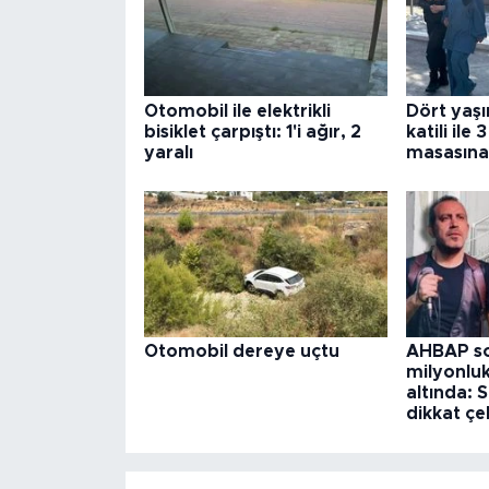
Otomobil ile elektrikli
Dört yaş
bisiklet çarpıştı: 1'i ağır, 2
katili ile
yaralı
masasına
Otomobil dereye uçtu
AHBAP so
milyonlu
altında:
dikkat çe