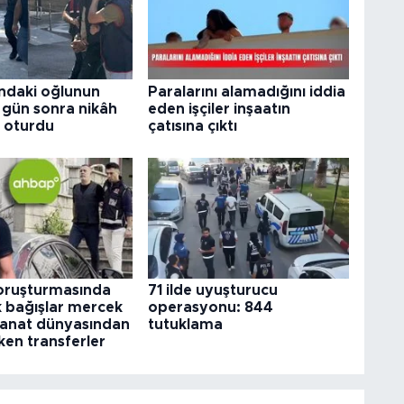
ındaki oğlunun
Paralarını alamadığını iddia
 3 gün sonra nikâh
eden işçiler inşaatın
 oturdu
çatısına çıktı
ruşturmasında
71 ilde uyuşturucu
k bağışlar mercek
operasyonu: 844
 Sanat dünyasından
tutuklama
ken transferler