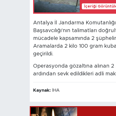
İçeriği Görüntü
Antalya İl Jandarma Komutanlığı
Başsavcılığı'nın talimatları doğr
mücadele kapsamında 2 şüphelini
Aramalarda 2 kilo 100 gram kubar 
geçirildi.
Operasyonda gözaltına alınan 2 ş
ardından sevk edildikleri adli ma
Kaynak:
İHA