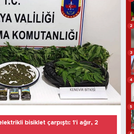
2
3
4
5
ektrikli bisiklet çarpıştı: 1'i ağır, 2
6