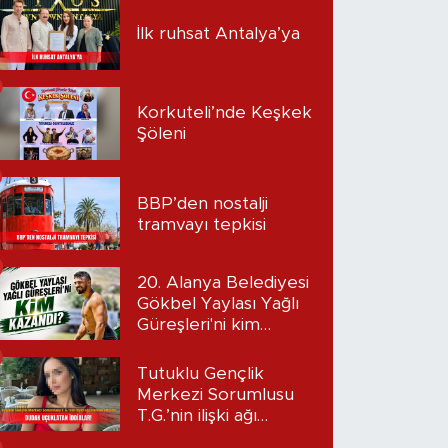
İlk ruhsat Antalya’ya
Korkuteli’nde Keşkek
Şöleni
BBP’den nostalji
tramvayı tepkisi
20. Alanya Belediyesi
Gökbel Yaylası Yağlı
Güreşleri'ni kim
kazandı?
Tutuklu Gençlik
Merkezi Sorumlusu
T.G.’nin ilişki ağı
mercek altında: