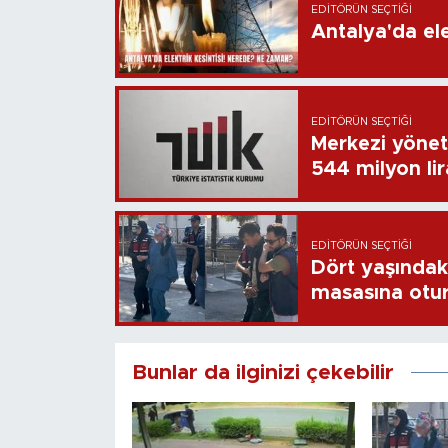
EDITÖRÜN SEÇTIĞI
Antalya'da ele
EDITÖRÜN SEÇTIĞI
Merkezi yönet
544 milyon li
EDITÖRÜN SEÇTIĞI
Dört yaşındaki
masasına otu
Bunlar da ilginizi çekebilir