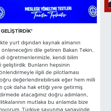
GELİŞTİRDİK’
likte yurt dışından kaynak almanın
 önleneceğini dile getiren Bakan Tekin,
di öğretmenlerimizle, kendi bilim
 geliştirdik. Bunların hepsinin
nlendirmeyle ilgili de pilotlaması
doğru değerlendirebilirsek eğer hem milli
zı çok daha hak ettiği yere getirmiş
dirmede atacağımız doğru adımların,
itikalarının mutlaka bu anlamda bize
nanıyorum. Türkiye savunma sanayinde