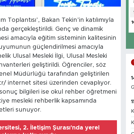
m Toplantısı’, Bakan Tekin’in katılımıyla
1
da gerçekleştirildi. Genç ve dinamik
mesi amacıyla eğitim sisteminin kalitesinin
la uyumunun güçlendirilmesi amacıyla
elik Ulusal Mesleki İlgi, Ulusal Mesleki
anterleri geliştirildi. Öğrenciler, söz
enel Müdürlüğü tarafından geliştirilen
1
r/ internet sitesi üzerinden cevaplıyor.
G
sonuç bilgileri ise okul rehber öğretmeni
ciye mesleki rehberlik kapsamında
1
tleri sunuyor.
K
K
sitesi, 2. İletişim Şurası'nda yerel