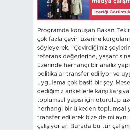
medya çalışm
İçeriği Görüntü
Programda konuşan Bakan Tekin, s
çok fazla çeviri üzerine kurgulan
söyleyerek, “Çevirdiğimiz şeyleri
referans değerlerine, yaşantısın
üzerinde herhangi bir analiz yapı
politikalar transfer ediliyor ve 
uygulama çok basit bir şey. Mese
dediğimiz anketlerle karşı karşıy
toplumsal yapısı için oturulup üz
herhangi bir ülkeden toplumsal ya
transfer edilerek bize de mi aynı 
çalışıyorlar. Burada bu tür çalış