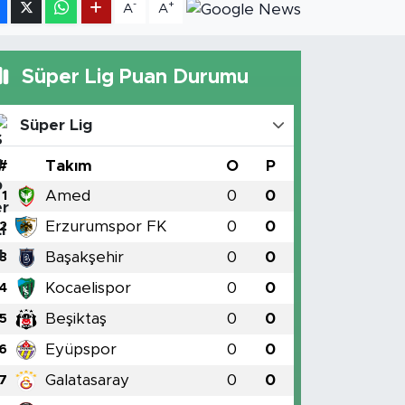
-
+
A
A
Süper Lig Puan Durumu
Süper Lig
#
Takım
O
P
Amed
0
0
1
Erzurumspor FK
0
0
2
Başakşehir
0
0
3
Kocaelispor
0
0
4
Beşiktaş
0
0
5
Eyüpspor
0
0
6
Galatasaray
0
0
7