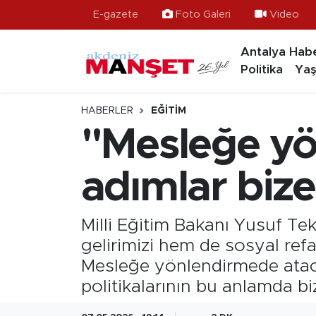
E-gazete
Foto Galeri
Video
Antalya Habe
Asayiş
Hava Durumu
Politika
Yaş
Bilim & Teknoloji
Trafik Durumu
HABERLER
EĞITIM
Eğitim
Süper Lig Puan Durumu ve Fikstür
"Mesleğe yö
Ekonomi
Tüm Manşetler
adımlar bize
Güncel
Son Dakika Haberleri
Milli Eğitim Bakanı Yusuf Tek
Gündem
Haber Arşivi
gelirimizi hem de sosyal ref
Mesleğe yönlendirmede atac
İlçeler
politikalarının bu anlamda b
Kültür- Sanat