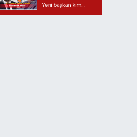
Yeni başkan kim
olacak?