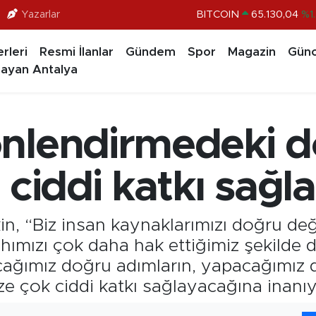
Yazarlar
BITCOIN
65.130,04
%1
DOLAR
47,7106
%0.1
rleri
Resmi İlanlar
Gündem
Spor
Magazin
Günc
EURO
55,1652
%0.2
ayan Antalya
STERLİN
64,4046
%0.3
GRAM ALTIN
6618.49
%2.
nlendirmedeki 
BİST100
13.773
%-1
 ciddi katkı sağ
in, “Biz insan kaynaklarımızı doğru değ
ahımızı çok daha hak ettiğimiz şekilde 
ağımız doğru adımların, yapacağımız d
ize çok ciddi katkı sağlayacağına inan