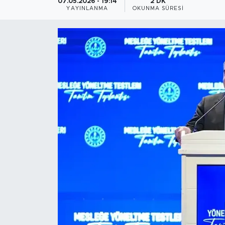
07.05.2026 - 19:14
2 DK
YAYINLANMA
OKUNMA SÜRESI
Magazin
Özel Haber
Politika
Resmi İlanlar
Sağlık
Spor
Turizm