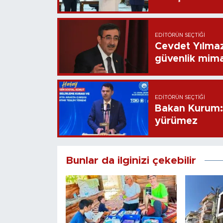
EDITÖRÜN SEÇTIĞI
Cevdet Yılmaz
güvenlik mima
EDITÖRÜN SEÇTIĞI
Bakan Kurum: B
yürümez
Bunlar da ilginizi çekebilir