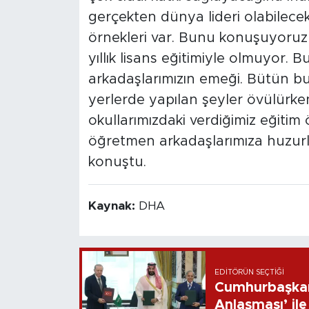
gerçekten dünya lideri olabilecek 
örnekleri var. Bunu konuşuyoruz
yıllık lisans eğitimiyle olmuyor.
arkadaşlarımızın emeği. Bütün 
yerlerde yapılan şeyler övülürke
okullarımızdaki verdiğimiz eğiti
öğretmen arkadaşlarımıza huzurl
konuştu.
Kaynak:
DHA
EDITÖRÜN SEÇTIĞI
Cumhurbaşkan
Anlaşması’ ile 