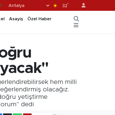
°
Antalya
.2
32
7
el
Asayiş
Özel Haber
7
5
12
doğru
9
layacak"
erlendirebilirsek hem milli
değerlendirmiş olacağız.
oğru yetiştirme
ıyorum” dedi