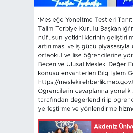
‘Mesleğe Yöneltme Testleri Tanıtı
Talim Terbiye Kurulu Başkanlığı’n
nüfusun yetkinliklerinin geliştiril
artırılması ve iş gücü piyasasıy
ortaokul ve lise öğrencilerine yön
Beceri ve Ulusal Mesleki Değer Env
konusu envanterleri Bilgi İşlem G
https://meslekirehberlik.meb.gov.t
Öğrencilerin cevaplarına yönelik 
tarafından değerlendirilip öğren
yerleştirme ve yönlendirme hizme
Akdeniz Üniver