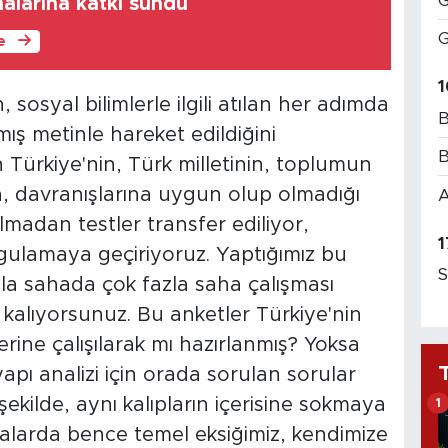
G
alarına katkı sundu
G
le
1
osyal bilimlerle ilgili atılan her adımda
B
mış metinle hareket edildiğini
B
n Türkiye'nin, Türk milletinin, toplumun
a, davranışlarına uygun olup olmadığı
A
lmadan testler transfer ediliyor,
1
uygulamaya geçiriyoruz. Yaptığımız bu
S
la sahada çok fazla saha çalışması
a kalıyorsunuz. Bu anketler Türkiye'nin
erine çalışılarak mı hazırlanmış? Yoksa
pı analizi için orada sorulan sorular
şekilde, aynı kalıpların içerisine sokmaya
1
malarda bence temel eksiğimiz, kendimize