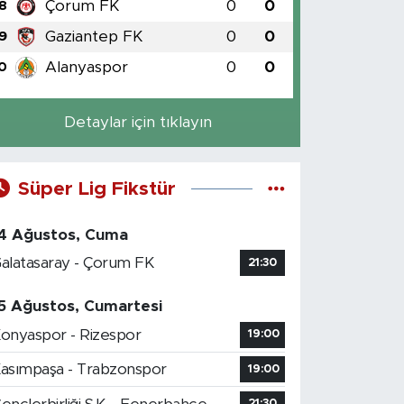
Çorum FK
0
0
8
Gaziantep FK
0
0
9
Alanyaspor
0
0
0
Detaylar için tıklayın
Süper Lig Fikstür
4 Ağustos, Cuma
alatasaray - Çorum FK
21:30
5 Ağustos, Cumartesi
onyaspor - Rizespor
19:00
asımpaşa - Trabzonspor
19:00
21:30