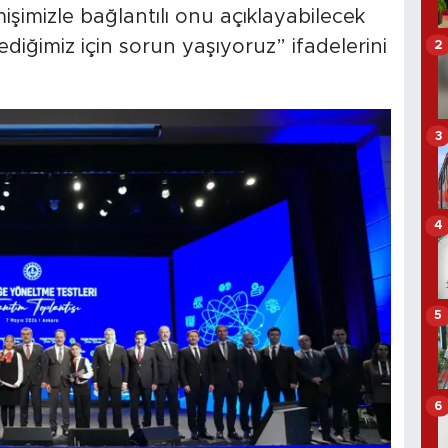
işimizle bağlantılı onu açıklayabilecek
ediğimiz için sorun yaşıyoruz” ifadelerini
2
3
4
5
6