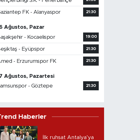
ençlerbirliği S.K. - Fenerbahçe
aziantep FK - Alanyaspor
21:30
6 Ağustos, Pazar
aşakşehir - Kocaelispor
19:00
eşiktaş - Eyüpspor
21:30
med - Erzurumspor FK
21:30
7 Ağustos, Pazartesi
amsunspor - Göztepe
21:30
Trend Haberler
İlk ruhsat Antalya’ya