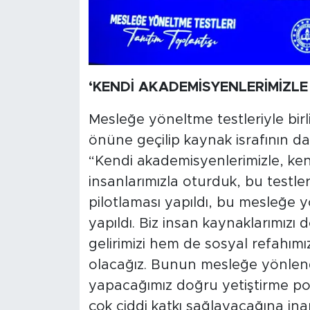
‘KENDİ AKADEMİSYENLERİMİZLE 
Mesleğe yöneltme testleriyle bir
önüne geçilip kaynak israfının da
“Kendi akademisyenlerimizle, ken
insanlarımızla oturduk, bu testleri
pilotlaması yapıldı, bu mesleğe yö
yapıldı. Biz insan kaynaklarımızı 
gelirimizi hem de sosyal refahımı
olacağız. Bunun mesleğe yönlen
yapacağımız doğru yetiştirme pol
çok ciddi katkı sağlayacağına i